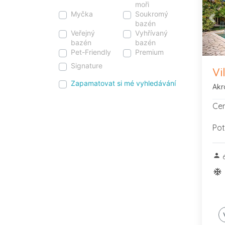
moři
Myčka
Soukromý
bazén
Pre
Veřejný
Vyhřívaný
bazén
bazén
Pet-Friendly
Premium
Signature
Vi
Zapamatovat si mé vyhledávání
Akr
Cen
Pot
person
6
ac_u