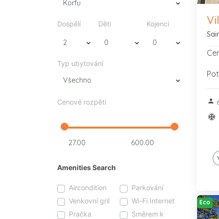
Vi
Dospělí
Děti
Kojenci
Sai
Cen
Typ ubytování
Pot
person
Cenové rozpětí
6
ac_u
Amenities Search
Aircondition
Parkování
Venkovní gril
Wi-Fi Internet
Eco
Pračka
Směrem k