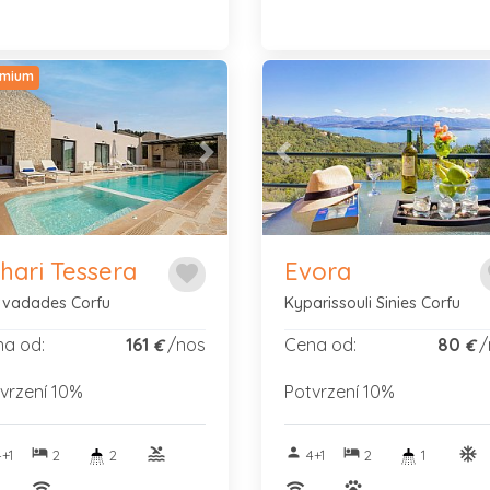
mium
vious
Next
Previous
thari Tessera
Evora
favorite
f
vadades Corfu
Kyparissouli Sinies Corfu
a od:
161
/nos
Cena od:
80
/
€
€
vrzení 10%
Potvrzení 10%
hotel
pool
person
hotel
ac_u
+1
2
2
4+1
2
1
nitif
wifi
wifi
pets