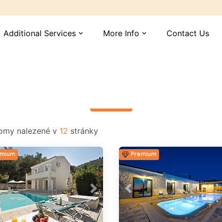
Additional Services
More Info
Contact Us
expand_more
expand_more
read more
my nalezené v
12
stránky
mium
Premium
vious
Next
Previous