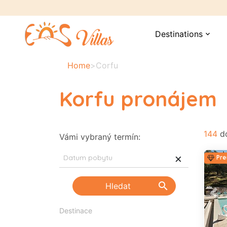
Destinations
expand_more
Home
>
Corfu
Korfu pronájem
144
do
Vámi vybraný termín:
×
Pre
search
Hledat
Pre
Destinace