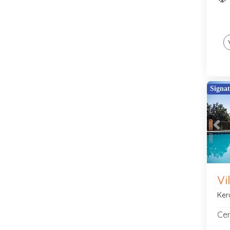
Signat
Pre
Vi
Ker
Cen