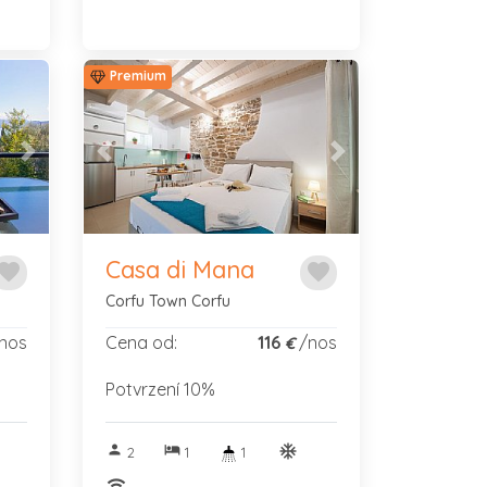
Premium
Next
Previous
Next
Casa di Mana
avorite
favorite
Corfu Town Corfu
nos
Cena od:
116
/nos
€
Potvrzení 10%
nitif
person
hotel
ac_unitif
2
1
1
wifi