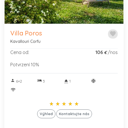
Villa Poros
favorite
Kavallouri Corfu
Cena od:
106
/nos
€
Potvrzení 10%
person
hotel
ac_unitif
6+2
3
1
wifi
star_rate
star_rate
star_rate
star_rate
star_rate
star_rate
star_rate
star_rate
star_rate
star_rate
Výhled
Kontaktujte nás