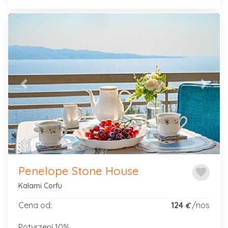
Previous
Next
Penelope Stone House
favorite
Kalami Corfu
Cena od:
124
/nos
€
Potvrzení 10%