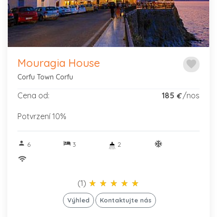
Mouragia House
favorite
Corfu Town Corfu
Cena od:
185
/nos
€
Potvrzení 10%
person
hotel
ac_unitif
6
3
2
wifi
(1)
star_rate
star_rate
star_rate
star_rate
star_rate
star_rate
star_rate
star_rate
star_rate
star_rate
Výhled
Kontaktujte nás