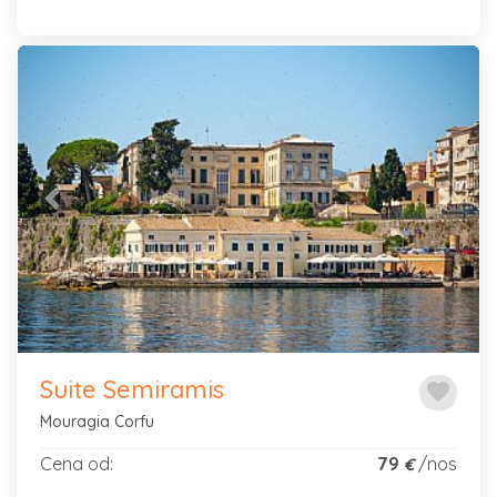
Previous
Next
Suite Semiramis
favorite
Mouragia Corfu
Cena od:
79
/nos
€