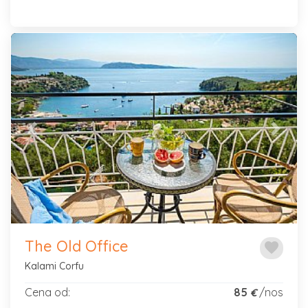
Previous
Next
The Old Office
favorite
Kalami Corfu
Cena od:
85
/nos
€