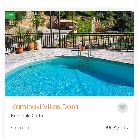
Eco
Previous
Next
Kaminaki Villas Dora
favorite
Kaminaki Corfu
Cena od:
85
/nos
€