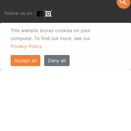
search
Follow us on :
This website stores cookies on your
computer.
To find out more, see our
Privacy Policy
.
Accept all
Deny all
© Eos Villas Corfu 2026. All rights reserved
www.eostravel.com