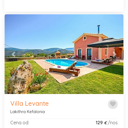
Previous
Next
Villa Levante
favorite
Lakithra Kefalonia
Cena od:
129
/nos
€