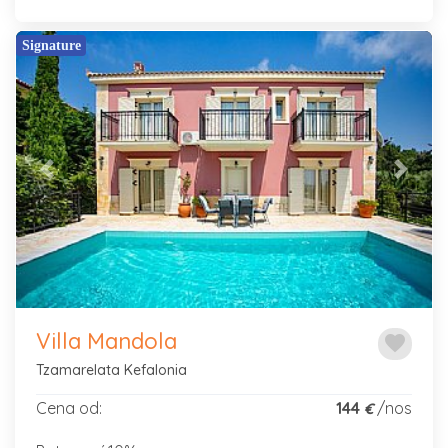
Signature
Previous
Next
Villa Mandola
favorite
Tzamarelata Kefalonia
Cena od:
144
/nos
€