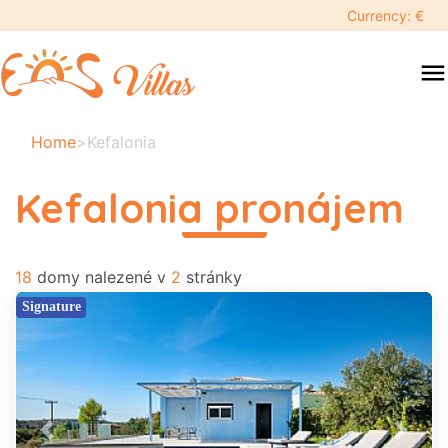
keyboard_backspace
Currency: €
swipe
menu
to
close
Vámi
Home
>
Kefalonia
vybraný
termín:
Kefalonia pronájem
×
read more
18
Hledat
domy nalezené v
2
stránky
search
Signature
Destinace
Dospělí
Previous
Next