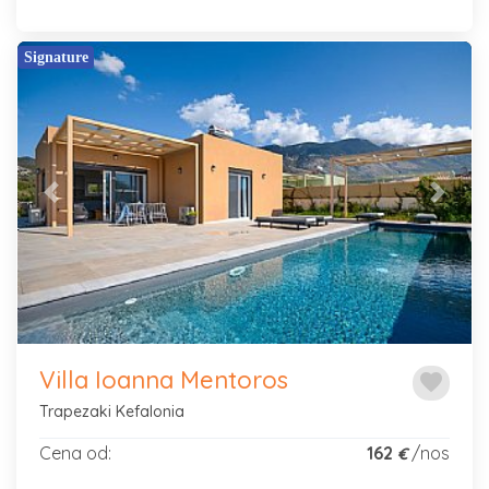
Signature
Previous
Next
Villa Ioanna Mentoros
favorite
Trapezaki Kefalonia
Cena od:
162
/nos
€