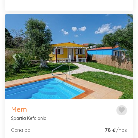
Previous
Next
Memi
favorite
Spartia Kefalonia
Cena od:
78
/nos
€