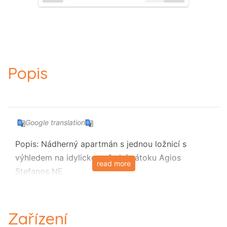
Popis
Google translation
Popis: Nádherný apartmán s jednou ložnicí s
výhledem na idylickou přední zátoku Agios
read more
Stefanos NE.
Spiros je nádherný apartmán s jednou ložnicí
uhnízděný v srdci nejoblíbenějšího letoviska Agios
Zařízení
Stefanos na severovýchodním pobřeží Korfu.