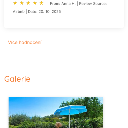
star_rate
star_rate
star_rate
star_rate
star_rate
star_rate
star_rate
star_rate
star_rate
star_rate
From: Anna H. | Review Source:
Airbnb | Date: 20. 10. 2025
Více hodnocení
Galerie