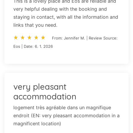
This is a lovely place and Eos are reliable and
very helpful dealing with the booking and
staying in contact, with all the information and
links that you need.
star_rate
star_rate
star_rate
star_rate
star_rate
star_rate
star_rate
star_rate
star_rate
star_rate
From: Jennifer M. | Review Source:
Eos | Date: 6. 1. 2026
very pleasant
accommodation
logement très agréable dans un magnifique
endroit (EN: very pleasant accommodation in a
magnificent location)