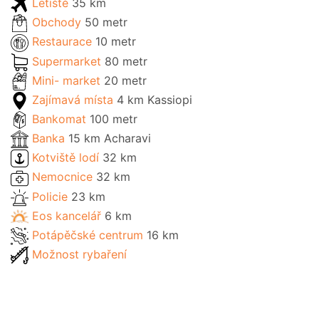
Letiště
35 km
Obchody
50 metr
Restaurace
10 metr
Supermarket
80 metr
Mini- market
20 metr
Zajímavá místa
4 km Kassiopi
Bankomat
100 metr
Banka
15 km Acharavi
Kotviště lodí
32 km
Nemocnice
32 km
Policie
23 km
Eos kancelář
6 km
Potápěčské centrum
16 km
Možnost rybaření