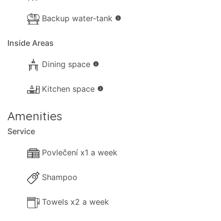
Dodatečné informace:
Backup water-tank
info
Pro větší pohodlí je zdarma k dispozici společná
prádelna, která se nachází ve dvoře apartmánů.
Inside Areas
Dining space
info
Kitchen space
info
Amenities
Service
Povlečení x1 a week
Shampoo
Towels x2 a week