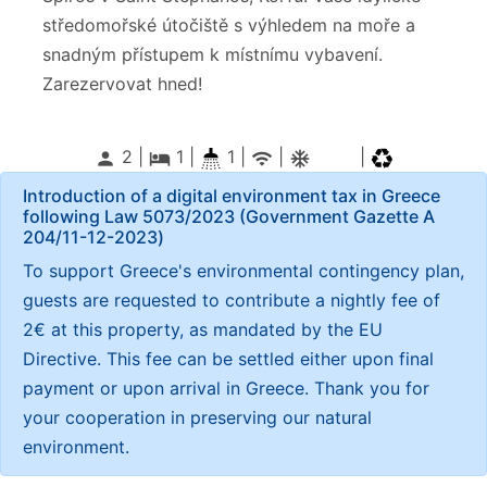
středomořské útočiště s výhledem na moře a
snadným přístupem k místnímu vybavení.
Zarezervovat hned!
2 |
1
|
1 |
|
|
person
local_hotel
wifi
ac_unitif
Introduction of a digital environment tax in Greece
following Law 5073/2023 (Government Gazette Α
204/11-12-2023)
To support Greece's environmental contingency plan,
guests are requested to contribute a nightly fee of
2€ at this property, as mandated by the EU
Directive. This fee can be settled either upon final
payment or upon arrival in Greece. Thank you for
your cooperation in preserving our natural
environment.