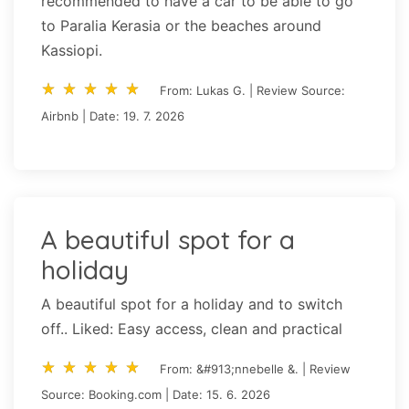
recommended to have a car to be able to go
to Paralia Kerasia or the beaches around
Kassiopi.
star_rate
star_rate
star_rate
star_rate
star_rate
star_rate
star_rate
star_rate
star_rate
star_rate
From: Lukas G. | Review Source:
Airbnb | Date: 19. 7. 2026
A beautiful spot for a
holiday
A beautiful spot for a holiday and to switch
off.. Liked: Easy access, clean and practical
star_rate
star_rate
star_rate
star_rate
star_rate
star_rate
star_rate
star_rate
star_rate
star_rate
From: &#913;nnebelle &. | Review
Source: Booking.com | Date: 15. 6. 2026