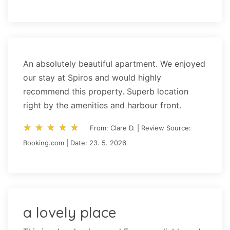
An absolutely beautiful apartment. We enjoyed
our stay at Spiros and would highly
recommend this property. Superb location
right by the amenities and harbour front.
star_rate
star_rate
star_rate
star_rate
star_rate
star_rate
star_rate
star_rate
star_rate
star_rate
From: Clare D. | Review Source:
Booking.com | Date: 23. 5. 2026
a lovely place