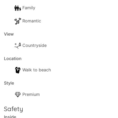
Family
- Moře, 650m.
Romantic
- Letiště, 35 km.
- Obchody, 650m.
View
- Bar, 650m.
Countryside
- Trajekt, 28 km.
Location
- Golf, 28 km.
Walk to beach
- Nejbližší pláž, 650 m (Agios Stefanos Sinies).
Style
- Nejbližší restaurace, 650m.
Premium
- Nejbližší supermarket, 650m.
Safety
- Nejbližší minimarket, 650m.
Inside