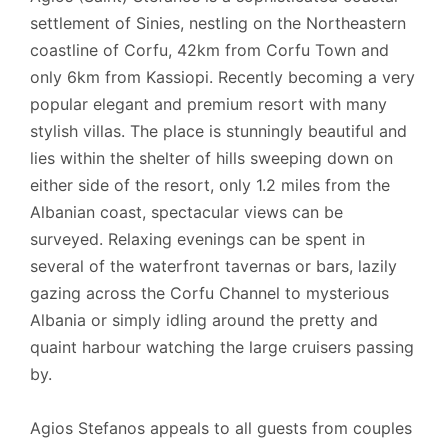
Informace navíc
settlement of Sinies, nestling on the Northeastern
Přijímané karty: Visa, MasterCard.
coastline of Corfu, 42km from Corfu Town and
only 6km from Kassiopi. Recently becoming a very
Místní licence k pronájmu: MHTE:
popular elegant and premium resort with many
0829K91000612900.
stylish villas. The place is stunningly beautiful and
lies within the shelter of hills sweeping down on
either side of the resort, only 1.2 miles from the
Albanian coast, spectacular views can be
surveyed. Relaxing evenings can be spent in
several of the waterfront tavernas or bars, lazily
gazing across the Corfu Channel to mysterious
Albania or simply idling around the pretty and
quaint harbour watching the large cruisers passing
by.
Agios Stefanos appeals to all guests from couples