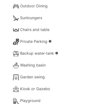
- Hudební systém.
Outdoor Dining
- Fén.
Sunloungers
- Úklidové prostředky.
Chairs and table
- Malé stolní hry.
Private Parking
- Stolní tenis.
info
- Knihy.
Backup water-tank
info
- Vytápění ( možnost použití klimatizace).
Washing basin
Garden swing
Vybavení kuchyně a jídelny
Kiosk or Gazebo
- Jídelna
Playground
- Kuchyňský kout