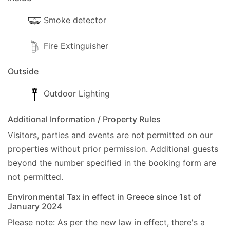
- Bankomat, 100m.
Smoke detector
- Banka, 15 km (Acharavi).
Fire Extinguisher
- Vodní park, .
Outside
- Marina, 32 km.
Outdoor Lighting
- Potápěčské centrum, 16 km.
Additional Information / Property Rules
- Nemocnice, 32 km.
Visitors, parties and events are not permitted on our
- Policejní stanice, 23 km.
properties without prior permission.
Additional guests
beyond the number specified in the booking form are
- Místní úřad Eos, 6 km.
not permitted.
- Čerpací stanice, 3 km (Kassiopi).
Environmental Tax in effect in Greece since 1st of
January 2024
Please note: As per the new law in effect, there's a