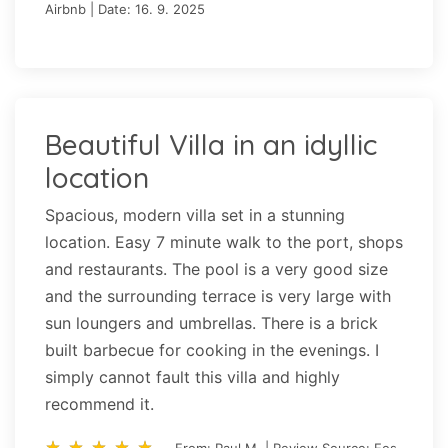
Airbnb | Date: 16. 9. 2025
Beautiful Villa in an idyllic
location
Spacious, modern villa set in a stunning
location. Easy 7 minute walk to the port, shops
and restaurants. The pool is a very good size
and the surrounding terrace is very large with
sun loungers and umbrellas. There is a brick
built barbecue for cooking in the evenings. I
simply cannot fault this villa and highly
recommend it.
star_rate
star_rate
star_rate
star_rate
star_rate
star_rate
star_rate
star_rate
star_rate
star_rate