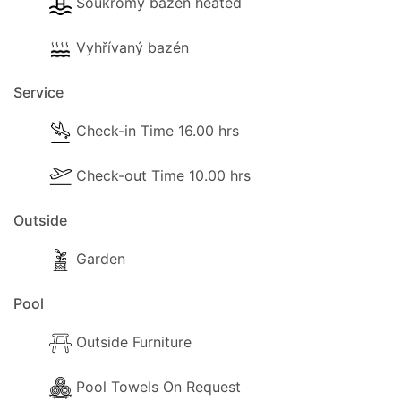
Soukromý bazén heated
Vyhřívaný bazén
Další informace o bazénu
K dispozici jsou ručníky k bazénu.
Service
Mimo sezónu lze na požádání zajistit vyhřívání
Check-in Time 16.00 hrs
bazénu
Check-out Time 10.00 hrs
Outside
Venkovní vybavení
Garden
Pro hosty je k dispozici následující venkovní
vybavení:
Pool
- Altánek.
Outside Furniture
- Venkovní vestavěný gril.
Pool Towels On Request