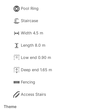
- Možnost parkování (soukromé).
Pool Ring
- Zahrada o kterou se stará zahradník
Staircase
- Terasa.
- Zastřešená terasa.
Width 4.5 m
- Balkon.
Length 8.0 m
- Lehátka.
Low end 0.90 m
- Slunečník.
Deep end 1.65 m
- V případě nedostatku vody je nutné ihned
informovat kancelář nebo majitele, který zajistí
Fencing
doplnění náhradní zásobovací nádrže.
Access Stairs
Theme
Vzdálenosti a zajímavá místa: