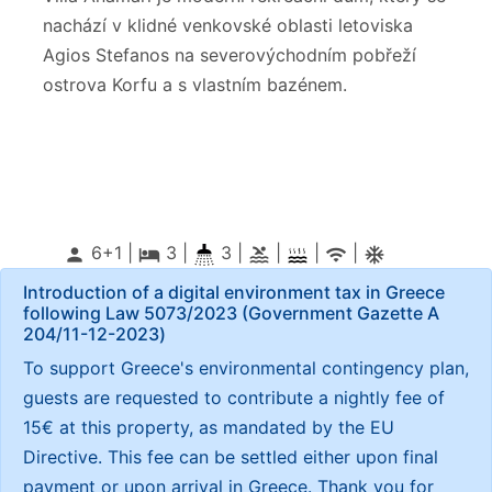
nachází v klidné venkovské oblasti letoviska
Agios Stefanos na severovýchodním pobřeží
ostrova Korfu a s vlastním bazénem.
6+1 |
3
|
3 |
|
|
|
person
local_hotel
pool
wifi
ac_unitif
Introduction of a digital environment tax in Greece
following Law 5073/2023 (Government Gazette Α
204/11-12-2023)
To support Greece's environmental contingency plan,
guests are requested to contribute a nightly fee of
15€ at this property, as mandated by the EU
Directive. This fee can be settled either upon final
payment or upon arrival in Greece. Thank you for