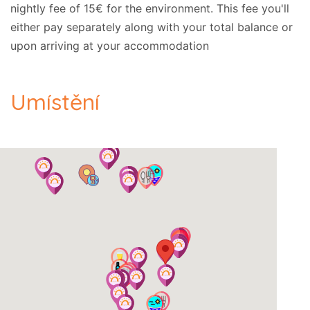
Doporučujeme vám navštívit (mimo jiné)
nightly fee of 15€ for the environment. This fee you'll
následující zajímavá místa:
either pay separately along with your total balance or
upon arriving at your accommodation
-- Kassiopi: 3 km.
Umístění
Adresa:
- Agios Stefanos - Sinies - Korfu, PSČ: 49081.,
GPS: (39.764244, 19.943926).
Úklid
: Dvakrát týdně, včetně vašeho příjezdu.
Výměna povlečení
: Jednou týdně.
Výměna ručníků
: Dvakrát týdně, včetně příjezdu.
Půjčení auta
: není to nezbytné.