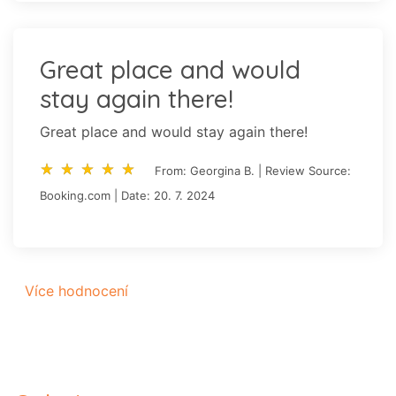
Great place and would
stay again there!
Great place and would stay again there!
star_rate
star_rate
star_rate
star_rate
star_rate
star_rate
star_rate
star_rate
star_rate
star_rate
From: Georgina B. | Review Source:
Booking.com | Date: 20. 7. 2024
Více hodnocení