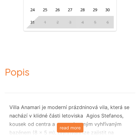
24
25
26
27
28
29
30
31
1
2
3
4
5
6
Popis
Villa Anamari je moderní prázdninová vila, která se
nachází v klidné části letoviska Agios Stefanos,
kousek od centra a se soukromým vyhřívaným
read more
bazénem (8 x 5 m), (vyhřívání lze zajistit na