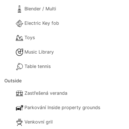
Blender / Multi
Vnitřní vybavení
Electric Key fob
Ve vile je k dispozici následující vybavení:
Toys
- Wi-Fi internet.
Music Library
- Klimatizace v salonku.
Table tennis
- Myčka.
Outside
- Pračka.
Zastřešená veranda
- Pohodlné pohovky.
- TV.
Parkování Inside property grounds
- DVD přehrávač.
Venkovní gril