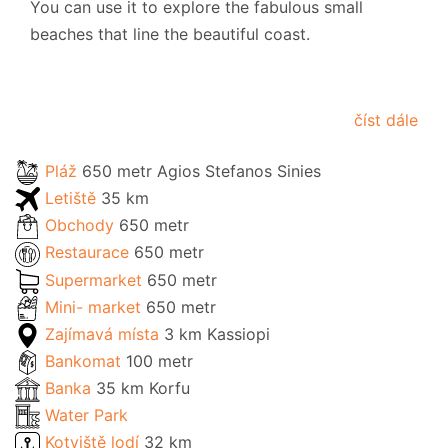
You can use it
to explore the fabulous small
beaches that line the beautiful coast.
číst dále
Pláž
650 metr Agios Stefanos Sinies
Letiště
35 km
Obchody
650 metr
Restaurace
650 metr
Supermarket
650 metr
Mini- market
650 metr
Zajímavá místa
3 km Kassiopi
Bankomat
100 metr
Banka
35 km Korfu
Water Park
Kotviště lodí
32 km