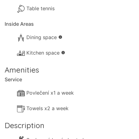
Table tennis
- Venkovní jídelní nábytek
- Kávovar (filtrovaná káva)
Inside Areas
- Sporák s el. troubou
Dining space
info
- Mikrovlnná trouba
Kitchen space
info
- Mrazák
Amenities
- Toustovač
Service
- Jídelní a kuchyňské nádobí
Povlečení x1 a week
- Dětská jídelní židlička
Towels x2 a week
- Konvice
Description
- Mixér / Multi