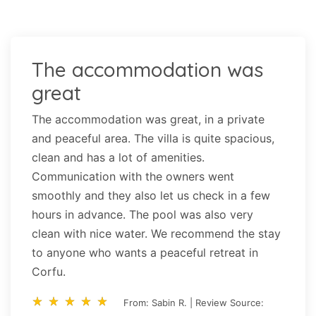
The accommodation was
great
The accommodation was great, in a private
and peaceful area. The villa is quite spacious,
clean and has a lot of amenities.
Communication with the owners went
smoothly and they also let us check in a few
hours in advance. The pool was also very
clean with nice water. We recommend the stay
to anyone who wants a peaceful retreat in
Corfu.
star_rate
star_rate
star_rate
star_rate
star_rate
star_rate
star_rate
star_rate
star_rate
star_rate
From: Sabin R. | Review Source: