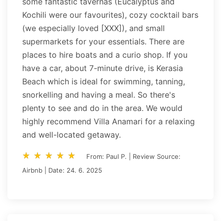
some fantastic tavernas (Eucalyptus and
Kochili were our favourites), cozy cocktail bars
(we especially loved [XXX]), and small
supermarkets for your essentials. There are
places to hire boats and a curio shop. If you
have a car, about 7-minute drive, is Kerasia
Beach which is ideal for swimming, tanning,
snorkelling and having a meal. So there's
plenty to see and do in the area. We would
highly recommend Villa Anamari for a relaxing
and well-located getaway.
star_rate
star_rate
star_rate
star_rate
star_rate
star_rate
star_rate
star_rate
star_rate
star_rate
From: Paul P. | Review Source:
Airbnb | Date: 24. 6. 2025