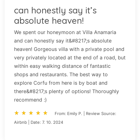
can honestly say it’s
absolute heaven!
We spent our honeymoon at Villa Anamaria
and can honestly say it&#8217;s absolute
heaven! Gorgeous villa with a private pool and
very privately located at the end of a road, but
within easy walking distance of fantastic
shops and restaurants. The best way to
explore Corfu from here is by boat and
there&#8217;s plenty of options! Thoroughly
recommend :)
star_rate
star_rate
star_rate
star_rate
star_rate
star_rate
star_rate
star_rate
star_rate
star_rate
From: Emily P. | Review Source:
Airbnb | Date: 7. 10. 2024