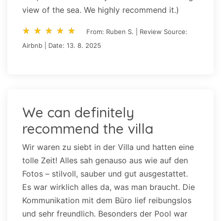
view of the sea. We highly recommend it.)
star_rate
star_rate
star_rate
star_rate
star_rate
star_rate
star_rate
star_rate
star_rate
star_rate
From: Ruben S. | Review Source:
Airbnb | Date: 13. 8. 2025
We can definitely
recommend the villa
Wir waren zu siebt in der Villa und hatten eine
tolle Zeit! Alles sah genauso aus wie auf den
Fotos – stilvoll, sauber und gut ausgestattet.
Es war wirklich alles da, was man braucht. Die
Kommunikation mit dem Büro lief reibungslos
und sehr freundlich. Besonders der Pool war