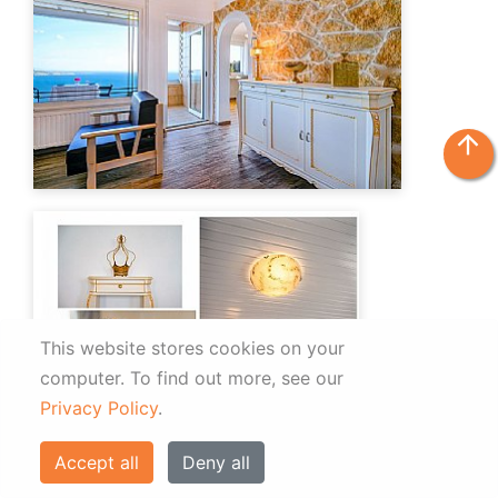
arrow_upward
This website stores cookies on your
computer.
To find out more, see our
Privacy Policy
.
Accept all
Deny all