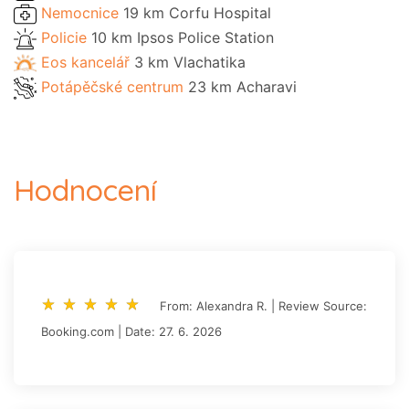
Nemocnice
19 km Corfu Hospital
Policie
10 km Ipsos Police Station
Eos kancelář
3 km Vlachatika
Potápěčské centrum
23 km Acharavi
Hodnocení
star_rate
star_rate
star_rate
star_rate
star_rate
star_rate
star_rate
star_rate
star_rate
star_rate
From: Alexandra R. | Review Source:
Booking.com | Date: 27. 6. 2026