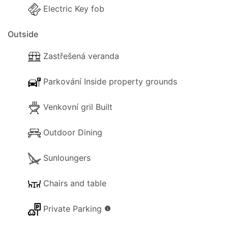
Electric Key fob
daně nebo poplatky nejsou zahrnuty ve vaší
dohodě s Eos Travel a jsou splatné na místě.
Outside
Zastřešená veranda
Parkování Inside property grounds
Venkovní gril Built
Outdoor Dining
Sunloungers
Chairs and table
Private Parking
info