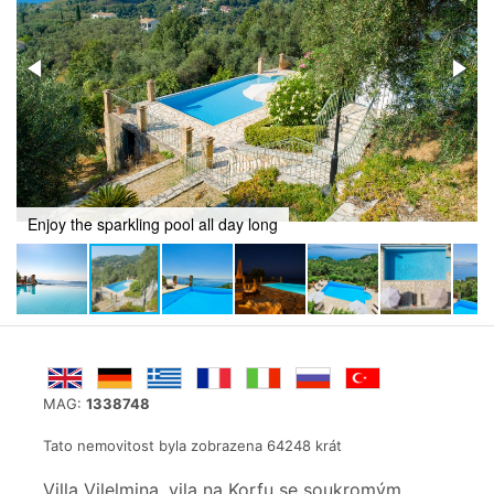
Private Infinity pool
MAG:
1338748
Tato nemovitost byla zobrazena 64248 krát
Villa Vilelmina, vila na Korfu se soukromým