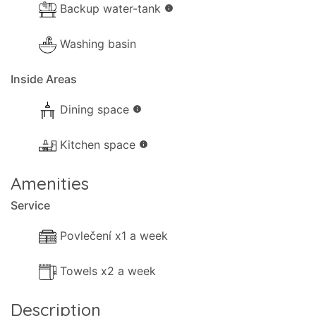
Backup water-tank
info
Washing basin
Inside Areas
Dining space
info
Kitchen space
info
Amenities
Service
Povlečení x1 a week
Towels x2 a week
Description