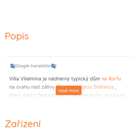
Popis
Google translation
Villa Vilelmina je nádherný typický dům
na Korfu
na svahu nad zálivy Kerasia a
Agios Stefanos
,
read more
který nabízí fantastický výhled na moře. Je pouze
v docházkové vzdálenosti od místní občanské
vybavenosti.
Tato skvěle umístěná vila nabízí velký nekonečný
Zařízení
bazén s úžasným okolím a krásnými terasami; je
lehký a dostatečně prostorný pro deset osob.