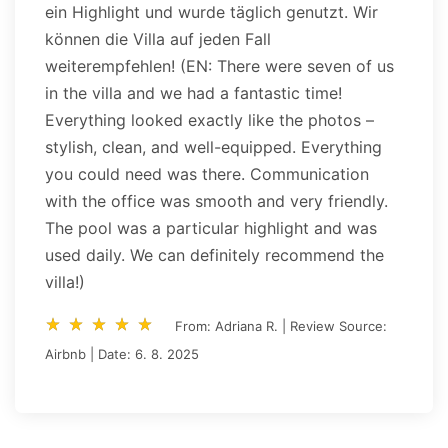
ein Highlight und wurde täglich genutzt. Wir
können die Villa auf jeden Fall
weiterempfehlen! (EN: There were seven of us
in the villa and we had a fantastic time!
Everything looked exactly like the photos –
stylish, clean, and well-equipped. Everything
you could need was there. Communication
with the office was smooth and very friendly.
The pool was a particular highlight and was
used daily. We can definitely recommend the
villa!)
star_rate
star_rate
star_rate
star_rate
star_rate
star_rate
star_rate
star_rate
star_rate
star_rate
From: Adriana R. | Review Source:
Airbnb | Date: 6. 8. 2025