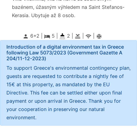
bazénem, úžasným výhledem na Saint Stefanos-
Kerasia. Ubytuje až 8 osob.
6+2 |
5
|
2 |
|
|
person
local_hotel
pool
wifi
ac_unitif
Introduction of a digital environment tax in Greece
following Law 5073/2023 (Government Gazette Α
204/11-12-2023)
To support Greece's environmental contingency plan,
guests are requested to contribute a nightly fee of
15€ at this property, as mandated by the EU
Directive. This fee can be settled either upon final
payment or upon arrival in Greece. Thank you for
your cooperation in preserving our natural
environment.