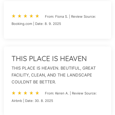
star_rate
star_rate
star_rate
star_rate
star_rate
star_rate
star_rate
star_rate
star_rate
star_rate
From: Fiona S. | Review Source:
Booking.com | Date: 8. 9. 2025
THIS PLACE IS HEAVEN
THIS PLACE IS HEAVEN. BEUTIFUL, GREAT
FACILITY, CLEAN, AND THE LANDSCAPE
COULDNT BE BETTER.
star_rate
star_rate
star_rate
star_rate
star_rate
star_rate
star_rate
star_rate
star_rate
star_rate
From: Keren A. | Review Source:
Airbnb | Date: 30. 8. 2025