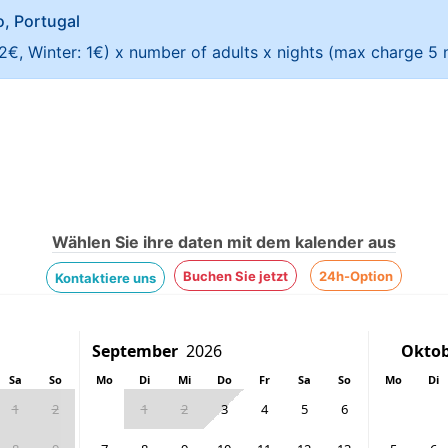
ao, Portugal
 2€, Winter: 1€) x number of adults x nights (max charge 5 n
Wählen Sie ihre daten mit dem kalender aus
Buchen Sie jetzt
24h-Option
Kontaktiere uns
Sa
So
Mo
Di
Mi
Do
Fr
Sa
So
Mo
Di
1
2
1
2
3
4
5
6