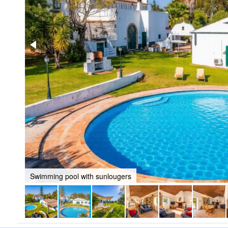
Swimming pool with sunlougers