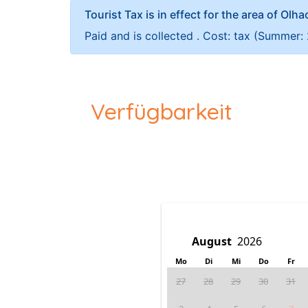
Tourist Tax is in effect for the area of Olh
Paid and is collected . Cost: tax (Summer:
Verfügbarkeit
Mo
Di
Mi
Do
Fr
27
28
29
30
31