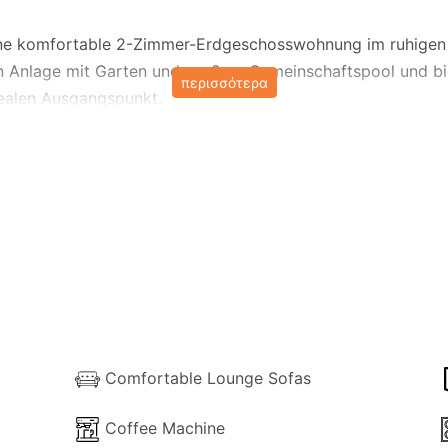
ine komfortable 2-Zimmer-Erdgeschosswohnung im ruhigen F
en Anlage mit Garten und großem Gemeinschaftspool und bie
περισσότερα
ealen Ausgangspunkt.
Gäste in zwei klimatisierten Schlafzimmern mit je zwei Einz
zusammengestellt werden. Der gemütliche Wohnbereich mi
deal, um nach einem Tag am Strand oder der Erkundung der 
stattet und umfasst eine Kaffeemaschine, eine Mikrowelle, e
platten sowie Essbesteck.
elbetten ausgestattet, und die Wohnung verfügt außerdem ü
ge und den großen Gemeinschaftspool (12 x 12 Meter) nut
Comfortable Lounge Sofas
irmen, auf der man die Sonne der Algarve genießen kann. B
Coffee Machine