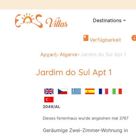
Destinations
expand_more
book
in
Verfügbarkeit
Αρχική
>
Algarve
>
Jardim do Sul Apt 1
Jardim do Sul Apt 1
2049/AL
Dieses ferienhaus wurde angeshen mal 3767
Geräumige Zwei-Zimmer-Wohnung in