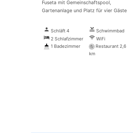
Fuseta mit Gemeinschaftspool,
Gartenanlage und Platz für vier Gäste
person
pool
Schläft 4
Schwimmbad
local_hotel
wifi
2 Schlafzimmer
WiFi
1 Badezimmer
Restaurant 2,6
km