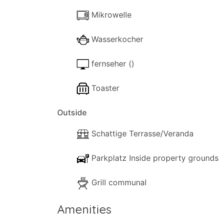
Die Gartenanlagen mit Rasen und Bäumen
Pflege. Ein Gemeinschaftsgrill steht für 
Mikrowelle
Die Wohnung bietet einen herrlichen Blic
Wasserkocher
gleichzeitig in der Nähe der Strände und 
fernseher ()
Toaster
Outside
Schattige Terrasse/Veranda
Parkplatz Inside property grounds
Grill communal
Amenities