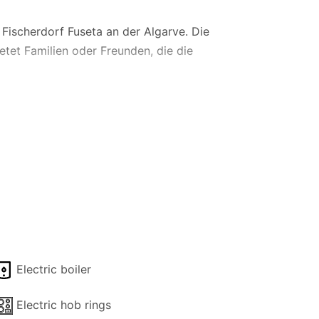
ischerdorf Fuseta an der Algarve. Die
tet Familien oder Freunden, die die
elbetten. Die Betten können entweder als
t bequemen Sofas, Fernseher und WLAN
nahegelegenen Orte zu relaxen.
inen Kühl-/Gefrierschrank, einen Toaster,
ber ein Familienbad. Ein Haartrockner
zen. Zur Poollandschaft gehört eine
Electric boiler
adetücher stehen zur Verfügung.
Electric hob rings