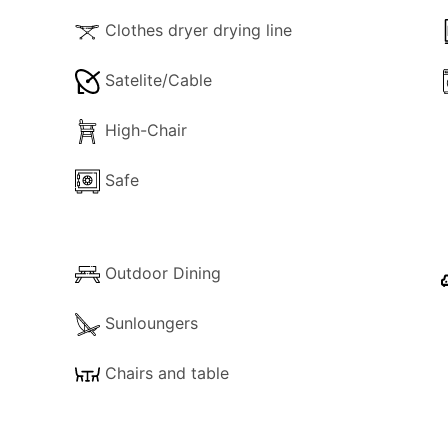
 schaffen eine angenehme Atmosphäre im Freien, und ein 
Grillabende zur Verfügung, und private Parkplätze befinden
Clothes dryer drying line
k auf die Landschaft, den Garten und den Pool und besticht 
Satelite/Cable
Sehenswürdigkeiten der östlichen Algarve liegt.
High-Chair
Safe
Outdoor Dining
Sunloungers
Chairs and table