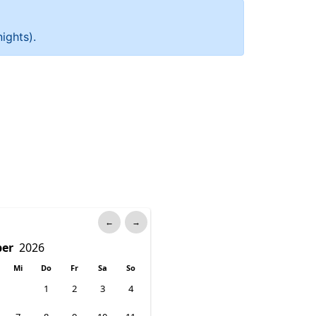
ights).
←
→
Mi
Do
Fr
Sa
So
1
2
3
4