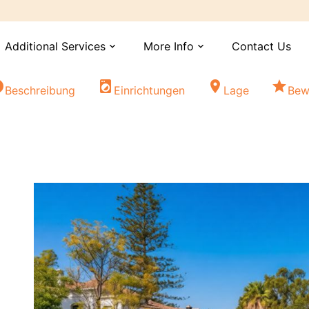
Additional Services
More Info
Contact Us
expand_more
expand_more
fo
local_laundry_service
location_on
star
Beschreibung
Einrichtungen
Lage
Bew