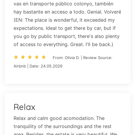
vas en transporte público colonyo, también
hay bastante en acceso a todo. Genial. Volveré
(EN: The place is wonderful, it exceeded my
expectations. Ideal to get there by car, but if
you go by public transport, there's also plenty
of access to everything. Great. I'll be back.)
star_rate
star_rate
star_rate
star_rate
star_rate
star_rate
star_rate
star_rate
star_rate
star_rate
From: Olivia D. | Review Source:
Airbnb | Date: 24.05.2026
Relax
Relax and calm good acomodation. The
tranquility of the surroundings and the rest
area. Besides, the estate is very beautiful. We