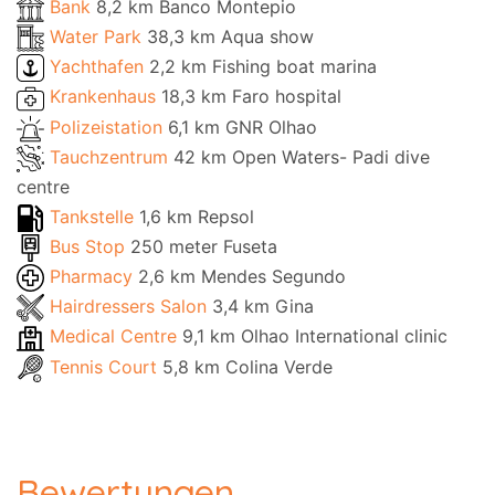
Bank
8,2 km Banco Montepio
Water Park
38,3 km Aqua show
Yachthafen
2,2 km Fishing boat marina
Krankenhaus
18,3 km Faro hospital
Polizeistation
6,1 km GNR Olhao
Tauchzentrum
42 km Open Waters- Padi dive
centre
Tankstelle
1,6 km Repsol
Bus Stop
250 meter Fuseta
Pharmacy
2,6 km Mendes Segundo
Hairdressers Salon
3,4 km Gina
Medical Centre
9,1 km Olhao International clinic
Tennis Court
5,8 km Colina Verde
Bewertungen