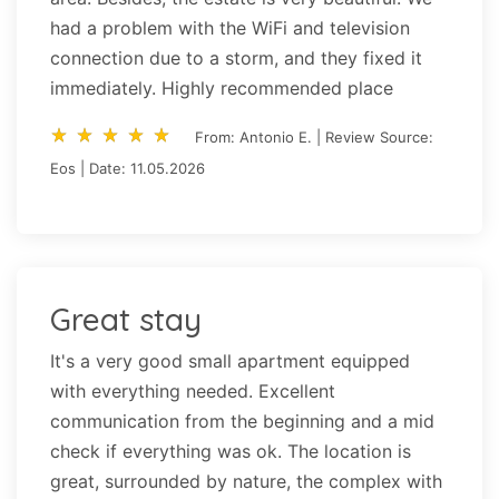
had a problem with the WiFi and television
connection due to a storm, and they fixed it
immediately. Highly recommended place
star_rate
star_rate
star_rate
star_rate
star_rate
star_rate
star_rate
star_rate
star_rate
star_rate
From: Antonio E. | Review Source:
Eos | Date: 11.05.2026
Great stay
It's a very good small apartment equipped
with everything needed. Excellent
communication from the beginning and a mid
check if everything was ok. The location is
great, surrounded by nature, the complex with