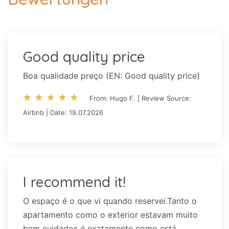
Good quality price
Boa qualidade preço (EN: Good quality price)
star_rate
star_rate
star_rate
star_rate
star_rate
star_rate
star_rate
star_rate
star_rate
star_rate
From: Hugo F. | Review Source:
Airbnb | Date: 19.07.2026
I recommend it!
O espaço é o que vi quando reservei.Tanto o
apartamento como o exterior estavam muito
bem cuidados é exatamente como está