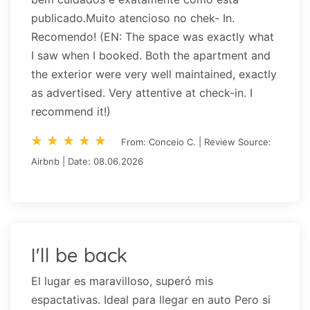
publicado.Muito atencioso no chek- In.
Recomendo! (EN: The space was exactly what
I saw when I booked. Both the apartment and
the exterior were very well maintained, exactly
as advertised. Very attentive at check-in. I
recommend it!)
star_rate
star_rate
star_rate
star_rate
star_rate
star_rate
star_rate
star_rate
star_rate
star_rate
From: Conceio C. | Review Source:
Airbnb | Date: 08.06.2026
I'll be back
El lugar es maravilloso, superó mis
espactativas. Ideal para llegar en auto Pero si