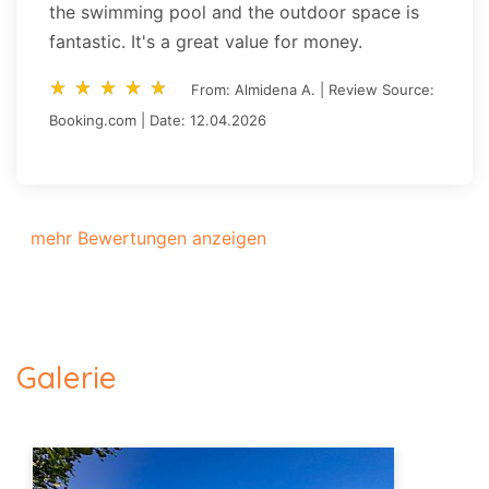
the swimming pool and the outdoor space is
fantastic. It's a great value for money.
star_rate
star_rate
star_rate
star_rate
star_rate
star_rate
star_rate
star_rate
star_rate
star_rate
From: Almidena A. | Review Source:
Booking.com | Date: 12.04.2026
mehr Bewertungen anzeigen
Galerie