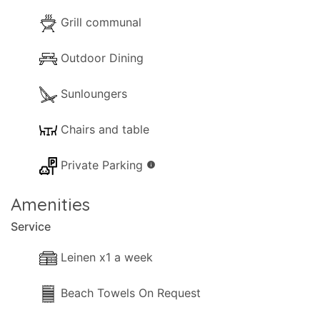
Grill communal
Outdoor Dining
Sunloungers
Chairs and table
Private Parking
info
Amenities
Service
Leinen x1 a week
Beach Towels On Request