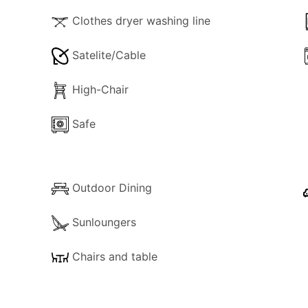
regelmäßig von einem Gärtner gepflegt. Ein gemeinschaftli
Clothes dryer washing line
Satelite/Cable
lätze zur Verfügung. Das Apartment bietet einen schönen B
e und entspannende Atmosphäre.
High-Chair
 ideal, nur 3 km vom Meer und dem wunderschönen Strand Pr
s Sie bequem nahegelegene Städte wie Olhão, Tavira und F
Safe
ebenfalls fußläufig erreichbar, und der Flughafen Faro ist 
Outdoor Dining
Sunloungers
Chairs and table