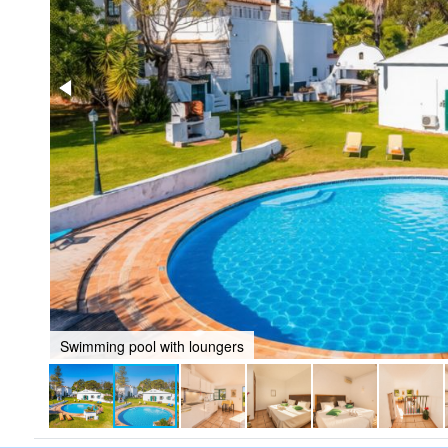
Swimming pool with loungers