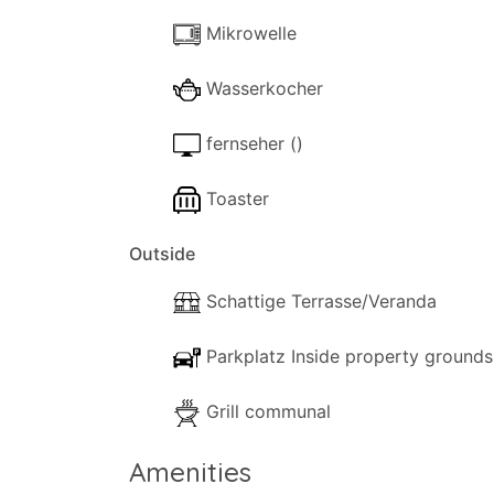
angenehme Atmosphäre im Freien und wird 
Mikrowelle
Verfügung.
Wasserkocher
Auf dem Grundstück stehen private Parkp
den Pool und besticht durch seine ruhig
fernseher ()
Das Apartment Jardim do Sul Apt 8 liegt
Fuseta ist nur 650 Meter entfernt, sodas
Toaster
und Geschäfte des täglichen Bedarfs sind 
Outside
Schattige Terrasse/Veranda
Parkplatz Inside property grounds
Grill communal
Amenities