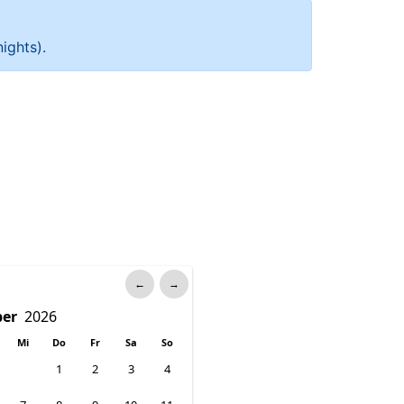
ights).
←
→
Mi
Do
Fr
Sa
So
1
2
3
4