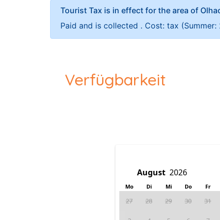
Tourist Tax is in effect for the area of Olh
Paid and is collected . Cost: tax (Summer:
Verfügbarkeit
Mo
Di
Mi
Do
Fr
27
28
29
30
31