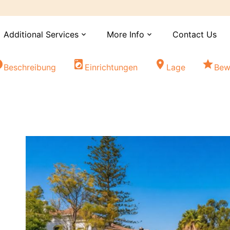
Additional Services
More Info
Contact Us
expand_more
expand_more
fo
local_laundry_service
location_on
star
Beschreibung
Einrichtungen
Lage
Bew