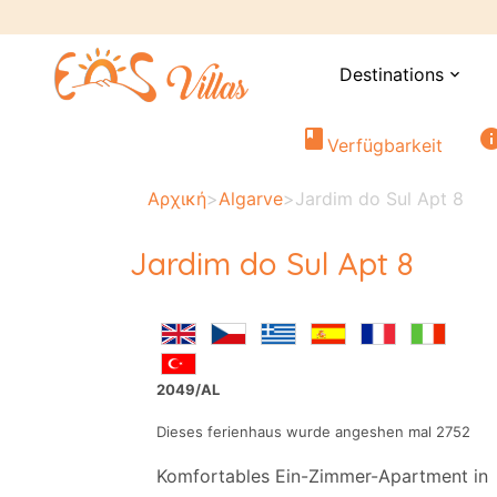
Destinations
expand_more
book
in
Verfügbarkeit
Αρχική
>
Algarve
>
Jardim do Sul Apt 8
Jardim do Sul Apt 8
2049/AL
Dieses ferienhaus wurde angeshen mal 2752
Komfortables Ein-Zimmer-Apartment in