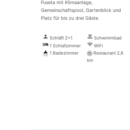
Fuseta mit Klimaanlage,
Gemeinschaftspool, Gartenblick und
Platz für bis zu drei Gäste.
person
pool
Schläft 2+1
Schwimmbad
local_hotel
wifi
1 Schlafzimmer
WiFi
1 Badezimmer
Restaurant 2,6
km