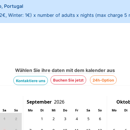
ao, Portugal
 2€, Winter: 1€) x number of adults x nights (max charge 5 n
Wählen Sie ihre daten mit dem kalender aus
Buchen Sie jetzt
24h-Option
Kontaktiere uns
Sa
So
Mo
Di
Mi
Do
Fr
Sa
So
Mo
Di
1
2
1
2
3
4
5
6