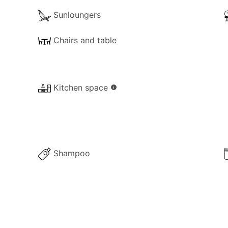
eit der nördlichen Landschaft Korfus, genießen Sie die Ruh
Sunloungers
s prägt.
Chairs and table
Kitchen space
info
Shampoo