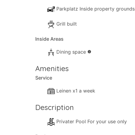
Tauchen Sie ein in die natürliche Schönh
Parkplatz Inside property grounds
Luxus, der jeden Moment Ihres Aufenthalt
Grill built
Inside Areas
Dining space
info
Amenities
Service
Leinen x1 a week
Description
Privater Pool For your use only