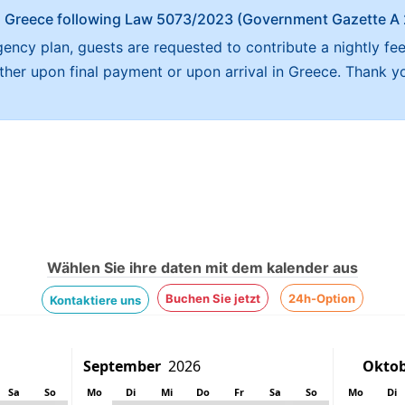
x in Greece following Law 5073/2023 (Government Gazette 
ncy plan, guests are requested to contribute a nightly fee
either upon final payment or upon arrival in Greece. Thank y
Wählen Sie ihre daten mit dem kalender aus
Buchen Sie jetzt
24h-Option
Kontaktiere uns
Sa
So
Mo
Di
Mi
Do
Fr
Sa
So
Mo
Di