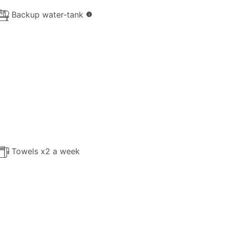
e Ihrer Umgebung und genießen Sie den
Backup water-tank
info
Towels x2 a week