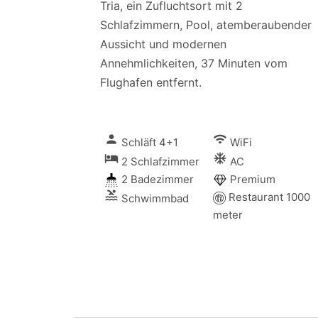
Tria, ein Zufluchtsort mit 2
Schlafzimmern, Pool, atemberaubender
Aussicht und modernen
Annehmlichkeiten, 37 Minuten vom
Flughafen entfernt.
person
wifi
Schläft 4+1
WiFi
local_hotel
ac_unitif
2 Schlafzimmer
AC
2 Badezimmer
Premium
pool
Restaurant 1000
Schwimmbad
meter
zi