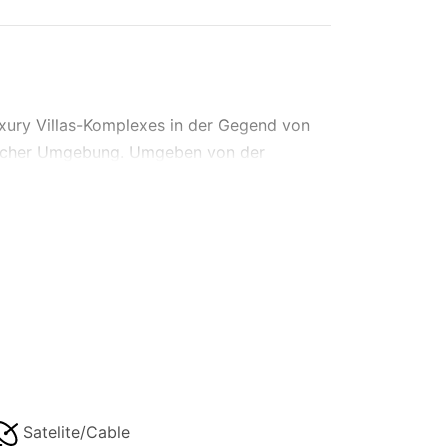
Luxury Villas-Komplexes in der Gegend von
ndlicher Umgebung. Umgeben von der
t mit atemberaubendem Blick auf das
ier Personen, während eine fünfte Person
 vor der Kulisse üppiger Vegetation bieten
entspannen Sie sich in einer privaten
Satelite/Cable