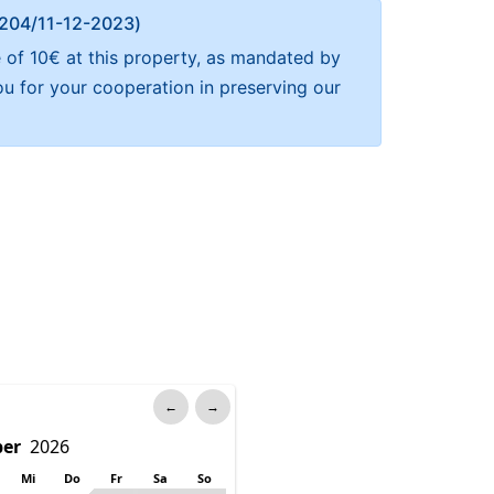
Α 204/11-12-2023)
 of 10€ at this property, as mandated by
ou for your cooperation in preserving our
←
→
Mi
Do
Fr
Sa
So