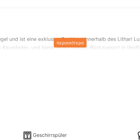
Hügel und ist eine exklusive Residenz innerhalb des Lithari 
περισσότερα
fes Kavadades, und bietet einen ruhigen Rückzugsort in lä
Landschaft bietet diese Villa einen idyllischen Rückzugsor
ontia-Inseln.
 wirklich geräumig für eine Familie oder eine Gruppe von v
untergebracht werden kann.
sen Urlaub im Herzen von Nordkorfu zu erleben. Unsere Villen
 und Ruhe. Tauchen Sie ein in die Pracht der Umgebung und 
Geschirrspüler