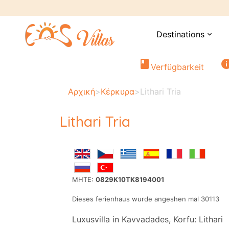
Destinations
expand_more
book
in
Verfügbarkeit
Αρχική
>
Κέρκυρα
>
Lithari Tria
Lithari Tria
MHTE:
0829Κ10TK8194001
Dieses ferienhaus wurde angeshen mal 30113
Luxusvilla in Kavvadades, Korfu: Lithari