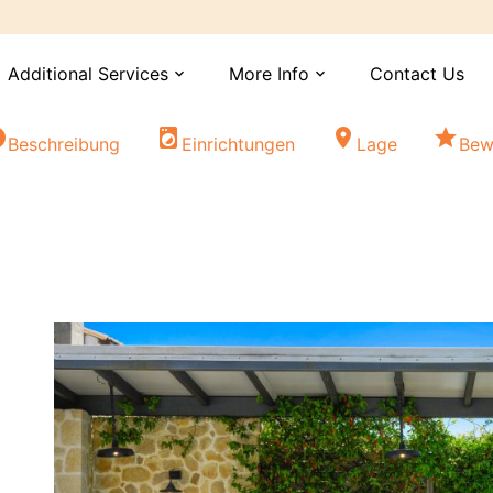
Additional Services
More Info
Contact Us
expand_more
expand_more
fo
local_laundry_service
location_on
star
Beschreibung
Einrichtungen
Lage
Bew