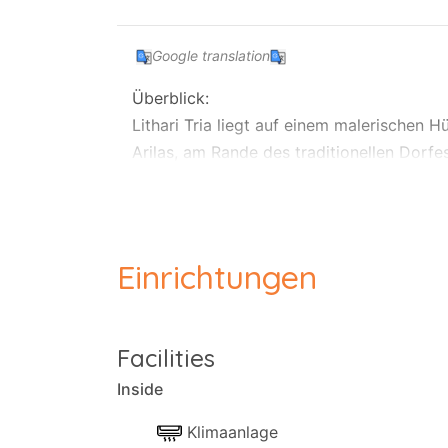
Google translation
Überblick:
Lithari Tria liegt auf einem malerischen 
Arilas, am Rande des traditionellen Dor
Schönheit der unberührten korfiotischen 
Ionische Meer und die bezaubernden Diap
Es erstreckt sich über eine Ebene und ist
oder ein Kind auf einem bequemen Sofa 
Einrichtungen
Details der Immobilie:
Lithari Villas lädt Sie ein, einen luxuriö
Facilities
eine unvergleichliche Mischung aus Luxus
Inside
Oase mit atemberaubenden Ausblicken.
Klimaanlage