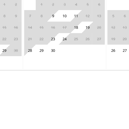
1
2
1
2
3
4
5
6
8
9
7
8
9
10
11
12
13
5
6
15
16
14
15
16
17
18
19
20
12
13
22
23
21
22
23
24
25
26
27
19
20
29
30
28
29
30
26
27