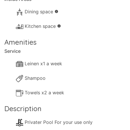
Dining space
info
Kitchen space
info
Amenities
Service
Leinen x1 a week
Shampoo
Towels x2 a week
Description
Privater Pool For your use only