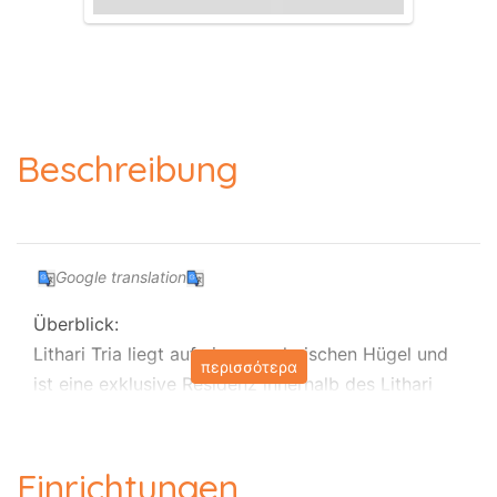
Beschreibung
Google translation
Überblick:
Lithari Tria liegt auf einem malerischen Hügel und
περισσότερα
ist eine exklusive Residenz innerhalb des Lithari
Luxury Villas-Komplexes in der Gegend von Arilas,
am Rande des traditionellen Dorfes Kavadades,
und bietet einen ruhigen Rückzugsort in ländlicher
Einrichtungen