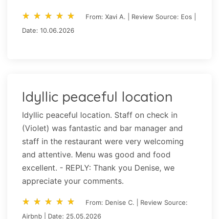
star_rate
star_rate
star_rate
star_rate
star_rate
star_rate
star_rate
star_rate
star_rate
star_rate
From: Xavi A. | Review Source: Eos |
Date: 10.06.2026
Idyllic peaceful location
Idyllic peaceful location. Staff on check in
(Violet) was fantastic and bar manager and
staff in the restaurant were very welcoming
and attentive. Menu was good and food
excellent. - REPLY: Thank you Denise, we
appreciate your comments.
star_rate
star_rate
star_rate
star_rate
star_rate
star_rate
star_rate
star_rate
star_rate
star_rate
From: Denise C. | Review Source:
Airbnb | Date: 25.05.2026