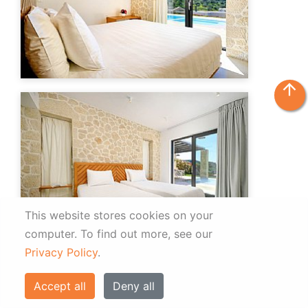
arrow_upward
This website stores cookies on your
computer.
To find out more, see our
Privacy Policy
.
Accept all
Deny all