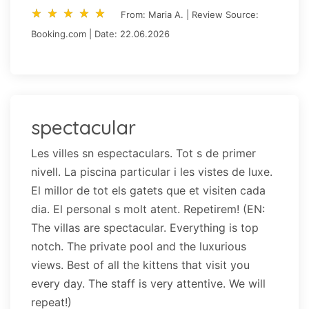
star_rate
star_rate
star_rate
star_rate
star_rate
star_rate
star_rate
star_rate
star_rate
star_rate
From: Maria A. | Review Source:
Booking.com | Date: 22.06.2026
spectacular
Les villes sn espectaculars. Tot s de primer
nivell. La piscina particular i les vistes de luxe.
El millor de tot els gatets que et visiten cada
dia. El personal s molt atent. Repetirem! (EN:
The villas are spectacular. Everything is top
notch. The private pool and the luxurious
views. Best of all the kittens that visit you
every day. The staff is very attentive. We will
repeat!)