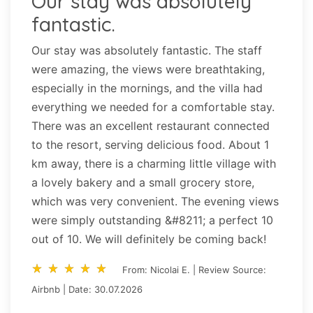
Our stay was absolutely
fantastic.
Our stay was absolutely fantastic. The staff
were amazing, the views were breathtaking,
especially in the mornings, and the villa had
everything we needed for a comfortable stay.
There was an excellent restaurant connected
to the resort, serving delicious food. About 1
km away, there is a charming little village with
a lovely bakery and a small grocery store,
which was very convenient. The evening views
were simply outstanding &#8211; a perfect 10
out of 10. We will definitely be coming back!
star_rate
star_rate
star_rate
star_rate
star_rate
star_rate
star_rate
star_rate
star_rate
star_rate
From: Nicolai E. | Review Source:
Airbnb | Date: 30.07.2026