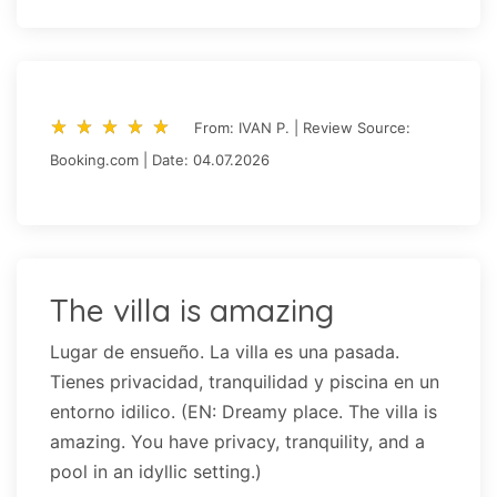
star_rate
star_rate
star_rate
star_rate
star_rate
star_rate
star_rate
star_rate
star_rate
star_rate
From: IVAN P. | Review Source:
Booking.com | Date: 04.07.2026
The villa is amazing
Lugar de ensueño. La villa es una pasada.
Tienes privacidad, tranquilidad y piscina en un
entorno idilico. (EN: Dreamy place. The villa is
amazing. You have privacy, tranquility, and a
pool in an idyllic setting.)