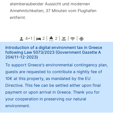
atemberaubender Aussicht und modernen
Annehmlichkeiten, 37 Minuten vom Flughafen
entfernt.
4+1 |
2
|
2 |
|
|
person
local_hotel
pool
wifi
ac_unitif
Introduction of a digital environment tax in Greece
following Law 5073/2023 (Government Gazette Α
204/11-12-2023)
To support Greece's environmental contingency plan,
guests are requested to contribute a nightly fee of
10€ at this property, as mandated by the EU
Directive. This fee can be settled either upon final
payment or upon arrival in Greece. Thank you for
your cooperation in preserving our natural
environment.