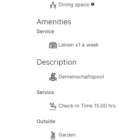
Dining space
info
Amenities
Service
Leinen x1 a week
Description
Gemeinschaftspool
Service
Check-in Time 15.00 hrs
Outside
Garden