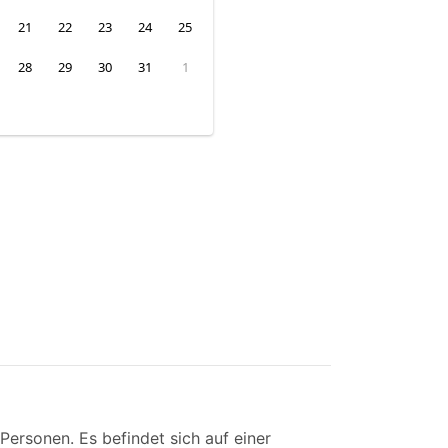
21
22
23
24
25
28
29
30
31
1
ersonen. Es befindet sich auf einer