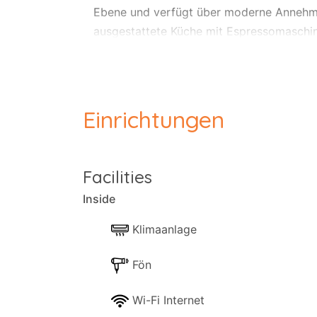
Ebene und verfügt über moderne Annehmli
ausgestattete Küche mit Espressomaschine
Draußen erwartet Sie eine möblierte Terr
zum Entspannen ein, während das gemeinsc
Einrichtungen
WLAN, ein Smart-TV und bequeme Sitzgele
und der Eigentümer steht Ihnen gerne zur
Facilities
für einen ruhigen Algarve-Urlaub.
Inside
Klimaanlage
Fön
Wi-Fi Internet