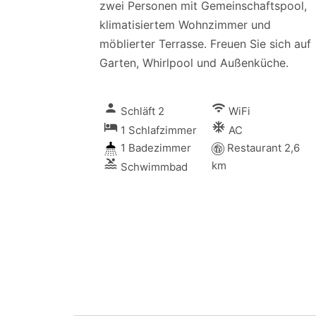
zwei Personen mit Gemeinschaftspool,
klimatisiertem Wohnzimmer und
möblierter Terrasse. Freuen Sie sich auf
Garten, Whirlpool und Außenküche.
person
wifi
Schläft 2
WiFi
local_hotel
ac_unitif
1 Schlafzimmer
AC
1 Badezimmer
Restaurant 2,6
pool
km
Schwimmbad
ds