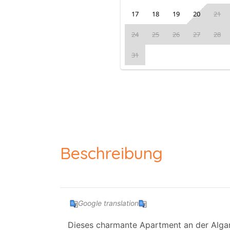
17
18
19
20
21
24
25
26
27
28
31
Beschreibung
Google translation
Dieses charmante Apartment an der Algarv