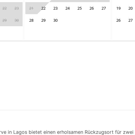
22
23
21
22
23
24
25
26
27
19
20
29
30
28
29
30
26
27
e in Lagos bietet einen erholsamen Rückzugsort für zwei P