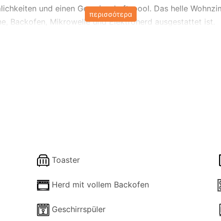
chkeiten und einen Gemeinschaftspool. Das helle Wohnzimm
περισσότερα
, Backofen, Mikrowelle und Elektroherd ausgestattet ist.
asse, ein üppiger Garten und ein Whirlpool für ultimative 
haftliche Spielzimmer Tischtennis und einen Billardtisch b
genheiten sorgen für einen gemütlichen Aufenthalt. Superm
 Verfügung. Mit Blick auf die Landschaft, den Garten und de
Toaster
Herd mit vollem Backofen
Geschirrspüler