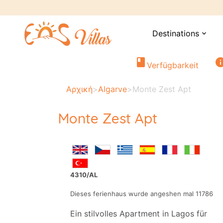
Destinations
expand_more
book
in
Verfügbarkeit
Αρχική
>
Algarve
>
Monte Zest Apt
Monte Zest Apt
4310/AL
Dieses ferienhaus wurde angeshen mal 11786
Ein stilvolles Apartment in Lagos für