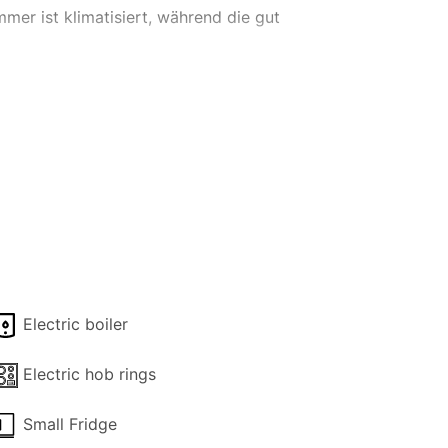
er ist klimatisiert, während die gut
Entspannung. Der Gemeinschaftspool lädt
ietet.
ärkte in der Nähe liefern Lebensmittel,
n Pool ist dies der ideale Rückzugsort
Electric boiler
Electric hob rings
Small Fridge