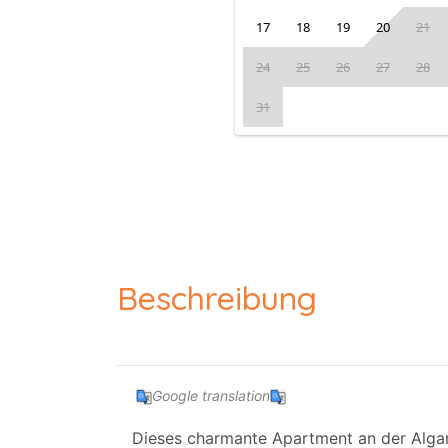
17
18
19
20
21
24
25
26
27
28
31
Beschreibung
Google translation
Dieses charmante Apartment an der Algarv