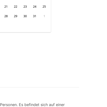
21
22
23
24
25
28
29
30
31
1
ersonen. Es befindet sich auf einer