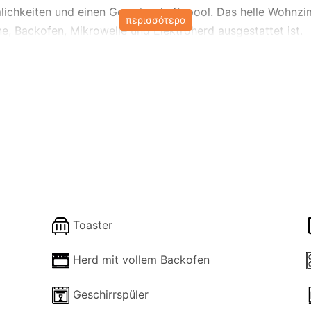
chkeiten und einen Gemeinschaftspool. Das helle Wohnzimm
περισσότερα
, Backofen, Mikrowelle und Elektroherd ausgestattet ist.
asse, ein üppiger Garten und ein Whirlpool für ultimative 
haftliche Spielzimmer Tischtennis und einen Billardtisch b
genheiten sorgen für einen gemütlichen Aufenthalt. Superm
 Verfügung. Mit Blick auf die Landschaft, den Garten und de
Toaster
Herd mit vollem Backofen
Geschirrspüler