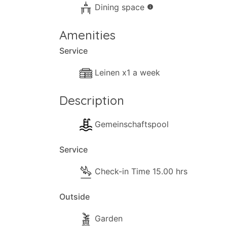
Dining space
info
Amenities
Service
Leinen x1 a week
Description
Gemeinschaftspool
Service
Check-in Time 15.00 hrs
Outside
Garden