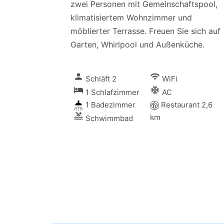
zwei Personen mit Gemeinschaftspool,
klimatisiertem Wohnzimmer und
möblierter Terrasse. Freuen Sie sich auf
Garten, Whirlpool und Außenküche.
person
wifi
Schläft 2
WiFi
local_hotel
ac_unitif
1 Schlafzimmer
AC
1 Badezimmer
Restaurant 2,6
pool
km
Schwimmbad
ious seating area