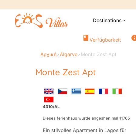
Destinations
expand_more
book
in
Verfügbarkeit
Αρχική
>
Algarve
>
Monte Zest Apt
Monte Zest Apt
4310/AL
Dieses ferienhaus wurde angeshen mal 11765
Ein stilvolles Apartment in Lagos für