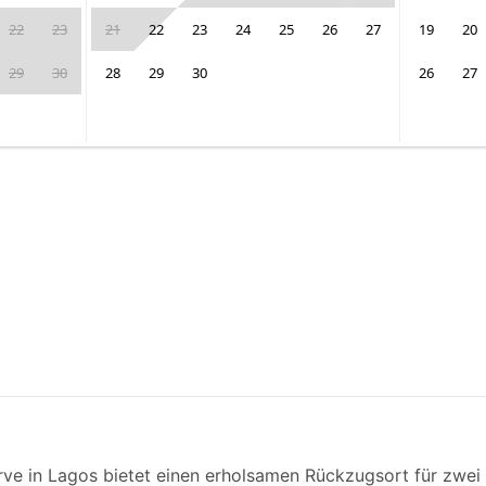
22
23
21
22
23
24
25
26
27
19
20
29
30
28
29
30
26
27
e in Lagos bietet einen erholsamen Rückzugsort für zwei P