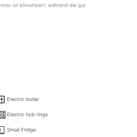
er ist klimatisiert, während die gut
Entspannung. Der Gemeinschaftspool lädt
ietet.
ärkte in der Nähe liefern Lebensmittel,
n Pool ist dies der ideale Rückzugsort
Electric boiler
Electric hob rings
Small Fridge