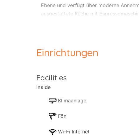
Ebene und verfügt über moderne Annehmli
ausgestattete Küche mit Espressomaschine
Draußen erwartet Sie eine möblierte Terr
zum Entspannen ein, während das gemeinsc
Einrichtungen
WLAN, ein Smart-TV und bequeme Sitzgele
und der Eigentümer steht Ihnen gerne zur
Facilities
für einen ruhigen Algarve-Urlaub.
Inside
Klimaanlage
Fön
Wi-Fi Internet