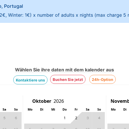
ao, Portugal
 2€, Winter: 1€) x number of adults x nights (max charge 5 n
Wählen Sie ihre daten mit dem kalender aus
Buchen Sie jetzt
24h-Option
Kontaktiere uns
Sa
So
Mo
Di
Mi
Do
Fr
Sa
So
Mo
Di
5
6
1
2
3
4