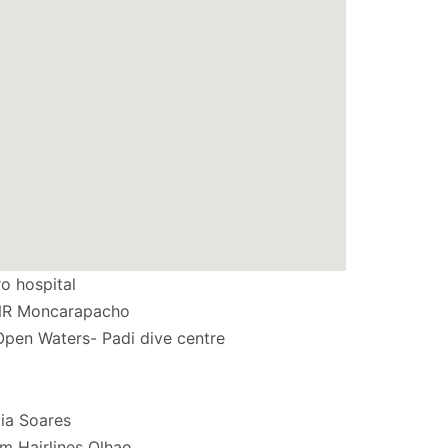
o hospital
NR Moncarapacho
pen Waters- Padi dive centre
ia Soares
m Hairlines Olhao