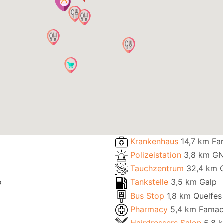
Krankenhaus
14,7 km Far
Polizeistation
3,8 km G
Tauchzentrum
32,4 km O
o
Tankstelle
3,5 km Galp
Bus Stop
1,8 km Quelfes
Pharmacy
5,4 km Famac
Hairdressers Salon
5,8 k