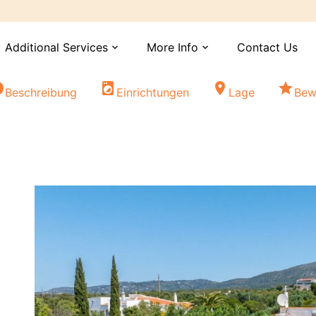
Additional Services
More Info
Contact Us
expand_more
expand_more
fo
local_laundry_service
location_on
star
Beschreibung
Einrichtungen
Lage
Bew