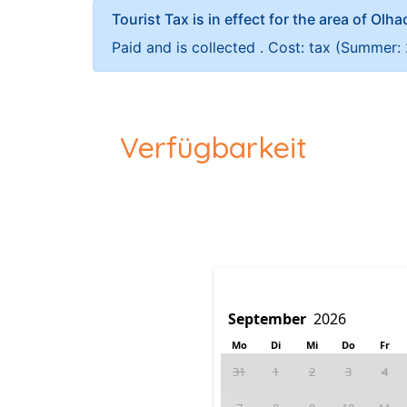
Tourist Tax is in effect for the area of Olh
Paid and is collected . Cost: tax (Summer:
Verfügbarkeit
Mo
Di
Mi
Do
Fr
31
1
2
3
4