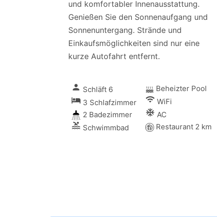
und komfortabler Innenausstattung.
Genießen Sie den Sonnenaufgang und
Sonnenuntergang. Strände und
Einkaufsmöglichkeiten sind nur eine
kurze Autofahrt entfernt.
person
Beheizter Pool
Schläft 6
wifi
local_hotel
WiFi
3 Schlafzimmer
ac_unitif
2 Badezimmer
AC
pool
Restaurant 2 km
Schwimmbad