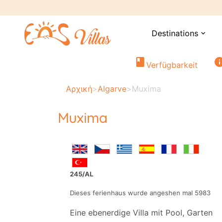
Destinations
expand_more
book
in
Verfügbarkeit
Αρχική
>
Algarve
>
Muxima
Muxima
245/AL
Dieses ferienhaus wurde angeshen mal 5983
Eine ebenerdige Villa mit Pool, Garten