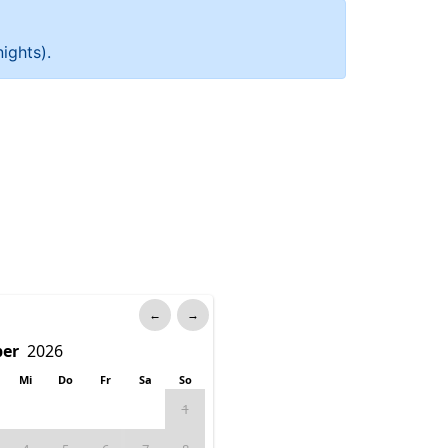
ights).
←
→
Mi
Do
Fr
Sa
So
1