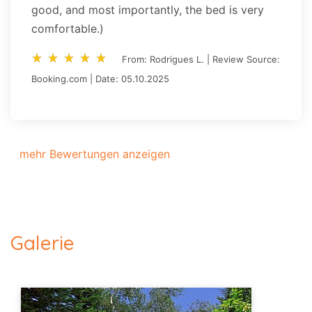
good, and most importantly, the bed is very
comfortable.)
star_rate
star_rate
star_rate
star_rate
star_rate
star_rate
star_rate
star_rate
star_rate
star_rate
From: Rodrigues L. | Review Source:
Booking.com | Date: 05.10.2025
mehr Bewertungen anzeigen
Galerie