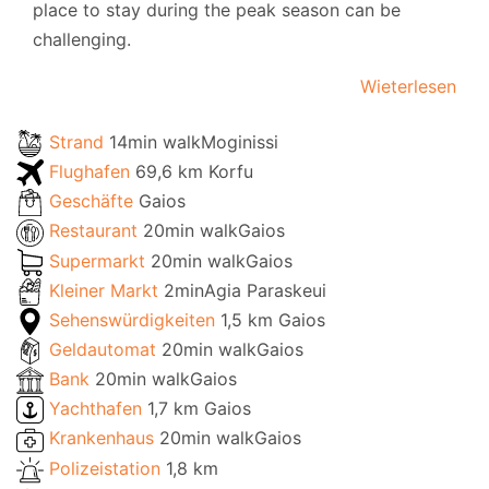
place to stay during the peak season can be
challenging.
Wieterlesen
Strand
14min walkMoginissi
Flughafen
69,6 km Korfu
Geschäfte
Gaios
Restaurant
20min walkGaios
Supermarkt
20min walkGaios
Kleiner Markt
2minAgia Paraskeui
Sehenswürdigkeiten
1,5 km Gaios
Geldautomat
20min walkGaios
Bank
20min walkGaios
Yachthafen
1,7 km Gaios
Krankenhaus
20min walkGaios
Polizeistation
1,8 km