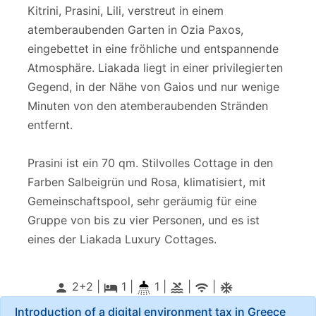
Kitrini, Prasini, Lili, verstreut in einem
atemberaubenden Garten in Ozia Paxos,
eingebettet in eine fröhliche und entspannende
Atmosphäre. Liakada liegt in einer privilegierten
Gegend, in der Nähe von Gaios und nur wenige
Minuten von den atemberaubenden Stränden
entfernt.
Prasini ist ein 70 qm. Stilvolles Cottage in den
Farben Salbeigrün und Rosa, klimatisiert, mit
Gemeinschaftspool, sehr geräumig für eine
Gruppe von bis zu vier Personen, und es ist
eines der Liakada Luxury Cottages.
2+2 |
1
|
1 |
|
|
person
local_hotel
pool
wifi
ac_unitif
Introduction of a digital environment tax in Greece