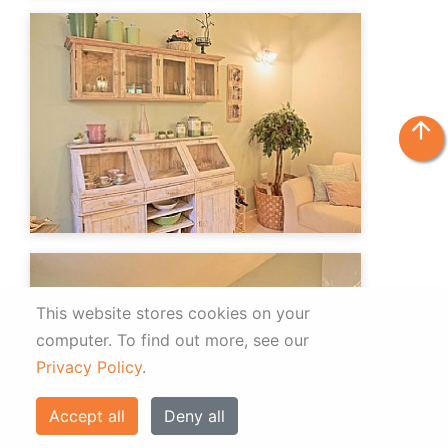
arrow_upward
This website stores cookies on your
computer.
To find out more, see our
Privacy Policy
.
Accept all
Deny all