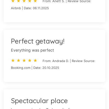
star_rate
star_rate
star_rate
star_rate
star_rate
star_rate
star_rate
star_rate
star_rate
star_rate
From: Anett S. | Review Source:
Airbnb | Date: 06.11.2025
Perfect getaway!
Everything was perfect
star_rate
star_rate
star_rate
star_rate
star_rate
star_rate
star_rate
star_rate
star_rate
star_rate
From: Andrada D. | Review Source:
Booking.com | Date: 20.10.2025
Spectacular place