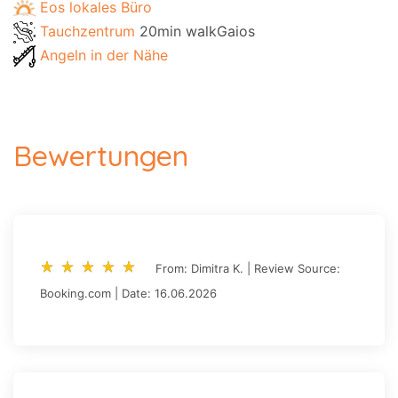
Eos lokales Büro
Tauchzentrum
20min walkGaios
Angeln in der Nähe
Bewertungen
star_rate
star_rate
star_rate
star_rate
star_rate
star_rate
star_rate
star_rate
star_rate
star_rate
From: Dimitra K. | Review Source:
Booking.com | Date: 16.06.2026