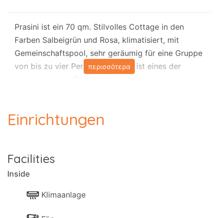
Prasini ist ein 70 qm. Stilvolles Cottage in den
Farben Salbeigrün und Rosa, klimatisiert, mit
Gemeinschaftspool, sehr geräumig für eine Gruppe
von bis zu vier Personen, und es ist eines der
περισσότερα
Liakada Luxury Cottages.
Es besteht aus einem komfortablen Schlafzimmer
Einrichtungen
mit Doppelbett, einem Badezimmer, einem
Wohnzimmer mit Kochgelegenheit und einem Sofa,
das in ein zweites Doppelbett umgewandelt
Facilities
werden kann.
Inside
Es gibt eine Außenterrasse, die sich ideal für ein
Klimaanlage
romantisches Frühstück oder Abendessen im
Schatten der ewigen Olivenbäume eignet.