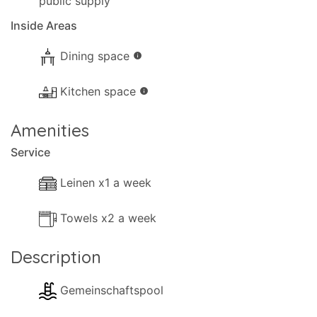
public supply
Inside Areas
Dining space
info
Kitchen space
info
Amenities
Service
Leinen x1 a week
Towels x2 a week
Description
Gemeinschaftspool