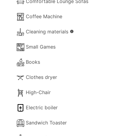
Comfortable Lounge Sofas
in voller Blüte steht, mit zwei Hängematten, und
alle drei Luxus-Cottages bieten einen hohen
Coffee Machine
Standard an Komfort
Cleaning materials
info
Small Games
Books
Clothes dryer
High-Chair
Electric boiler
Sandwich Toaster