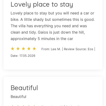
Lovely place to stay
Lovely place to stay but you will need a car or
bike. A little shady but sometimes this is good.
The villa has everything you need and was
clean and tidy. Gaios is just down the hill,
approximately 5 minutes in the car
star_rate
star_rate
star_rate
star_rate
star_rate
star_rate
star_rate
star_rate
star_rate
star_rate
From: Lee M. | Review Source: Eos |
Date: 17.05.2026
Beautiful
Beautiful