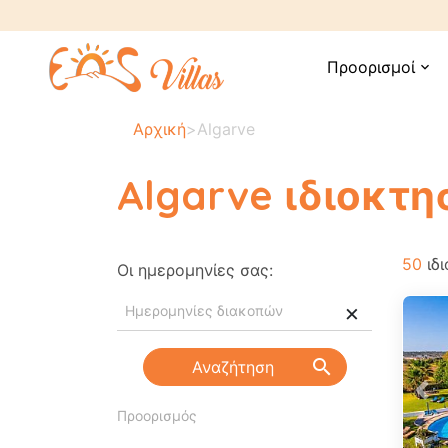
Προορισμοί
expand_more
Αρχική
>
Algarve
Algarve ιδιοκτη
50
ιδι
Οι ημερομηνίες σας:
×
search
Αναζήτηση
Pre
Προορισμός