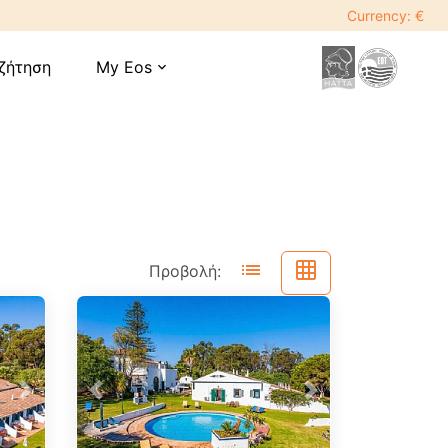
Currency: €
ζήτηση
My Eos
expand_more
list
grid_on
Προβολή:
Next
Previous
Next