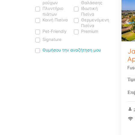
ρούχων
Θαλάσσης
Πλυντήριο
Ιδιωτική
πιάτων
Πισίνα
Κοινή Πισίνα
Θερμενόμενη
Pre
Πισίνα
Pet-Friendly
Premium
Signature
Ja
Θυμήσου την αναζήτηση μου
Ap
Fus
Τιμ
Επι
person
2
wifi