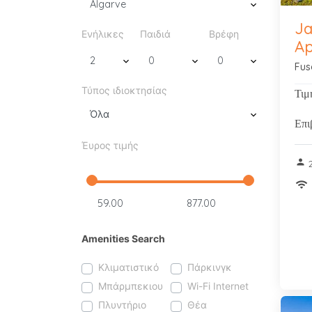
Ja
Ενήλικες
Παιδιά
Βρέφη
Ap
Fus
Τύπος ιδιοκτησίας
Τιμ
Επι
Έυρος τιμής
person
2
wifi
Amenities Search
Κλιματιστικό
Πάρκινγκ
Μπάρμπεκιου
Wi-Fi Internet
Πλυντήριο
Θέα