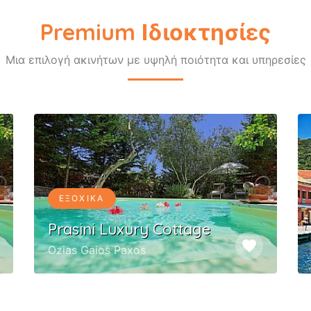
Premium Ιδιοκτησίες
Μια επιλογή ακινήτων με υψηλή ποιότητα και υπηρεσίες
ΕΞΟΧΙΚΆ
Prasini Luxury Cottage
favorite
Ozias Gaios Paxos