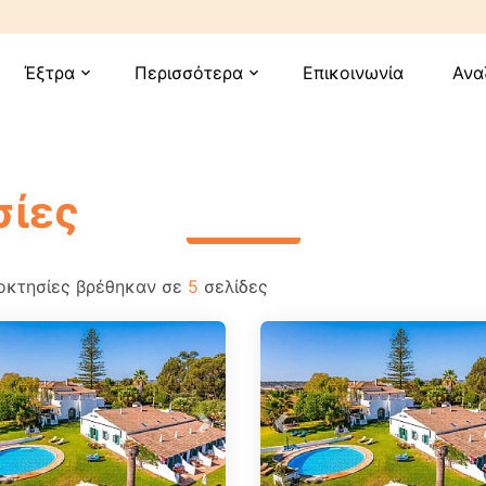
Έξτρα
Περισσότερα
Επικοινωνία
Ανα
expand_more
expand_more
σίες
περισσότερα
οκτησίες βρέθηκαν σε
5
σελίδες
vious
Next
Previous