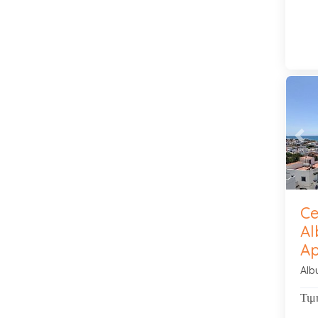
Pre
Ce
Al
A
Alb
Τιμ