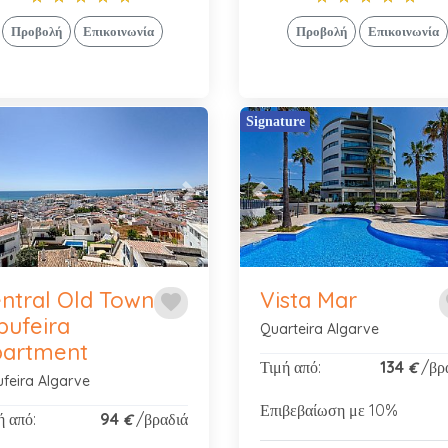
Προβολή
Επικοινωνία
Προβολή
Επικοινωνία
Signature
vious
Next
Previous
ntral Old Town
Vista Mar
favorite
f
bufeira
Quarteira Algarve
partment
Τιμή από:
134
/βρ
€
ufeira Algarve
Επιβεβαίωση με 10%
ή από:
94
/βραδιά
€