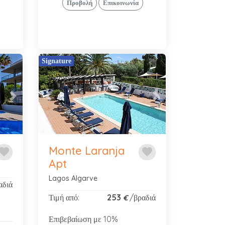
Προβολή
Επικοινωνία
Signature
Next
Previous
Next
Monte Laranja
avorite
favorite
Apt
Lagos Algarve
αδιά
Τιμή από:
253
/βραδιά
€
Επιβεβαίωση με 10%