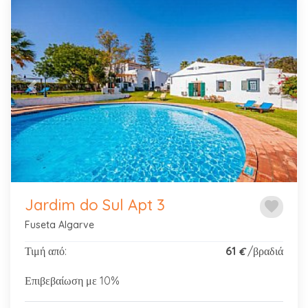
Previous
Next
Jardim do Sul Apt 3
favorite
Fuseta Algarve
Τιμή από:
61
/βραδιά
€
Επιβεβαίωση με 10%