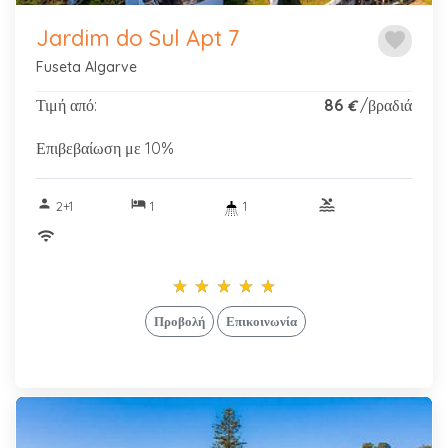
Jardim do Sul Apt 7
favorite
Fuseta Algarve
Τιμή από:
86
/βραδιά
€
Επιβεβαίωση με 10%
person
hotel
pool
2+1
1
1
wifi
star_rate
star_rate
star_rate
star_rate
star_rate
star_rate
star_rate
star_rate
star_rate
star_rate
Προβολή
Επικοινωνία