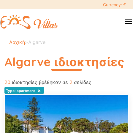
keyboard_backspace
Currency: €
swipe
menu
to
close
Οι
Αρχική
>
Algarve
ημερομηνίες
σας:
Algarve ιδιοκτησίες
×
περισσότερα
20
Αναζήτηση
ιδιοκτησίες βρέθηκαν σε
2
σελίδες
search
×
Type: apartment
Προορισμός
Ενήλικες