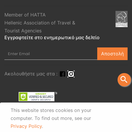
Member of HATTA
Hellenic Association of Travel &
Tourist Agencies
Εγγραφτείτε στo ενημερωτικό μας δελτίο
Αποστολή
Ακολουθήστε μας στα :
search
This website stores cookies on your
computer.
To find out more, see our
Privacy Policy
.