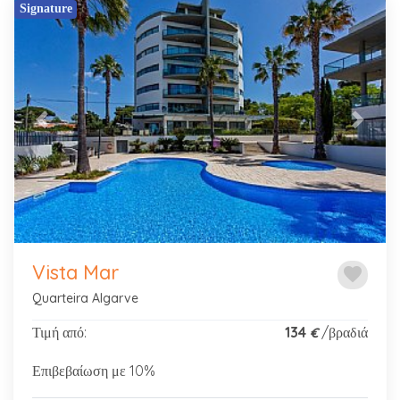
Signature
Previous
Next
Vista Mar
favorite
Quarteira Algarve
Τιμή από:
134
/βραδιά
€
Επιβεβαίωση με 10%