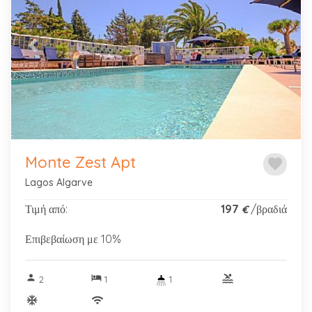
Previous
Next
Monte Zest Apt
favorite
Lagos Algarve
Τιμή από:
197
/βραδιά
€
Επιβεβαίωση με 10%
person
hotel
pool
2
1
1
ac_unitif
wifi