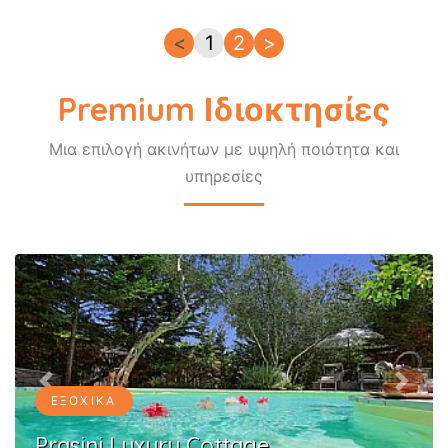
<
1
2
>
Premium Ιδιοκτησίες
Μια επιλογή ακινήτων με υψηλή ποιότητα και
υπηρεσίες
Previous
Next
ΕΞΟΧΙΚΆ
Prasini Luxury Cottage