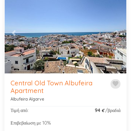
Previous
Next
Central Old Town Albufeira
favorite
Apartment
Albufeira Algarve
Τιμή από:
94
/βραδιά
€
Επιβεβαίωση με 10%