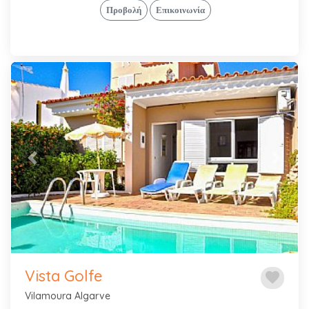
Προβολή
Επικοινωνία
Previous
Next
Vista Golfe
favorite
Vilamoura Algarve