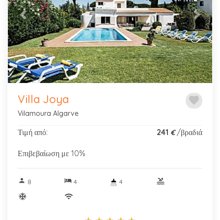
Previous
Next
Villa Joya
favorite
Vilamoura Algarve
Τιμή από:
241
/βραδιά
€
Επιβεβαίωση με 10%
person
hotel
pool
8
4
4
ac_unitif
wifi