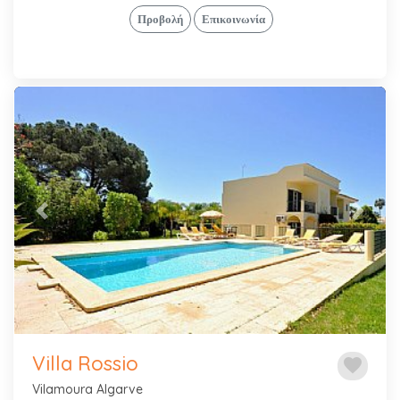
Προβολή
Επικοινωνία
Previous
Next
Villa Rossio
favorite
Vilamoura Algarve