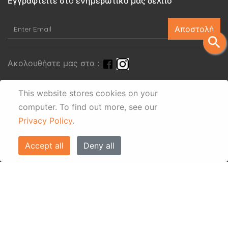
Εγγραφτείτε στo ενημερωτικό μας δελτίο
Αποστολή
search
Ακολουθήστε μας στα :
This website stores cookies on your
computer.
To find out more, see our
Privacy Policy
.
Accept all
Deny all
© Eos Villas Corfu 2026. All rights reserved