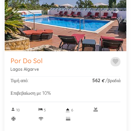
Previous
Next
Por Do Sol
favorite
Lagos Algarve
Τιμή από:
562
/βραδιά
€
Επιβεβαίωση με 10%
person
hotel
pool
10
5
6
ac_unitif
wifi