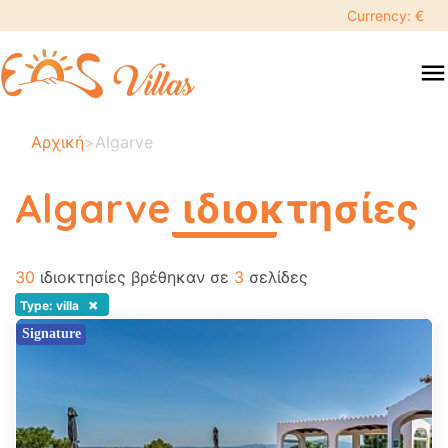
keyboard_backspace
Currency: €
swipe
menu
to
close
Οι
Αρχική
>
Algarve
ημερομηνίες
σας:
Algarve ιδιοκτησίες
×
περισσότερα
30
Αναζήτηση
ιδιοκτησίες βρέθηκαν σε
3
σελίδες
search
×
Type: villa
Signature
Προορισμός
Ενήλικες