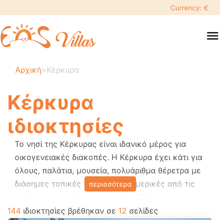
keyboard_backspace
Currency: €
swipe
menu
to
close
Οι
Αρχική
>
Κέρκυρα
ημερομηνίες
σας:
Κέρκυρα
×
ιδιοκτησίες
Αναζήτηση
Το νησί της Κέρκυρας είναι ιδανικό μέρος για
search
οικογενειακές διακοπές. Η Κέρκυρα έχει κάτι για
όλους, παλάτια, μουσεία, πολυάριθμα θέρετρα με
Προορισμός
διάσημες τοπικές ταβέρνες και μερικές από τις
περισσότερα
καλύτερες παραλίες του Ιονίου Πελάγους με
γαλάζια σημαία. Υπάρχουν οργανωμένες
144
ιδιοκτησίες βρέθηκαν σε
12
σελίδες
Ενήλικες