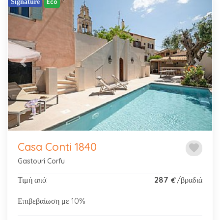
Signature
Eco
Previous
Next
Casa Conti 1840
favorite
Gastouri Corfu
Τιμή από:
287
/βραδιά
€
Επιβεβαίωση με 10%