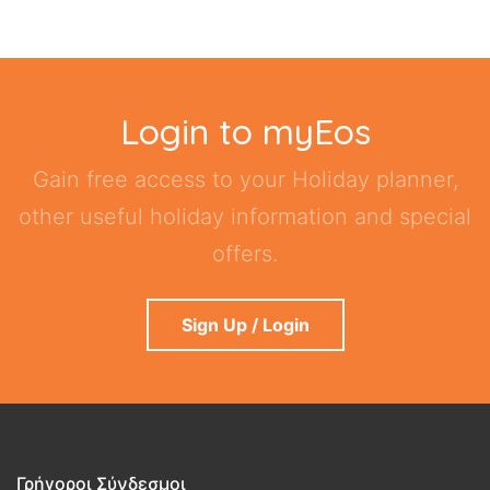
Login to myEos
Gain free access to your Holiday planner,
other useful holiday information and special
offers.
Sign Up / Login
Γρήγοροι Σύνδεσμοι