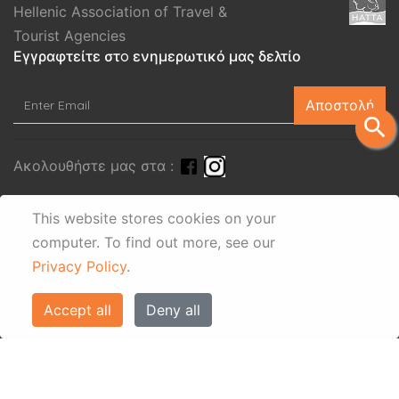
Hellenic Association of Travel &
Tourist Agencies
Εγγραφτείτε στo ενημερωτικό μας δελτίο
Αποστολή
search
Ακολουθήστε μας στα :
This website stores cookies on your
computer.
To find out more, see our
Privacy Policy
.
Accept all
Deny all