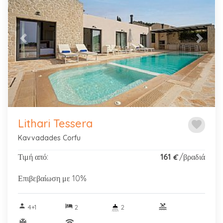
Previous
Next
Lithari Tessera
favorite
Kavvadades Corfu
Τιμή από:
161
/βραδιά
€
Επιβεβαίωση με 10%
person
hotel
pool
4+1
2
2
ac_unitif
wifi