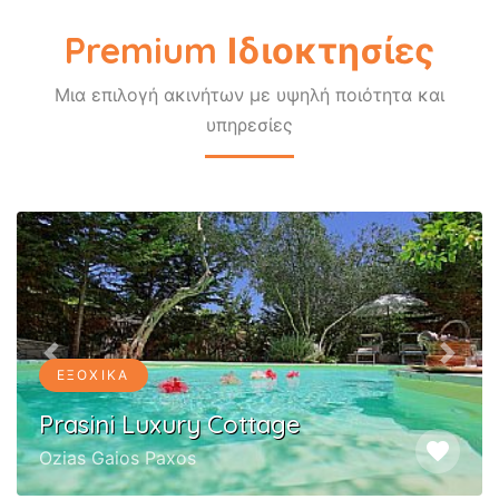
Premium Ιδιοκτησίες
Μια επιλογή ακινήτων με υψηλή ποιότητα και
υπηρεσίες
Previous
Next
ΕΞΟΧΙΚΆ
Prasini Luxury Cottage
favorite
Ozias Gaios Paxos