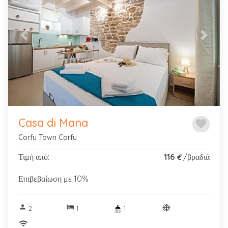
Previous
Next
Casa di Mana
favorite
Corfu Town Corfu
Τιμή από:
116
/βραδιά
€
Επιβεβαίωση με 10%
person
hotel
ac_unitif
2
1
1
wifi