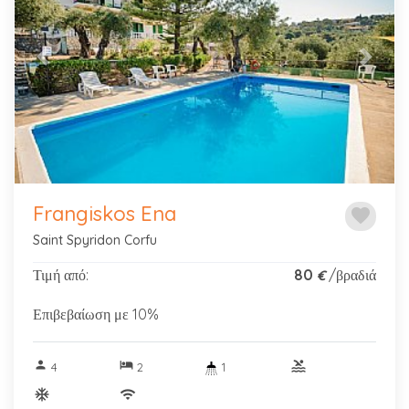
Previous
Next
Frangiskos Ena
favorite
Saint Spyridon Corfu
Τιμή από:
80
/βραδιά
€
Επιβεβαίωση με 10%
person
hotel
pool
4
2
1
ac_unitif
wifi