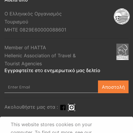
Ο Ελληνικός Οργανισμός
Τουρισμού
MHTE 0829E60000088601
Member of HATTA
Hellenic Association of Travel &
Tourist Agencies
Εγγραφτείτε στo ενημερωτικό μας δελτίο
Αποστολή
Ακολουθήστε μας στα :
This website stores cookies on your
computer.
To find out more, see our