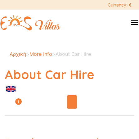
Currency: €
menu
Αρχική
>
More Info
>
About Car Hire
About Car Hire
info