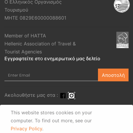
Ο Ελληνικός Οργανισμός
Τουρισμού
MHTE 0829E60000088601
Member of HATTA
Hellenic Association of Travel &
Tourist Agencies
Εγγραφτείτε στo ενημερωτικό μας δελτίο
Αποστολή
Ακολουθήστε μας στα :
This website stores cookies on your
computer.
To find out more, see our
Privacy Policy
.