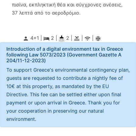
πισίνα, εκπληκτική θέα και σύγχρονες ανέσεις,
37 λεπτά από το αεροδρόμιο.
4+1 |
2
|
2 |
|
|
person
local_hotel
pool
wifi
ac_unitif
Introduction of a digital environment tax in Greece
following Law 5073/2023 (Government Gazette Α
204/11-12-2023)
To support Greece's environmental contingency plan,
guests are requested to contribute a nightly fee of
10€ at this property, as mandated by the EU
Directive. This fee can be settled either upon final
payment or upon arrival in Greece. Thank you for
your cooperation in preserving our natural
environment.