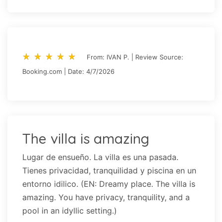
star_rate
star_rate
star_rate
star_rate
star_rate
star_rate
star_rate
star_rate
star_rate
star_rate
From: IVAN P. | Review Source:
Booking.com | Date: 4/7/2026
The villa is amazing
Lugar de ensueño. La villa es una pasada.
Tienes privacidad, tranquilidad y piscina en un
entorno idilico. (EN: Dreamy place. The villa is
amazing. You have privacy, tranquility, and a
pool in an idyllic setting.)