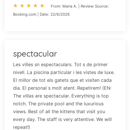
star_rate
star_rate
star_rate
star_rate
star_rate
star_rate
star_rate
star_rate
star_rate
star_rate
From: Maria A. | Review Source:
Booking.com | Date: 22/6/2026
spectacular
Les villes sn espectaculars. Tot s de primer
nivell. La piscina particular i les vistes de luxe.
El millor de tot els gatets que et visiten cada
dia. El personal s molt atent. Repetirem! (EN:
The villas are spectacular. Everything is top
notch. The private pool and the luxurious
views. Best of all the kittens that visit you
every day. The staff is very attentive. We will
repeat!)