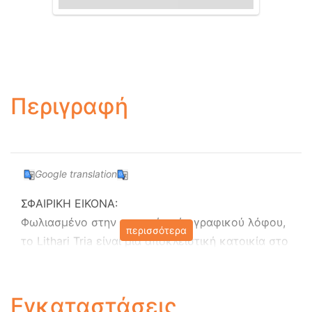
Περιγραφή
Google translation
ΣΦΑΙΡΙΚΗ ΕΙΚΟΝΑ:
Φωλιασμένο στην κορυφή ενός γραφικού λόφου,
περισσότερα
το Lithari Tria είναι μια αποκλειστική κατοικία στο
συγκρότημα Lithari Luxury Villas, που βρίσκεται
στην περιοχή Αρίλας, στις παρυφές του
παραδοσιακού χωριού Καβαδάδες, προσφέροντας
Εγκαταστάσεις