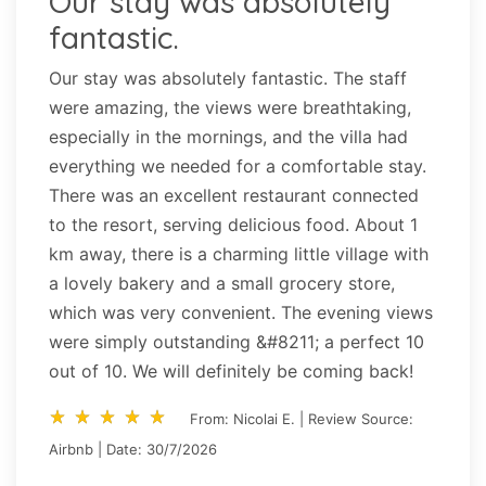
Our stay was absolutely
fantastic.
Our stay was absolutely fantastic. The staff
were amazing, the views were breathtaking,
especially in the mornings, and the villa had
everything we needed for a comfortable stay.
There was an excellent restaurant connected
to the resort, serving delicious food. About 1
km away, there is a charming little village with
a lovely bakery and a small grocery store,
which was very convenient. The evening views
were simply outstanding &#8211; a perfect 10
out of 10. We will definitely be coming back!
star_rate
star_rate
star_rate
star_rate
star_rate
star_rate
star_rate
star_rate
star_rate
star_rate
From: Nicolai E. | Review Source:
Airbnb | Date: 30/7/2026