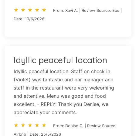
star_rate
star_rate
star_rate
star_rate
star_rate
star_rate
star_rate
star_rate
star_rate
star_rate
From: Xavi A. | Review Source: Eos |
Date: 10/6/2026
Idyllic peaceful location
Idyllic peaceful location. Staff on check in
(Violet) was fantastic and bar manager and
staff in the restaurant were very welcoming
and attentive. Menu was good and food
excellent. - REPLY: Thank you Denise, we
appreciate your comments.
star_rate
star_rate
star_rate
star_rate
star_rate
star_rate
star_rate
star_rate
star_rate
star_rate
From: Denise C. | Review Source:
Airbnb | Date: 25/5/2026