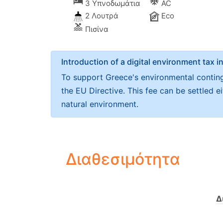
local_hotel
ac_unitif
3 Υπνοδωμάτια
AC
2 Λουτρά
Eco
pool
Πισίνα
Introduction of a digital environment ta
To support Greece's environmental continge
the EU Directive. This fee can be settled 
natural environment.
Διαθεσιμότητα
Δ