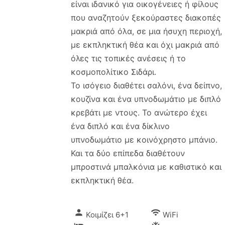
είναι ιδανικό για οικογένειες ή φίλους
που αναζητούν ξεκούραστες διακοπές
μακριά από όλα, σε μια ήσυχη περιοχή,
με εκπληκτική θέα και όχι μακριά από
όλες τις τοπικές ανέσεις ή το
κοσμοπολίτικο Σιδάρι.
Το ισόγειο διαθέτει σαλόνι, ένα δείπνο,
κουζίνα και ένα υπνοδωμάτιο με διπλό
κρεβάτι με ντους. Το ανώτερο έχει
ένα διπλό και ένα δίκλινο
υπνοδωμάτιο με κοινόχρηστο μπάνιο.
Και τα δύο επίπεδα διαθέτουν
μπροστινά μπαλκόνια με καθιστικό και
εκπληκτική θέα.
person
wifi
Κοιμίζει 6+1
WiFi