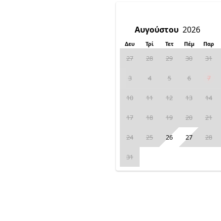
Δευ
Τρί
Τετ
Πέμ
Παρ
27
28
29
30
31
3
4
5
6
7
10
11
12
13
14
17
18
19
20
21
24
25
26
27
28
31