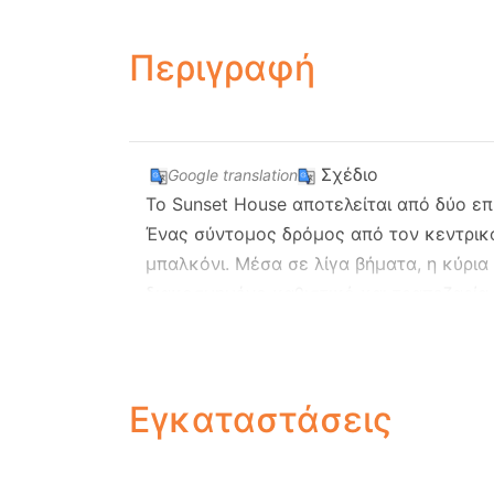
Περιγραφή
Σχέδιο
Google translation
Το Sunset House αποτελείται από δύο επ
Ένας σύντομος δρόμος από τον κεντρικό
μπαλκόνι. Μέσα σε λίγα βήματα, η κύρια
διακοσμημένο καθιστικό και τραπεζαρία 
ηλιοβασιλέματα.
Δίπλα σε αυτήν την περιοχή είναι επίση
μπαλκόνι.
Εγκαταστάσεις
Η εσωτερική ξύλινη σκάλα προσγειώνετα
κρεβάτι, ένα διπλό και ένα μπάνιο. Και
Το εξωτερικό