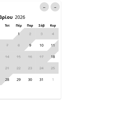
←
→
Τετ
Πέμ
Παρ
Σάβ
Κυρ
1
2
3
4
7
8
9
10
11
14
15
16
17
18
21
22
23
24
25
28
29
30
31
1