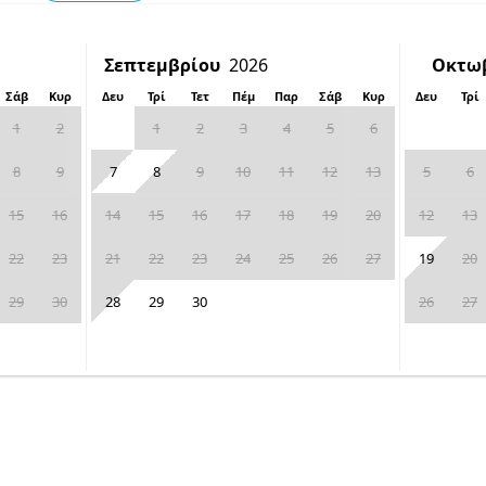
Σάβ
Κυρ
Δευ
Τρί
Τετ
Πέμ
Παρ
Σάβ
Κυρ
Δευ
Τρί
1
2
1
2
3
4
5
6
8
9
7
8
9
10
11
12
13
5
6
15
16
14
15
16
17
18
19
20
12
13
22
23
21
22
23
24
25
26
27
19
20
29
30
28
29
30
26
27