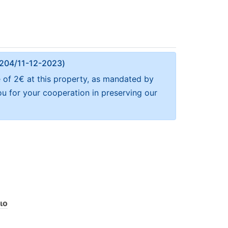
Α 204/11-12-2023)
e of 2€ at this property, as mandated by
ou for your cooperation in preserving our
ιο