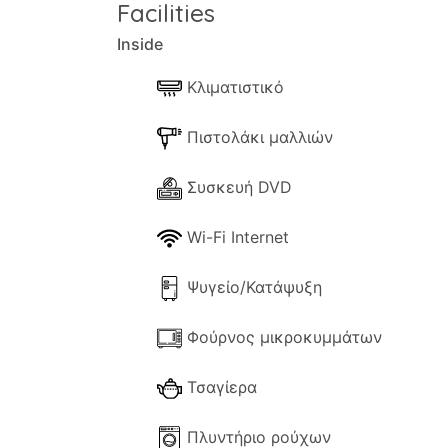
Η εξωτερική όψη αυτού του γοητευτικού 
Facilities
εξαιρετικό ηλιοβασίλεμα και θέα στη θά
Inside
όλα.
Κλιματιστικό
Επιπλέον σημειώσεις
Παρέχεται δωρεάν κλιματισμός
Πιστολάκι μαλλιών
Ιδιωτικό πάρκινγκ
Τα κλινοσκεπάσματα και οι πετσέτες πε
Συσκευή DVD
Αεροδρόμιο - Μεταφορά με λιμάνια και 
Πλησιέστερη παραλία 1,5χλμ
Wi-Fi Internet
Σιδάρι 4.0 χλμ
Καρουσάδες 850 μέτρα
Ψυγείο/Κατάψυξη
Φούρνος μικροκυμμάτων
Τσαγίερα
Πλυντήριο ρούχων