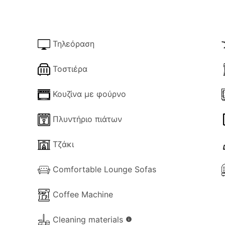
σπιτιού της Κέρκυρας είναι ευρύχωρη, με καθιστικό και τ
λασσα, τα οποία συνολικά κάνουν αυτό το εξοχικό σπίτι ιδ
Τηλεόραση
Τοστιέρα
ριλαμβάνονται στην τιμή
Κουζίνα με φούρνο
ενοικίαση αυτοκινήτου
Πλυντήριο πιάτων
Τζάκι
Comfortable Lounge Sofas
Coffee Machine
Cleaning materials
info