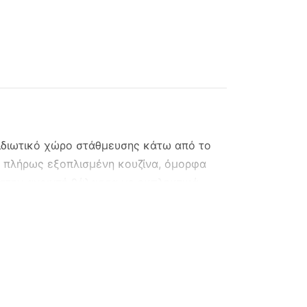
 ιδιωτικό χώρο στάθμευσης κάτω από το
με πλήρως εξοπλισμένη κουζίνα, όμορφα
 στην ανοιχτή θάλασσα με εκπληκτικά
πνοδωμάτιο με διπλό κρεβάτι και
 ένα δεύτερο υπνοδωμάτιο με διπλό
όνια και εκπληκτική θέα.