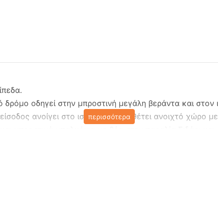
ίπεδα.
 δρόμο οδηγεί στην μπροστινή μεγάλη βεράντα και στον
 είσοδος ανοίγει στο ισόγειο και διαθέτει ανοιχτό χώρο 
περισσότερα
και μπροστινά μπαλκόνια με θέα στην παραλία Σιδάρι και
ς όμορφα τοποθετημένο ένα οικογενειακό ντους και ένα υ
ι στο ανώτερο επίπεδο, το οποίο μοιράζεται ανάμεσα σε
 τα δύο υπνοδωμάτια είναι κλιματιζόμενα με όμορφα μπαλκ