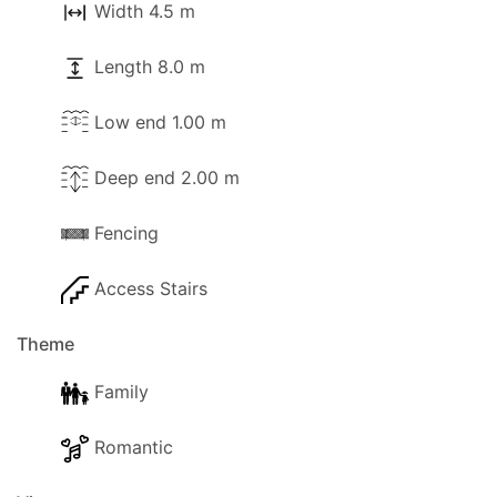
ειδοποιηθεί.
Width 4.5 m
Αποστάσεις και σημεία ενδιαφέροντος:
Length 8.0 m
- Θάλασσα, 950μ.
- Αεροδρόμιο, 35χλμ.
Low end 1.00 m
- Καταστήματα, 950μ.
Deep end 2.00 m
- Μπαρ, 650μ.
- Πλοίο, 28χλμ.
Fencing
- Γκολφ, 28χλμ.
- Πλησιέστερη παραλία, 950μ (Κερασιά).
Access Stairs
- Πλησιέστερο εστιατόριο, 950μ.
- Πλησιέστερο σούπερ μάρκετ, 950μ.
Theme
- Πλησιέστερο μίνι μάρκετ, 950μ.
- ΑΤΜ, 100μ.
Family
- Τράπεζα, 15χλμ (Αχαράβη).
Romantic
- Θαλάσσιο πάρκο,
- Μαρίνα, 32χλμ.