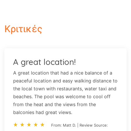
Κριτικές
A great location!
A great location that had a nice balance of a
peaceful location and easy walking distance to
the local town with restaurants, water taxi and
beaches. The pool was welcome to cool off
from the heat and the views from the
balconies had great views.
star_rate
star_rate
star_rate
star_rate
star_rate
star_rate
star_rate
star_rate
star_rate
star_rate
From: Matt D. | Review Source: