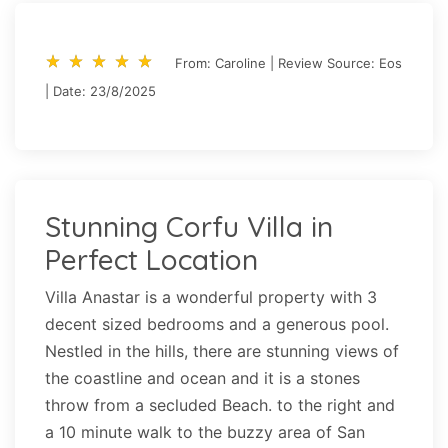
star_rate
star_rate
star_rate
star_rate
star_rate
star_rate
star_rate
star_rate
star_rate
star_rate
From: Caroline | Review Source: Eos
| Date: 23/8/2025
Stunning Corfu Villa in
Perfect Location
Villa Anastar is a wonderful property with 3
decent sized bedrooms and a generous pool.
Nestled in the hills, there are stunning views of
the coastline and ocean and it is a stones
throw from a secluded Beach. to the right and
a 10 minute walk to the buzzy area of San