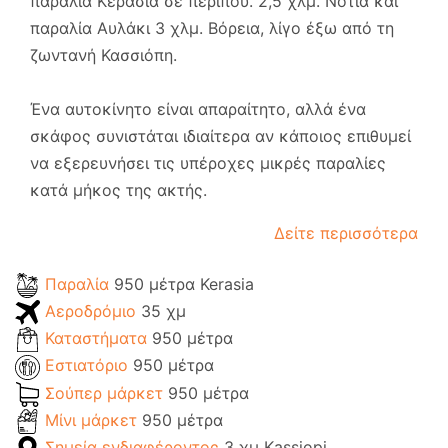
παραλία Κερασιά σε περίπου. 2,5 χλμ. Νότια και
παραλία Αυλάκι 3 χλμ. Βόρεια, λίγο έξω από τη
ζωντανή Κασσιόπη.
Ένα αυτοκίνητο είναι απαραίτητο, αλλά ένα
σκάφος συνιστάται ιδιαίτερα αν κάποιος επιθυμεί
να εξερευνήσει τις υπέροχες μικρές παραλίες
κατά μήκος της ακτής.
Δείτε περισσότερα
Παραλία
950 μέτρα Kerasia
Αεροδρόμιο
35 χμ
Καταστήματα
950 μέτρα
Εστιατόριο
950 μέτρα
Σούπερ μάρκετ
950 μέτρα
Μίνι μάρκετ
950 μέτρα
Σημεία ενδιαφέροντος
3 χμ Kassiopi