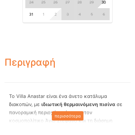
24
25
26
27
28
29
30
31
1
2
3
4
5
6
Περιγραφή
Το Villa Anastar είναι ένα άνετο κατάλυμα
διακοπών,
με
ιδιωτική θερμαινόμενη πισίνα
σε
πανοραμική περιοχή, ανάμεσα στον
περισσότερα
κοσμοπολίτικο Άγιο Στέφανο και τη διάσημη
παραλία της Κερασιάς. Ό
μορφοι κήποι