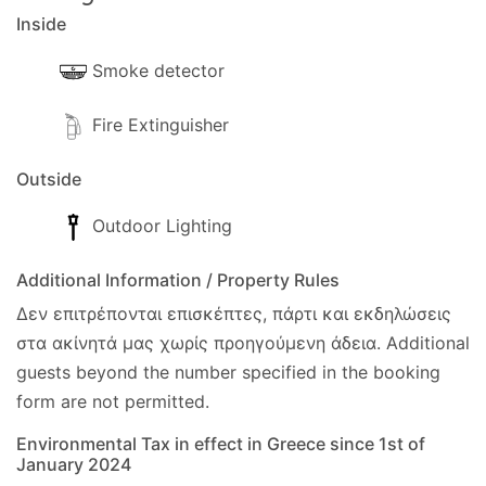
Inside
Πετσέτες:
Δύο φορές την εβδομάδα,
συμπεριλαμβανομένης της άφιξής σας.
Smoke detector
Ενοικίαση αυτοκινήτου:
Αυτό δεν είναι
απαραίτητο.
Fire Extinguisher
Πολιτική check-in/check-out
Outside
- Το επίσημο check-in είναι στις 16:00.
Outdoor Lighting
- Το check-in αποσκευών πραγματοποιείται στις
13:00.
Additional Information / Property Rules
- Το επίσημο check-out είναι στις 10:00.
Δεν επιτρέπονται επισκέπτες, πάρτι και εκδηλώσεις
Μπορούμε να είμαστε ευέλικτοι με την ώρα του
στα ακίνητά μας χωρίς προηγούμενη άδεια.
Additional
check-in και του check-out κατόπιν αιτήματος. Η
guests beyond the number specified in the booking
καθαρίστρια μπορεί να βρίσκεται στο κατάλυμα
form are not permitted.
ακόμη και μετά την επίσημη ώρα του check-in. Η
καθαρίστρια θα παραμείνει μέχρι να ολοκληρωθεί
Environmental Tax in effect in Greece since 1st of
January 2024
ο καθαρισμός του ακινήτου.