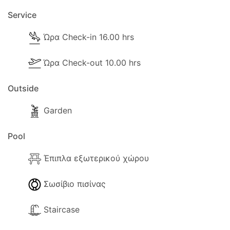
Εξωτερικά
Service
Οι ακόλουθες εξωτερικές εγκαταστάσεις είναι
διαθέσιμες για χρήση:
Ώρα Check-in 16.00 hrs
- Περίπτερο.
Ώρα Check-out 10.00 hrs
- Μπάρμπεκιου.
- Διαθέσιμος χώρος στάθμευσης (Ιδιωτικός).
Outside
- Κήπος
- Δέντρα και κηπουρός που θα επισκέπτεται ανά
Garden
διαστήματα.
- Ταράτσα.
Pool
- Σκιερή βεράντα.
Έπιπλα εξωτερικού χώρου
- Μπαλκόνι.
- Ξαπλώστρες.
Σωσίβιο πισίνας
- Ομπρέλα.
- Σε περίπτωση έλλειψης νερού, ο ιδιοκτήτης
Staircase
διατηρεί μια επιπλέον δεξαμενή για αλλαγή μόλις