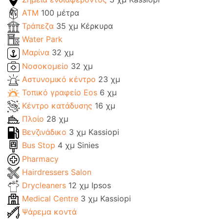
ΑΤΜ
100 μέτρα
Τράπεζα
35 χμ Κέρκυρα
Water Park
Μαρίνα
32 χμ
Νοσοκομείο
32 χμ
Αστυνομικό κέντρο
23 χμ
Τοπικό γραφείο Eos
6 χμ
Κέντρο κατάδυσης
16 χμ
Πλοίο
28 χμ
Βενζινάδικο
3 χμ Kassiopi
Bus Stop
4 χμ Sinies
Pharmacy
Hairdressers Salon
Drycleaners
12 χμ Ipsos
Medical Centre
3 χμ Kassiopi
Ψάρεμα κοντά