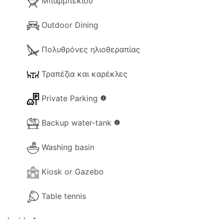
Μπάρμπεκιου
- Αναπαυτικοί καναπέδες στο σαλόνι.
- Τηλεόραση.
Outdoor Dining
- Συσκευή DVD.
Πολυθρόνες ηλιοθεραπίας
- Μουσικό σύστημα.
- Στεγνωτήρας μαλλιών.
Τραπέζια και καρέκλες
- Υλικά καθαρισμού.
- Διαθέσιμα μικρά παιχνίδια.
Private Parking
info
- Πινγκ πονγκ.
- Βιβλία.
Backup water-tank
info
- Θέρμανση (χρήση κλιματισμού).
Washing basin
Εγκαταστάσεις κουζίνας και τραπεζαρίας
- Τραπεζαρία
Kiosk or Gazebo
- Χώρος Κουζίνας
- Ξεχωριστό Diner
Table tennis
- Καφετιέρα (Καφές φίλτρου)