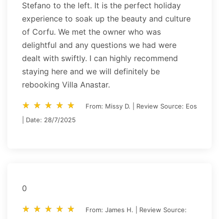
Stefano to the left. It is the perfect holiday
experience to soak up the beauty and culture
of Corfu. We met the owner who was
delightful and any questions we had were
dealt with swiftly. I can highly recommend
staying here and we will definitely be
rebooking Villa Anastar.
star_rate
star_rate
star_rate
star_rate
star_rate
star_rate
star_rate
star_rate
star_rate
star_rate
From: Missy D. | Review Source: Eos
| Date: 28/7/2025
0
star_rate
star_rate
star_rate
star_rate
star_rate
star_rate
star_rate
star_rate
star_rate
star_rate
From: James H. | Review Source: