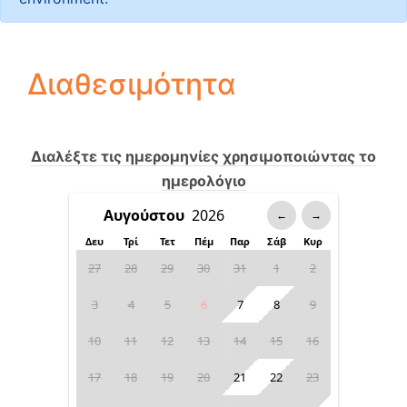
Διαθεσιμότητα
Διαλέξτε τις ημερομηνίες χρησιμοποιώντας το
ημερολόγιο
←
→
Δευ
Τρί
Τετ
Πέμ
Παρ
Σάβ
Κυρ
27
28
29
30
31
1
2
3
4
5
6
7
8
9
10
11
12
13
14
15
16
17
18
19
20
21
22
23