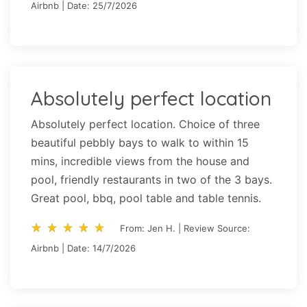
Airbnb | Date: 25/7/2026
Absolutely perfect location
Absolutely perfect location. Choice of three
beautiful pebbly bays to walk to within 15
mins, incredible views from the house and
pool, friendly restaurants in two of the 3 bays.
Great pool, bbq, pool table and table tennis.
star_rate
star_rate
star_rate
star_rate
star_rate
star_rate
star_rate
star_rate
star_rate
star_rate
From: Jen H. | Review Source:
Airbnb | Date: 14/7/2026