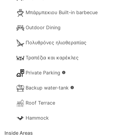
Μπάρμπεκιου Built-in barbecue
Η Villa Arbanassi προσφέρει τον τέλειο
συνδυασμό άνεσης, ευκολίας και ομορφιάς της
Outdoor Dining
ακτής. Δεν είναι περίεργο που οι επισκέπτες
επιστρέφουν χρόνο με το χρόνο για να
Πολυθρόνες ηλιοθεραπίας
απολαύσουν αυτό το αξέχαστο κομμάτι
παραδείσου.
Τραπέζια και καρέκλες
Private Parking
info
Backup water-tank
info
Roof Terrace
Hammock
Inside Areas