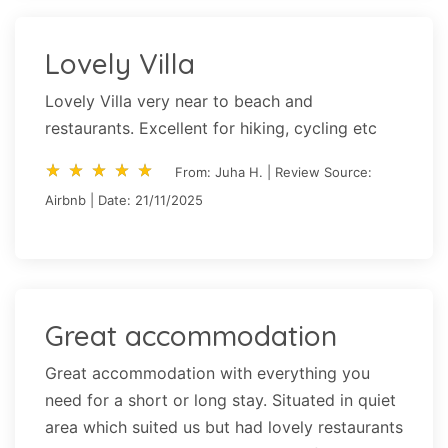
Lovely Villa
Lovely Villa very near to beach and
restaurants. Excellent for hiking, cycling etc
star_rate
star_rate
star_rate
star_rate
star_rate
star_rate
star_rate
star_rate
star_rate
star_rate
From: Juha H. | Review Source:
Airbnb | Date: 21/11/2025
Great accommodation
Great accommodation with everything you
need for a short or long stay. Situated in quiet
area which suited us but had lovely restaurants