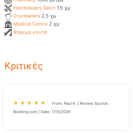
Hairdressers Salon
1,5 χμ
Drycleaners
2,5 χμ
Medical Centre
2 χμ
Ψάρεμα κοντά
Κριτικές
star_rate
star_rate
star_rate
star_rate
star_rate
star_rate
star_rate
star_rate
star_rate
star_rate
From: Paul K. | Review Source:
Booking.com | Date: 17/5/2026