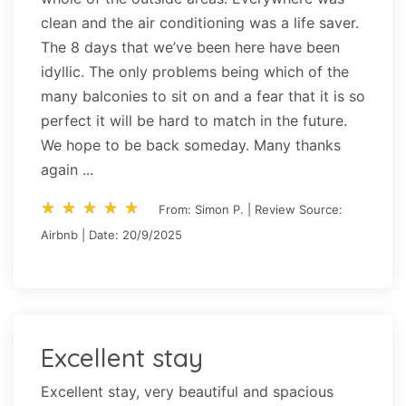
clean and the air conditioning was a life saver.
The 8 days that we’ve been here have been
idyllic. The only problems being which of the
many balconies to sit on and a fear that it is so
perfect it will be hard to match in the future.
We hope to be back someday. Many thanks
again ...
star_rate
star_rate
star_rate
star_rate
star_rate
star_rate
star_rate
star_rate
star_rate
star_rate
From: Simon P. | Review Source:
Airbnb | Date: 20/9/2025
Excellent stay
Excellent stay, very beautiful and spacious