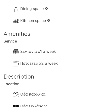
Dining space
info
Kitchen space
info
Amenities
Service
Σεντόνια x1 a week
Πετσέτες x2 a week
Description
Location
Θέα παραλίας
Θέα Θαλάσσης