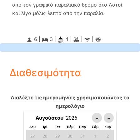
από τον γραφικό παραλιακό δρόμο στο Λατσί
και λίγα μόλις λεπτά από την παραλία.
6 |
3
|
4 |
|
|
person
local_hotel
pool
wifi
ac_unitif
Διαθεσιμότητα
Διαλέξτε τις ημερομηνίες χρησιμοποιώντας το
ημερολόγιο
←
→
Δευ
Τρί
Τετ
Πέμ
Παρ
Σάβ
Κυρ
27
28
29
30
31
1
2