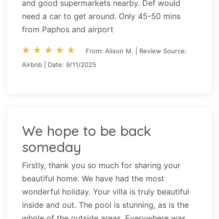
and good supermarkets nearby. Def would
need a car to get around. Only 45-50 mins
from Paphos and airport
star_rate
star_rate
star_rate
star_rate
star_rate
star_rate
star_rate
star_rate
star_rate
star_rate
From: Alison M. | Review Source:
Airbnb | Date: 9/11/2025
We hope to be back
someday
Firstly, thank you so much for sharing your
beautiful home. We have had the most
wonderful holiday. Your villa is truly beautiful
inside and out. The pool is stunning, as is the
whole of the outside areas. Everywhere was