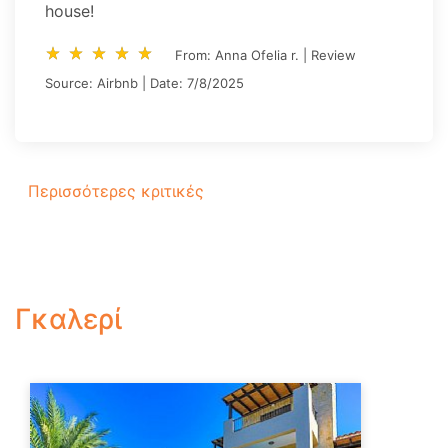
house!
star_rate
star_rate
star_rate
star_rate
star_rate
star_rate
star_rate
star_rate
star_rate
star_rate
From: Anna Ofelia r. | Review
Source: Airbnb | Date: 7/8/2025
Περισσότερες κριτικές
Γκαλερί