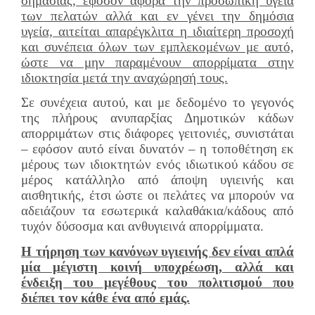
σημασίας, εφόσον αφορά την προσωπική υγεία
των πελατών αλλά και εν γένει την δημόσια
υγεία, αιτείται απαρέγκλιτα η ιδιαίτερη προσοχή
και συνέπεια όλων των εμπλεκομένων με αυτό,
ώστε να μην παραμένουν απορρίματα στην
ιδιοκτησία μετά την αναχώρησή τους.
Σε συνέχεια αυτού, και με δεδομένο το γεγονός
της πλήρους ανυπαρξίας Δημοτικών κάδων
απορριμάτων στις διάφορες γειτονιές, συνιστάται
– εφόσον αυτό είναι δυνατόν – η τοποθέτηση εκ
μέρους των ιδιοκτητών ενός ιδιωτικού κάδου σε
μέρος κατάλληλο από άποψη υγιεινής και
αισθητικής, έτσι ώστε οι πελάτες να μπορούν να
αδειάζουν τα εσωτερικά καλαθάκια/κάδους από
τυχόν δύσοσμα και ανθυγιεινά απορρίμματα.
Η τήρηση των κανόνων υγιεινής δεν είναι απλά
μία μέγιστη κοινή υποχρέωση, αλλά και
ένδειξη του μεγέθους του πολιτισμού που
διέπει τον κάθε ένα από εμάς.