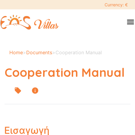
Currency: €
menu
Home
>
Documents
>
Cooperation Manual
Cooperation Manual
local_offer
info
Εισαγωγή