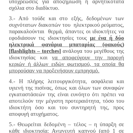
υποχρεώσεις για αποζημίωση ή αρνητικότατα
σχόλια στο διαδίκτυο.
3.- Από τούδε και στο εξής, δεδομένων των
συχνότατων διακοπών του ηλεκτρικού ρεύματος,
παρακαλούνται θερμά, άπαντες οι ιδιοκτήτες να
εφοδιάσουν τις ιδιοκτησίες τους
με ένα ή δύο
ηλεκτρικά φανάρια μπαταρίας (φακούς)
[
flashlights
–
torches
]
ανάλογα του μεγέθους της
ιδιοκτησίας και
να αποφεύγουν την παροχή
κεριών ή άλλων ειδών φωτισμού, τα οποία θα
μπορούσαν να προξενήσουν εμπρησμό.
4.- Η πλήρης λειτουργικότητα, ασφάλεια και
υγιενή της πισίνας, όπως και όλων των συναφών
εγκαταστάσεών της είναι ευνόητο ότι πρέπει να
αποτελούν την μέγιστη προτεραιότητα, τόσο του
ιδιοκτήτη όσο και του συντηρητή της, προς
αποφυγή ατυχήματος.
5.- Θεωρείται δεδομένη – τέλος – η ύπαρξη σε
κάθε ιδιοκτησία: Ανιχνευτή καπνού (από 1 σε