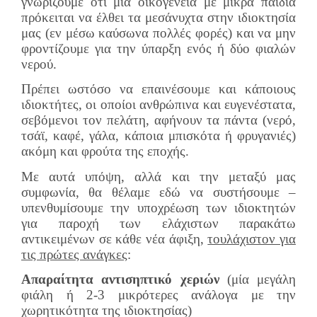
γνωρίζουμε ότι μια οικογένεια με μικρά παιδιά
πρόκειται να έλθει τα μεσάνυχτα στην ιδιοκτησία
μας (εν μέσω καύσωνα πολλές φορές) και να μην
φροντίζουμε για την ύπαρξη ενός ή δύο φιαλών
νερού.
Πρέπει ωστόσο να επαινέσουμε και κάποιους
ιδιοκτήτες, οι οποίοι ανθρώπινα και ευγενέστατα,
σεβόμενοι τον πελάτη, αφήνουν τα πάντα (νερό,
τσάϊ, καφέ, γάλα, κάποια μπισκότα ή φρυγανιές)
ακόμη και φρούτα της εποχής.
Με αυτά υπόψη, αλλά και την μεταξύ μας
συμφωνία, θα θέλαμε εδώ να συστήσουμε –
υπενθυμίσουμε την υποχρέωση των ιδιοκτητών
για παροχή των ελάχιστων παρακάτω
αντικειμένων σε κάθε νέα άφιξη,
τουλάχιστον για
τις πρώτες ανάγκες
:
Απαραίτητα αντισηπτικό χεριών
(μία μεγάλη
φιάλη ή 2-3 μικρότερες ανάλογα με την
χωρητικότητα της ιδιοκτησίας)