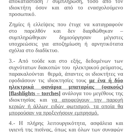
αποκατάσταση / συμπλήρωση, τόσο από τον
ιδιοκτήτη όσον και από το ενασχολούμενο
προσωπικό.
Ζημίες ή ελλείψεις που έτυχε να καταγραφούν
στο παρελθόν και δεν διαρθώθηκαν –
συμπληρώθηκαν δημιούργησαν μέγιστες
υποχρεώσεις για αποζημίωση ή αρνητικότατα
σχόλια στο διαδίκτυο.
3.- Από τούδε και στο εξής, δεδομένων των
συχνότατων διακοπών του ηλεκτρικού ρεύματος,
παρακαλούνται θερμά, άπαντες οι ιδιοκτήτες να
εφοδιάσουν τις ιδιοκτησίες τους
με ένα ή δύο
ηλεκτρικά φανάρια μπαταρίας (φακούς)
[
flashlights
–
torches
]
ανάλογα του μεγέθους της
ιδιοκτησίας και
να αποφεύγουν την παροχή
κεριών ή άλλων ειδών φωτισμού, τα οποία θα
μπορούσαν να προξενήσουν εμπρησμό.
4.- Η πλήρης λειτουργικότητα, ασφάλεια και
υγιενή της πισίνας, όπως και όλων των συναφών