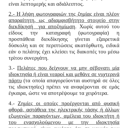
είναι λεπτομερής και αδιάλειπτος.
2.- Η λήψη φωτογραφιών της ζημίας είναι πλέον
απαραίτητη, ως αδιαμφισβήτητο στοιχείο στην
διεκδίκησή για αποζημίωση
. Χωρίς αυτού του
είδους την καταγραφή (φωτογραφία) η
προσπάθεια διεκδίκησης γίνεται εξαιρετικά
δύσκολη και σε περιπτώσεις ακατόρθωτη, ειδικά
εάν ο πελάτης έχει κλείσει τις διακοπές του μέσω
τρίτου συνεργάτη.
3.-
Πελάτες που δείχνουν να μην σέβονατι μία
ιδιοκτησία ή είναι νεαροί και μεθάνε σε νυχτερινά
πάρτυ
(τα οποία απαγορεύονται αυστηρά σε όλες
τις ιδιοκτησίες) πρέπει να αναφέρονται σε εμάς
έγκαιρα, ώστε να αποτρέψουμε τα χειρότερα.
4.-
Ζημίες οι οποίες προέρχονται από φυσική
φθορά, αστάθεια της ηλεκτρικής τάσης ή άλλων
εξωγενών παραγόντων, αμέλεια του ιδιοκτήτη ή
του ενασχολούμενου με την ιδιοκτησία