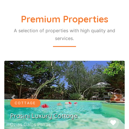
Premium Properties
A selection of properties with high quality and
services.
Previous
Next
COTTAGE
Prasini Luxury Cottage
favorite
Ozias Gaios Paxos