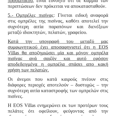
προσωπικού
, είναι ευνόητο ότι σε καμμία των
περιπτώσεων δεν πρόκειται να αποκατασταθούν.
5.- Ομπρέλες πισίνα
ς: Γίνεται ειδική αναφορά
στις ομπρέλες της πισίνας, καθότι αποτελεί την
συχνότερη αιτία παραπόνων και διενέξεων
μεταξύ ιδιοκτητών, πελατών, γραφείου.
Κατά την υπογραφή του μεταξύ μας
συμφωνητικού έχει αποσαφηνιστεί ότι η EOS
Villas θα αποζημιώσει μία και μόνον ομπρέλα
πισίνας ανά σαιζόν και αυτό εφόσον
αποδεδειγμένα η ομπρέλα σπάσει απο κακή
χρήση των πελατών.
Οι άνεμοι που κατά καιρούς πνέουν στις
διάφορες περιοχές αποτελούν – δυστυχώς – την
συχνότερη αιτία καταστροφής των ομπρελών στις
πισίνες.
Η EOS Villas ενημερώνει εκ των προτέρων τους
πελάτες ότι οφείλουν, φεύγοντας από την