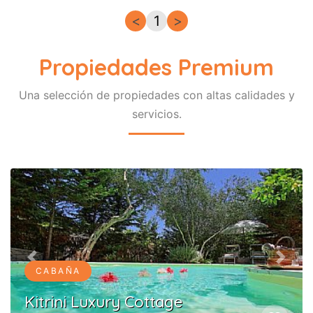
<
1
>
Propiedades Premium
Una selección de propiedades con altas calidades y
servicios.
Previous
Next
CABAÑA
Kitrini Luxury Cottage