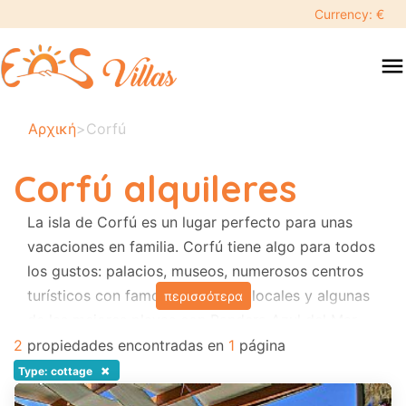
keyboard_backspace
Currency: €
swipe
menu
to
close
Tus
Αρχική
>
Corfú
fechas
seleccionadas:
Corfú alquileres
×
La isla de Corfú es un lugar perfecto para unas
vacaciones en familia. Corfú tiene algo para todos
Buscar
search
los gustos: palacios, museos, numerosos centros
turísticos con famosas tabernas locales y algunas
περισσότερα
Destino
de las mejores playas con Bandera Azul del Mar
Jónico. Hay actividades marítimas organizadas y
2
propiedades encontradas en
1
página
parques acuáticos. Hay fiestas locales todas las
×
Type: cottage
Adultos
semanas. Visitar la ciudad de Corfú garantiza una