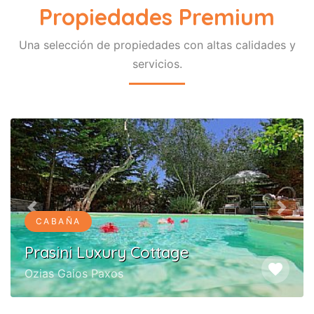
Propiedades Premium
Una selección de propiedades con altas calidades y
servicios.
Previous
Next
CABAÑA
Prasini Luxury Cottage
favorite
Ozias Gaios Paxos