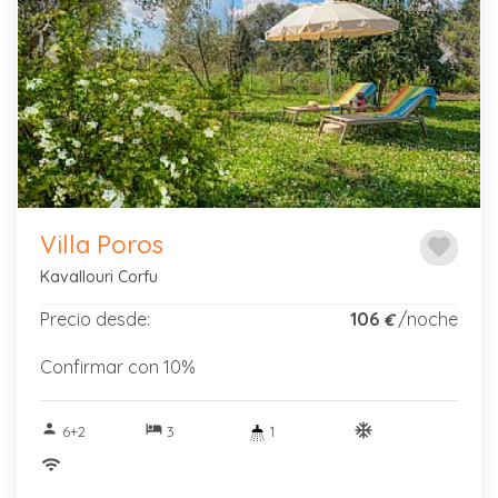
Previous
Next
Villa Poros
favorite
Kavallouri Corfu
Precio desde:
106
/noche
€
Confirmar con 10%
person
hotel
ac_unitif
6+2
3
1
wifi