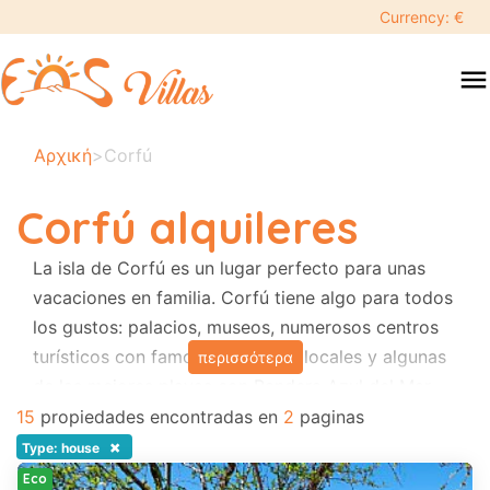
keyboard_backspace
Currency: €
swipe
menu
to
close
Tus
Αρχική
>
Corfú
fechas
seleccionadas:
Corfú alquileres
×
La isla de Corfú es un lugar perfecto para unas
vacaciones en familia. Corfú tiene algo para todos
Buscar
search
los gustos: palacios, museos, numerosos centros
turísticos con famosas tabernas locales y algunas
περισσότερα
Destino
de las mejores playas con Bandera Azul del Mar
Jónico. Hay actividades marítimas organizadas y
15
propiedades encontradas en
2
paginas
parques acuáticos. Hay fiestas locales todas las
×
Type: house
Adultos
semanas. Visitar la ciudad de Corfú garantiza una
Eco