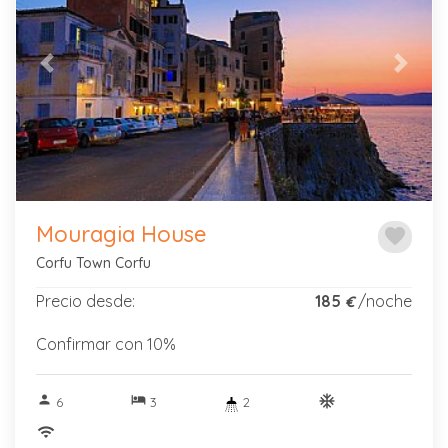
Previous
Next
Mouragia House
favorite
Corfu Town Corfu
Precio desde:
185
/noche
€
Confirmar con 10%
person
hotel
ac_unitif
6
3
2
wifi