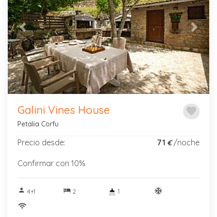
Previous
Next
Galini Vines House
favorite
Petalia Corfu
Precio desde:
71
/noche
€
Confirmar con 10%
person
hotel
ac_unitif
4+1
2
1
wifi