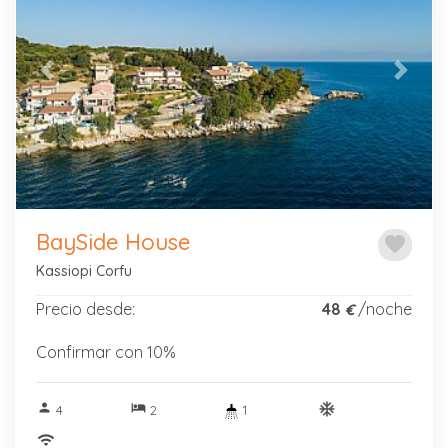
Previous
Next
BaySide House
favorite
Kassiopi Corfu
Precio desde:
48
/noche
€
Confirmar con 10%
person
hotel
ac_unitif
4
2
1
wifi