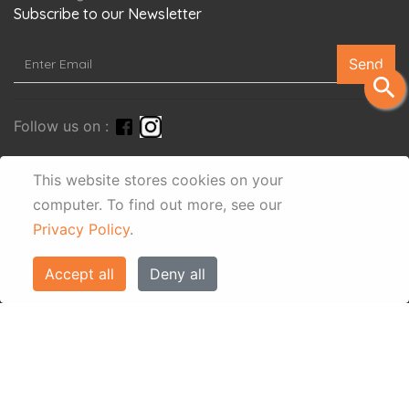
Subscribe to our Newsletter
Send
search
Follow us on :
This website stores cookies on your
computer.
To find out more, see our
Privacy Policy
.
Accept all
Deny all
© Eos Villas Corfu 2026. All rights reserved