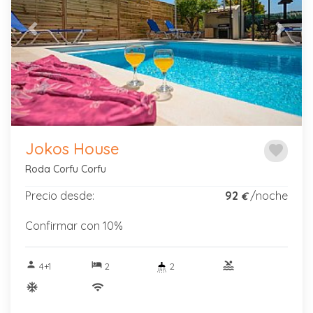
Previous
Next
Jokos House
favorite
Roda Corfu Corfu
Precio desde:
92
/noche
€
Confirmar con 10%
person
hotel
pool
4+1
2
2
ac_unitif
wifi