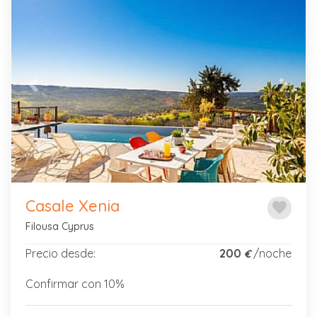
Previous
Next
Casale Xenia
favorite
Filousa Cyprus
Precio desde:
200
/noche
€
Confirmar con 10%