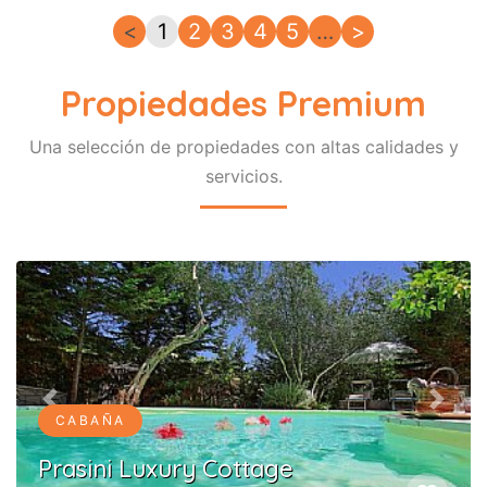
<
1
2
3
4
5
…
>
Propiedades Premium
Una selección de propiedades con altas calidades y
servicios.
Previous
Next
CABAÑA
Prasini Luxury Cottage