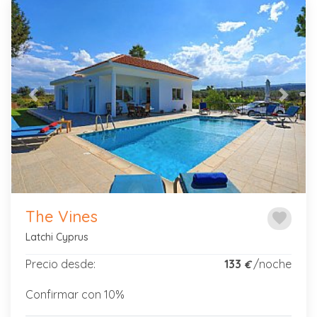
Previous
Next
The Vines
favorite
Latchi Cyprus
Precio desde:
133
/noche
€
Confirmar con 10%