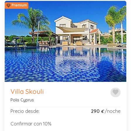
Premium
Previous
Next
Villa Skouli
favorite
Polis Cyprus
Precio desde:
290
/noche
€
Confirmar con 10%