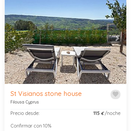
dormitorio de forma gratuita.
Niños
Previous
Next
Bebés
Tipo de
propiedad
St Visianos stone house
favorite
Rango
de
Filousa Cyprus
precios
Precio desde:
115
/noche
€
Confirmar con 10%