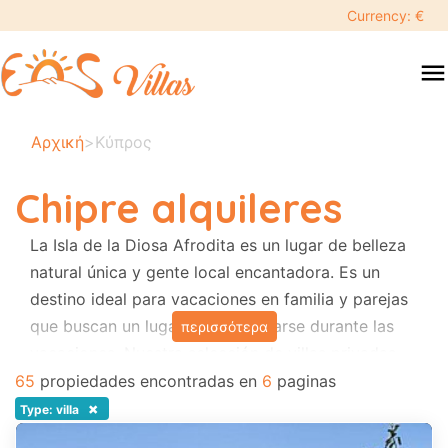
keyboard_backspace
Currency: €
swipe
menu
to
close
Tus
Αρχική
>
Κύπρος
fechas
seleccionadas:
Chipre alquileres
×
La Isla de la Diosa Afrodita es un lugar de belleza
natural única y gente local encantadora. Es un
Buscar
search
destino ideal para vacaciones en familia y parejas
que buscan un lugar donde relajarse durante las
περισσότερα
Destino
vacaciones. Nuestra selección de villas privadas
con piscina están ubicadas en zonas rurales, cerca
65
propiedades encontradas en
6
paginas
de la playa, restaurantes y tabernas locales. La
×
Type: villa
Adultos
mayoría de ellos ofrecen aire acondicionado en el