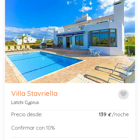
Previous
Next
Villa Stavriella
favorite
Latchi Cyprus
Precio desde:
139
/noche
€
Confirmar con 10%