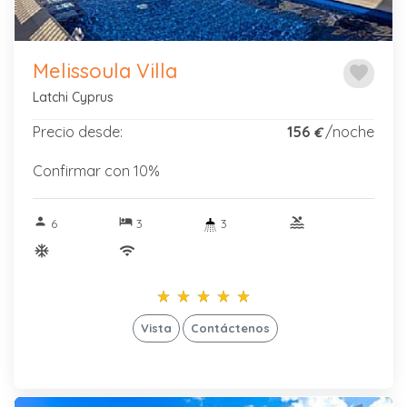
Melissoula Villa
favorite
Latchi Cyprus
Precio desde:
156
/noche
€
Confirmar con 10%
person
hotel
pool
6
3
3
ac_unitif
wifi
star_rate
star_rate
star_rate
star_rate
star_rate
star_rate
star_rate
star_rate
star_rate
star_rate
Vista
Contáctenos