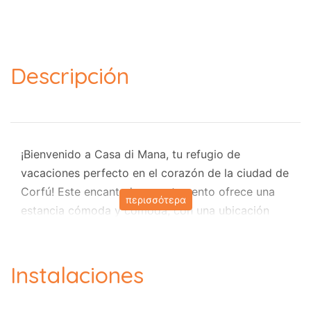
Descripción
¡Bienvenido a Casa di Mana, tu refugio de
vacaciones perfecto en el corazón de la ciudad de
Corfú! Este encantador apartamento ofrece una
περισσότερα
estancia cómoda y cómoda, con una ubicación
ideal a pocos pasos de Liston Square y Palance,
tabernas locales y una pintoresca playa. Además,
le alegrará saber que está a solo 4 minutos en
Instalaciones
coche del aeropuerto de Corfú Kapodistrias, lo
que hace que su llegada y salida sean muy