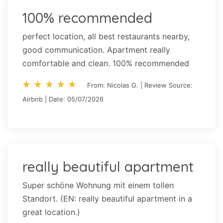
100% recommended
perfect location, all best restaurants nearby,
good communication. Apartment really
comfortable and clean. 100% recommended
star_rate
star_rate
star_rate
star_rate
star_rate
star_rate
star_rate
star_rate
star_rate
star_rate
From: Nicolas G. | Review Source:
Airbnb | Date: 05/07/2026
really beautiful apartment
Super schöne Wohnung mit einem tollen
Standort. (EN: really beautiful apartment in a
great location.)