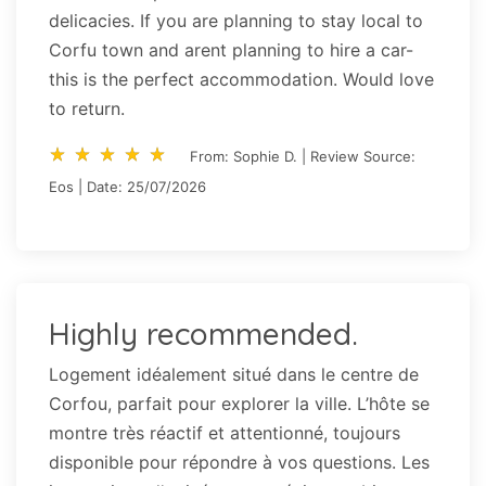
delicacies. If you are planning to stay local to
Corfu town and arent planning to hire a car-
this is the perfect accommodation. Would love
to return.
star_rate
star_rate
star_rate
star_rate
star_rate
star_rate
star_rate
star_rate
star_rate
star_rate
From: Sophie D. | Review Source:
Eos | Date: 25/07/2026
Highly recommended.
Logement idéalement situé dans le centre de
Corfou, parfait pour explorer la ville. L’hôte se
montre très réactif et attentionné, toujours
disponible pour répondre à vos questions. Les