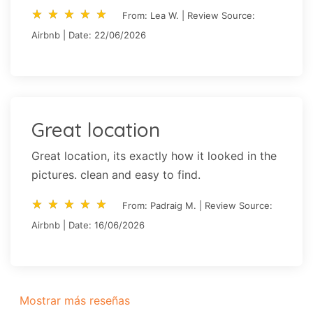
star_rate
star_rate
star_rate
star_rate
star_rate
star_rate
star_rate
star_rate
star_rate
star_rate
From: Lea W. | Review Source:
Airbnb | Date: 22/06/2026
Great location
Great location, its exactly how it looked in the
pictures. clean and easy to find.
star_rate
star_rate
star_rate
star_rate
star_rate
star_rate
star_rate
star_rate
star_rate
star_rate
From: Padraig M. | Review Source:
Airbnb | Date: 16/06/2026
Mostrar más reseñas