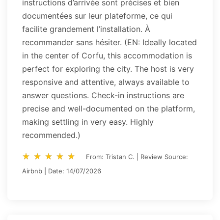
instructions d’arrivée sont précises et bien
documentées sur leur plateforme, ce qui
facilite grandement l’installation. À
recommander sans hésiter. (EN: Ideally located
in the center of Corfu, this accommodation is
perfect for exploring the city. The host is very
responsive and attentive, always available to
answer questions. Check-in instructions are
precise and well-documented on the platform,
making settling in very easy. Highly
recommended.)
star_rate
star_rate
star_rate
star_rate
star_rate
star_rate
star_rate
star_rate
star_rate
star_rate
From: Tristan C. | Review Source:
Airbnb | Date: 14/07/2026