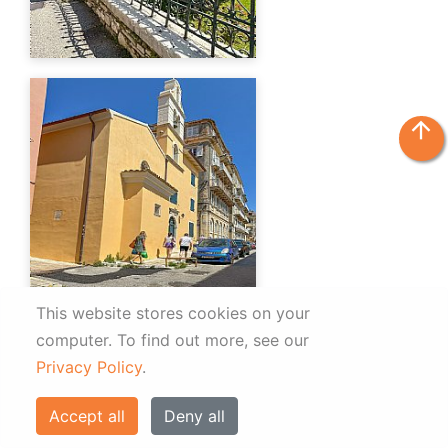
arrow_upward
This website stores cookies on your
computer.
To find out more, see our
Privacy Policy
.
Accept all
Deny all