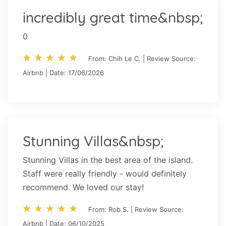
incredibly great time&nbsp;
0
star_rate
star_rate
star_rate
star_rate
star_rate
star_rate
star_rate
star_rate
star_rate
star_rate
From: Chih Le C. | Review Source:
Airbnb | Date: 17/06/2026
Stunning Villas&nbsp;
Stunning Villas in the best area of the island.
Staff were really friendly - would definitely
recommend. We loved our stay!
star_rate
star_rate
star_rate
star_rate
star_rate
star_rate
star_rate
star_rate
star_rate
star_rate
From: Rob S. | Review Source:
Airbnb | Date: 06/10/2025