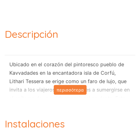
Descripción
Ubicado en el corazón del pintoresco pueblo de
Kavvadades en la encantadora isla de Corfú,
Lithari Tessera se erige como un faro de lujo, que
invita a los viajeros más exigentes a sumergirse en
περισσότερα
el epítome de una vida vacacional opulenta. Esta
villa de un solo nivel, estratégicamente ubicada
cerca de las tabernas locales y de las aguas azules
Instalaciones
del mar, promete una estadía inolvidable en este
cautivador paraíso griego, convenientemente