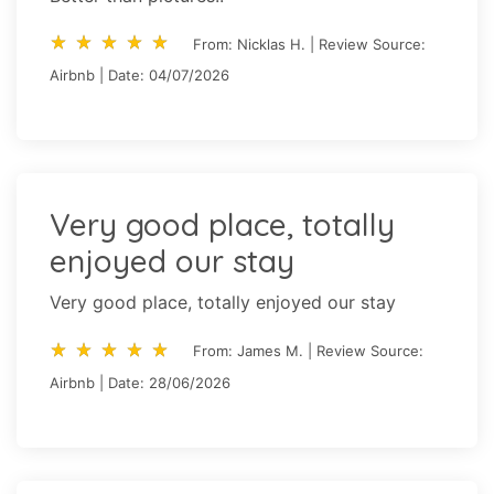
star_rate
star_rate
star_rate
star_rate
star_rate
star_rate
star_rate
star_rate
star_rate
star_rate
From: Nicklas H. | Review Source:
Airbnb | Date: 04/07/2026
Very good place, totally
enjoyed our stay
Very good place, totally enjoyed our stay
star_rate
star_rate
star_rate
star_rate
star_rate
star_rate
star_rate
star_rate
star_rate
star_rate
From: James M. | Review Source:
Airbnb | Date: 28/06/2026