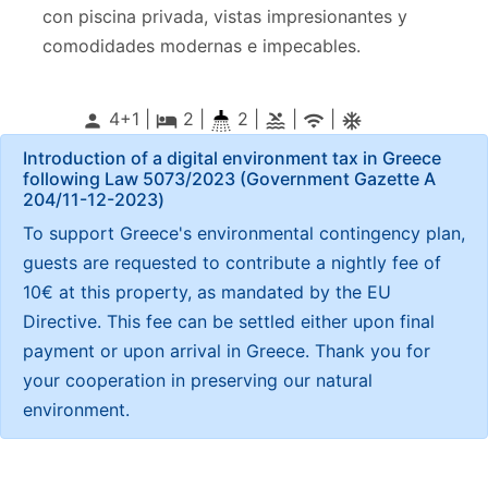
con piscina privada, vistas impresionantes y
comodidades modernas e impecables.
4+1 |
2
|
2 |
|
|
person
local_hotel
pool
wifi
ac_unitif
Introduction of a digital environment tax in Greece
following Law 5073/2023 (Government Gazette Α
204/11-12-2023)
To support Greece's environmental contingency plan,
guests are requested to contribute a nightly fee of
10€ at this property, as mandated by the EU
Directive. This fee can be settled either upon final
payment or upon arrival in Greece. Thank you for
your cooperation in preserving our natural
environment.