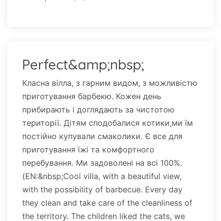
Perfect&amp;nbsp;
Класна вілла, з гарним видом, з можливістю
приготування барбекю. Кожен день
прибирають і доглядають за чистотою
території. Дітям сподобалися котики,ми їм
постійно купували смаколики. Є все для
приготування їжі та комфортного
перебування. Ми задоволені на всі 100%.
(EN:&nbsp;Cool villa, with a beautiful view,
with the possibility of barbecue. Every day
they clean and take care of the cleanliness of
the territory. The children liked the cats, we