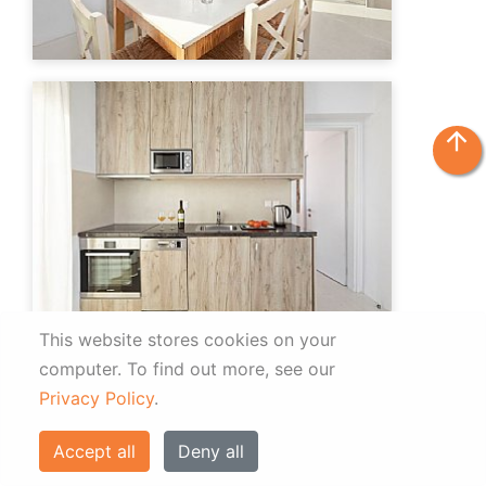
arrow_upward
This website stores cookies on your
computer.
To find out more, see our
Privacy Policy
.
Accept all
Deny all