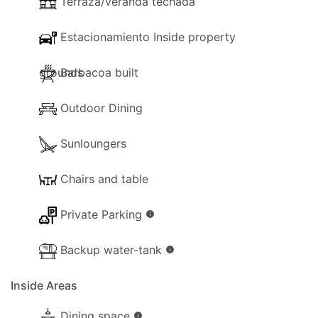
Terraza/veranda techada
Estacionamiento Inside property
grounds
Barbacoa built
Outdoor Dining
Sunloungers
Chairs and table
Private Parking
info
Backup water-tank
info
Inside Areas
Dining space
info