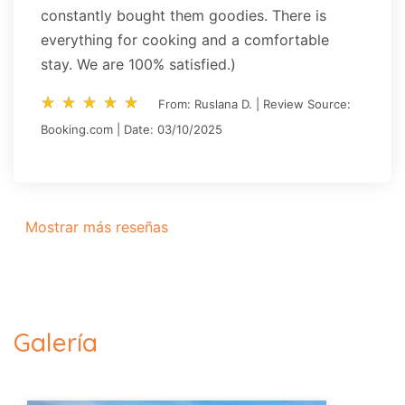
constantly bought them goodies. There is
everything for cooking and a comfortable
stay. We are 100% satisfied.)
star_rate
star_rate
star_rate
star_rate
star_rate
star_rate
star_rate
star_rate
star_rate
star_rate
From: Ruslana D. | Review Source:
Booking.com | Date: 03/10/2025
Mostrar más reseñas
Galería