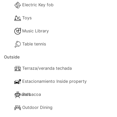
Electric Key fob
Las siguientes instalaciones están disponibles en la
propiedad para su uso:
Toys
- Internet Wi-Fi.
Music Library
- Salón con aire acondicionado.
Table tennis
- Lavavajillas.
Outside
- Lavadora.
Terraza/veranda techada
- Cómodos sofás de salón.
- TELEVISOR.
Estacionamiento Inside property
- Reproductor de DVD.
grounds
Barbacoa
- Sistema de música.
Outdoor Dining
- Secador de pelo.