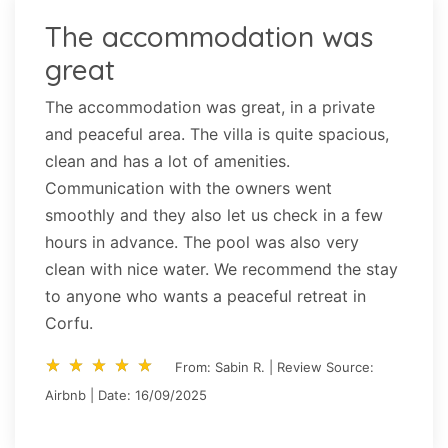
The accommodation was
great
The accommodation was great, in a private
and peaceful area. The villa is quite spacious,
clean and has a lot of amenities.
Communication with the owners went
smoothly and they also let us check in a few
hours in advance. The pool was also very
clean with nice water. We recommend the stay
to anyone who wants a peaceful retreat in
Corfu.
star_rate
star_rate
star_rate
star_rate
star_rate
star_rate
star_rate
star_rate
star_rate
star_rate
From: Sabin R. | Review Source:
Airbnb | Date: 16/09/2025