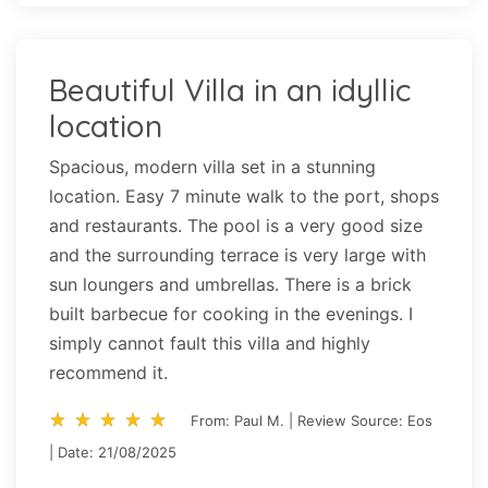
Beautiful Villa in an idyllic
location
Spacious, modern villa set in a stunning
location. Easy 7 minute walk to the port, shops
and restaurants. The pool is a very good size
and the surrounding terrace is very large with
sun loungers and umbrellas. There is a brick
built barbecue for cooking in the evenings. I
simply cannot fault this villa and highly
recommend it.
star_rate
star_rate
star_rate
star_rate
star_rate
star_rate
star_rate
star_rate
star_rate
star_rate
From: Paul M. | Review Source: Eos
| Date: 21/08/2025