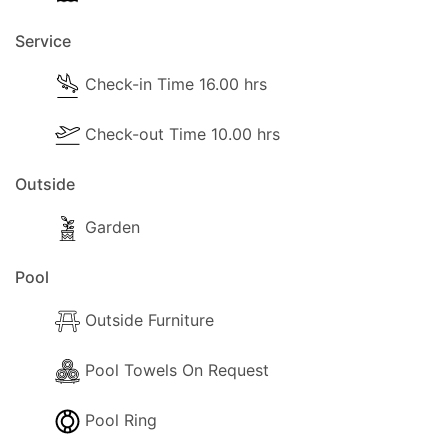
Información adicional sobre la piscina
Service
Hay toallas de piscina disponibles.
Check-in Time 16.00 hrs
La piscina se puede calentar bajo petición durante
Check-out Time 10.00 hrs
los meses de temporada baja.
Outside
Garden
Afuera
Pool
Las siguientes instalaciones externas están
disponibles para su uso:
Outside Furniture
- Quiosco.
Pool Towels On Request
- Barbacoa.
Pool Ring
- Parking disponible (Privado).