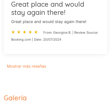
Great place and would
stay again there!
Great place and would stay again there!
star_rate
star_rate
star_rate
star_rate
star_rate
star_rate
star_rate
star_rate
star_rate
star_rate
From: Georgina B. | Review Source:
Booking.com | Date: 20/07/2024
Mostrar más reseñas
Galería