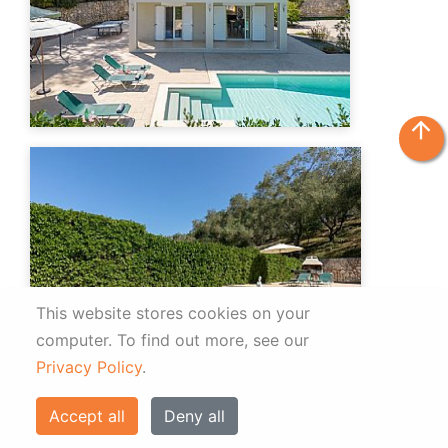
arrow_upward
This website stores cookies on your
computer.
To find out more, see our
Privacy Policy
.
Accept all
Deny all