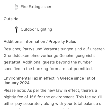
Fire Extinguisher
- Mini-mercado más cercano, 650m.
- Cajero automático, 100m.
Outside
- Banco, 15km (Acharavi).
Outdoor Lighting
- Parque Acuático, .
Additional Information / Property Rules
Besucher, Partys und Veranstaltungen sind auf unseren
- Puerto deportivo, 32km.
Grundstücken ohne vorherige Genehmigung nicht
- Centro de buceo, 16km.
gestattet.
Additional guests beyond the number
specified in the booking form are not permitted.
- Hospital, 32km.
Environmental Tax in effect in Greece since 1st of
- Comisaría de Policía, 23km.
January 2024
Please note: As per the new law in effect, there's a
- Oficina Local de Eos, 6km.
nightly fee of 15€ for the environment. This fee you'll
- Gasolinera, a 3 km (Kassiopi).
either pay separately along with your total balance or