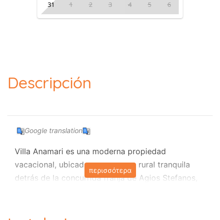
31
1
2
3
4
5
6
Descripción
Google translation
Villa Anamari es una moderna propiedad
vacacional, ubicada en una zona rural tranquila
περισσότερα
detrás de la concurrida franja de Agios Stefanos,
con una piscina privada climatizada (8 X 5 m), (se
puede calentar a pedido durante los meses fríos),
amplias terrazas soleadas, estacionamiento