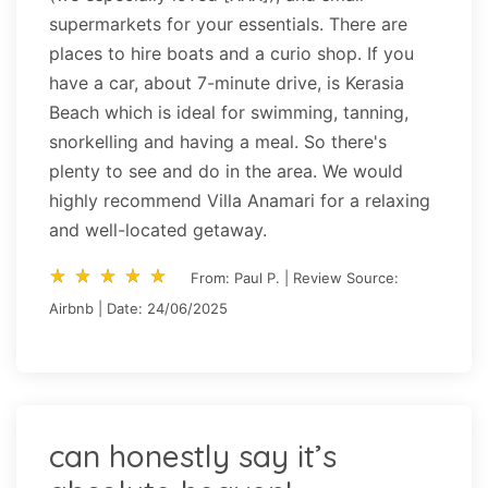
supermarkets for your essentials. There are
places to hire boats and a curio shop. If you
have a car, about 7-minute drive, is Kerasia
Beach which is ideal for swimming, tanning,
snorkelling and having a meal. So there's
plenty to see and do in the area. We would
highly recommend Villa Anamari for a relaxing
and well-located getaway.
star_rate
star_rate
star_rate
star_rate
star_rate
star_rate
star_rate
star_rate
star_rate
star_rate
From: Paul P. | Review Source:
Airbnb | Date: 24/06/2025
can honestly say it’s