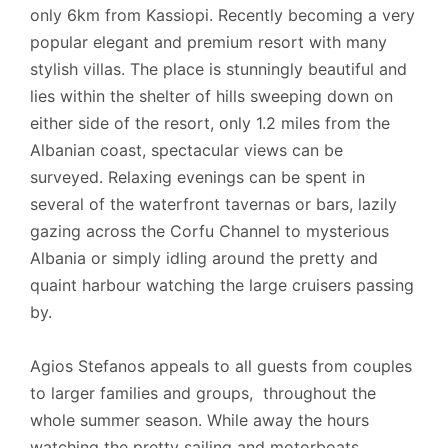
only 6km from Kassiopi. Recently becoming a very
complete la limpieza.
popular elegant and premium resort with many
stylish villas. The place is stunningly beautiful and
lies within the shelter of hills sweeping down on
Información adicional
either side of the resort, only 1.2 miles from the
Tarjetas aceptadas: Visa, MasterCard.
Albanian coast, spectacular views can be
surveyed. Relaxing evenings can be spent in
Licencia de alquiler local: MHTE:
several of the waterfront tavernas or bars, lazily
0829K91000612900.
gazing across the Corfu Channel to mysterious
Albania or simply idling around the pretty and
quaint harbour watching the large cruisers passing
by.
Agios Stefanos appeals to all guests from couples
to larger families and groups, throughout the
whole summer season. While away the hours
watching the pretty sailing and motorboats