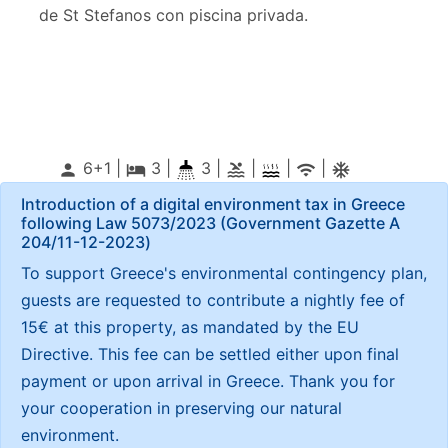
de St Stefanos con piscina privada.
6+1 |
3
|
3 |
|
|
|
person
local_hotel
pool
wifi
ac_unitif
Introduction of a digital environment tax in Greece
following Law 5073/2023 (Government Gazette Α
204/11-12-2023)
To support Greece's environmental contingency plan,
guests are requested to contribute a nightly fee of
15€ at this property, as mandated by the EU
Directive. This fee can be settled either upon final
payment or upon arrival in Greece. Thank you for
your cooperation in preserving our natural
environment.