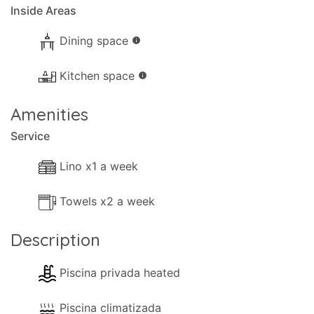
- Cafetera (Café de filtro)
Inside Areas
- Cocina con horno completo
Dining space
info
- Microondas
Kitchen space
info
- Frigorífico/congelador
Amenities
- Tostadora
Service
- Utensilios de comedor y vajilla
Lino x1 a week
- Silla alta
Towels x2 a week
- Pava
Description
- Placas de cocción eléctricas
Piscina privada heated
- Licuadora / Multi
Piscina climatizada