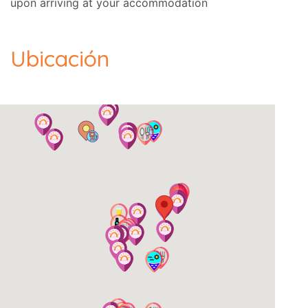
upon arriving at your accommodation
Te recomendamos visitar (entre otros) los
Ubicación
siguientes lugares apasionantes:
-- Kassiopi: 3 km.
DIRECCIÓN:
- Agios Stefanos - Sinies - Corfú, Código Postal:
49081., GPS: (39.764244, 19.943926).
Limpieza
: Dos veces por semana, incluida su
llegada.
Lino
: Una vez por semana.