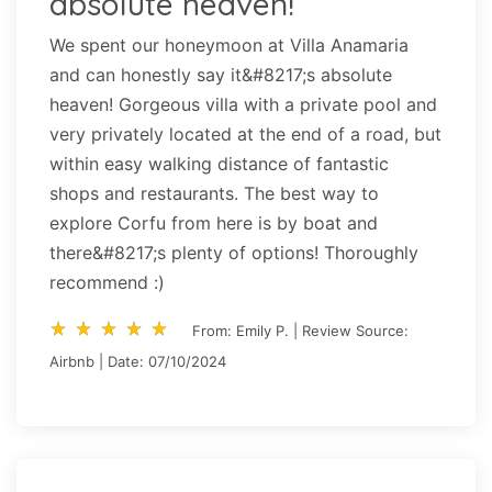
absolute heaven!
We spent our honeymoon at Villa Anamaria
and can honestly say it&#8217;s absolute
heaven! Gorgeous villa with a private pool and
very privately located at the end of a road, but
within easy walking distance of fantastic
shops and restaurants. The best way to
explore Corfu from here is by boat and
there&#8217;s plenty of options! Thoroughly
recommend :)
star_rate
star_rate
star_rate
star_rate
star_rate
star_rate
star_rate
star_rate
star_rate
star_rate
From: Emily P. | Review Source:
Airbnb | Date: 07/10/2024