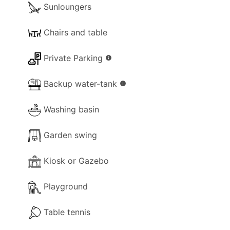
Sunloungers
- Materiales de limpieza.
Chairs and table
- Disponibles juegos de mesa pequeños.
Private Parking
- Tenis de mesa.
info
- Libros.
Backup water-tank
info
- Calefacción (Uso de aire acondicionado).
Washing basin
Garden swing
Instalaciones de cocina y comedor
Kiosk or Gazebo
- Área de comedor
Playground
- Área de cocina
Table tennis
- Comedor independiente