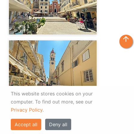
arrow_upward
This website stores cookies on your
computer.
To find out more, see our
Privacy Policy
.
Accept all
Deny all