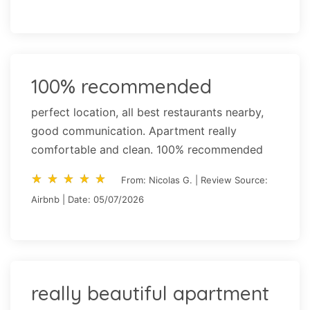
100% recommended
perfect location, all best restaurants nearby,
good communication. Apartment really
comfortable and clean. 100% recommended
star_rate
star_rate
star_rate
star_rate
star_rate
star_rate
star_rate
star_rate
star_rate
star_rate
From: Nicolas G. | Review Source:
Airbnb | Date: 05/07/2026
really beautiful apartment