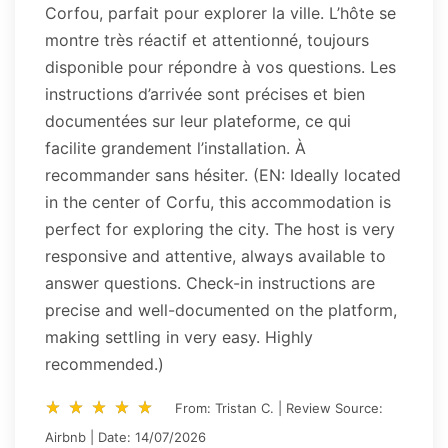
Corfou, parfait pour explorer la ville. L’hôte se
montre très réactif et attentionné, toujours
disponible pour répondre à vos questions. Les
instructions d’arrivée sont précises et bien
documentées sur leur plateforme, ce qui
facilite grandement l’installation. À
recommander sans hésiter. (EN: Ideally located
in the center of Corfu, this accommodation is
perfect for exploring the city. The host is very
responsive and attentive, always available to
answer questions. Check-in instructions are
precise and well-documented on the platform,
making settling in very easy. Highly
recommended.)
star_rate
star_rate
star_rate
star_rate
star_rate
star_rate
star_rate
star_rate
star_rate
star_rate
From: Tristan C. | Review Source:
Airbnb | Date: 14/07/2026