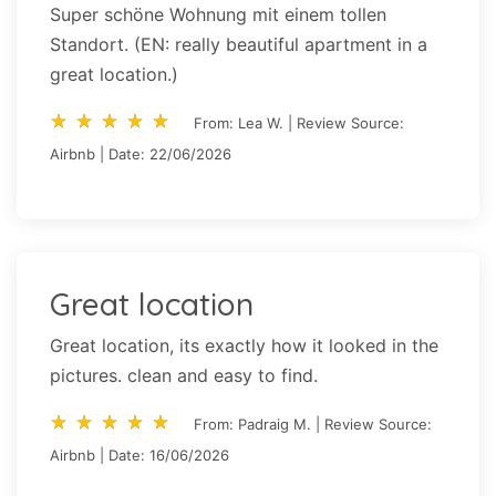
Super schöne Wohnung mit einem tollen
Standort. (EN: really beautiful apartment in a
great location.)
star_rate
star_rate
star_rate
star_rate
star_rate
star_rate
star_rate
star_rate
star_rate
star_rate
From: Lea W. | Review Source:
Airbnb | Date: 22/06/2026
Great location
Great location, its exactly how it looked in the
pictures. clean and easy to find.
star_rate
star_rate
star_rate
star_rate
star_rate
star_rate
star_rate
star_rate
star_rate
star_rate
From: Padraig M. | Review Source:
Airbnb | Date: 16/06/2026