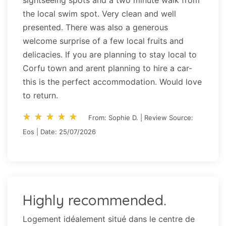
sightseeing spots and a two minute walk from
the local swim spot. Very clean and well
presented. There was also a generous
welcome surprise of a few local fruits and
delicacies. If you are planning to stay local to
Corfu town and arent planning to hire a car-
this is the perfect accommodation. Would love
to return.
star_rate
star_rate
star_rate
star_rate
star_rate
star_rate
star_rate
star_rate
star_rate
star_rate
From: Sophie D. | Review Source:
Eos | Date: 25/07/2026
Highly recommended.
Logement idéalement situé dans le centre de