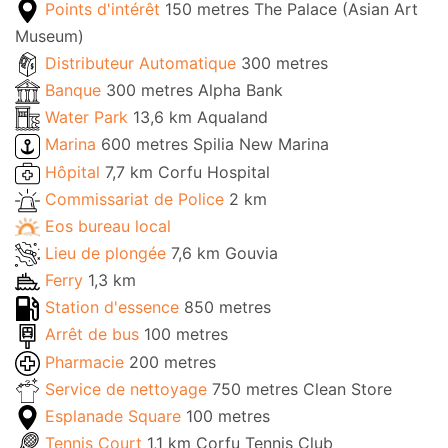
Points d'intérêt
150 metres The Palace (Asian Art
Museum)
Distributeur Automatique
300 metres
Banque
300 metres Alpha Bank
Water Park
13,6 km Aqualand
Marina
600 metres Spilia New Marina
Hôpital
7,7 km Corfu Hospital
Commissariat de Police
2 km
Eos bureau local
Lieu de plongée
7,6 km Gouvia
Ferry
1,3 km
Station d'essence
850 metres
Arrêt de bus
100 metres
Pharmacie
200 metres
Service de nettoyage
750 metres Clean Store
Esplanade Square
100 metres
Tennis Court
1,1 km Corfu Tennis Club