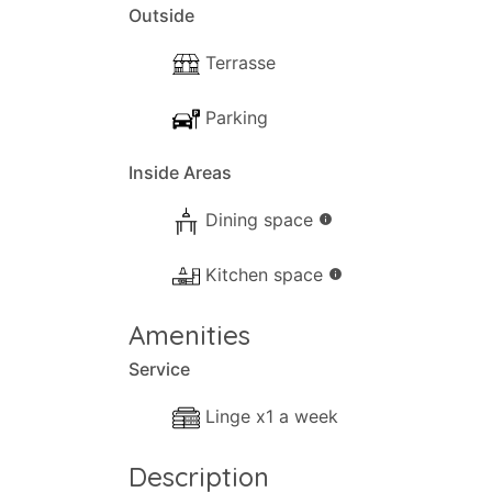
Outside
Avec son cadre exceptionnel, son design sp
toute personne célébrant une occasion sp
Terrasse
Parking
Inside Areas
Dining space
info
Kitchen space
info
Amenities
Service
Linge x1 a week
Description