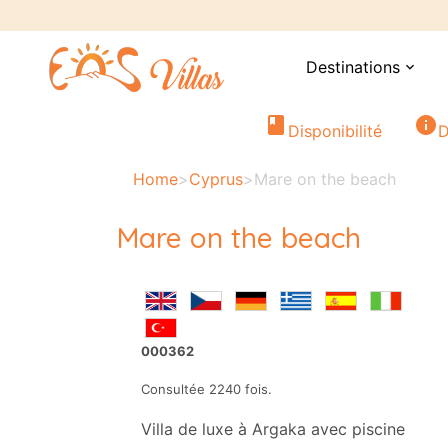
Destinations
expand_more
book
info
Disponibilité
D
Home
>
Cyprus
>
Mare on the beach
Mare on the beach
000362
Consultée 2240 fois.
Villa de luxe à Argaka avec piscine