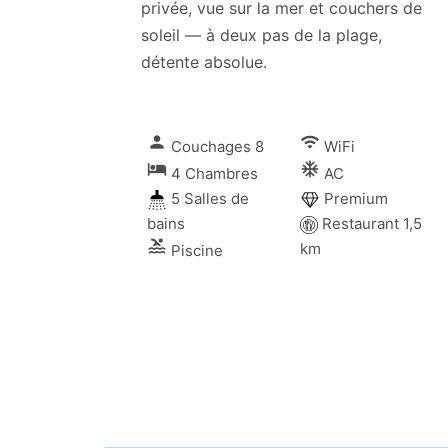
privée, vue sur la mer et couchers de
soleil — à deux pas de la plage,
détente absolue.
person
wifi
Couchages 8
WiFi
local_hotel
ac_unitif
4 Chambres
AC
5 Salles de
Premium
bains
Restaurant 1,5
pool
km
Piscine