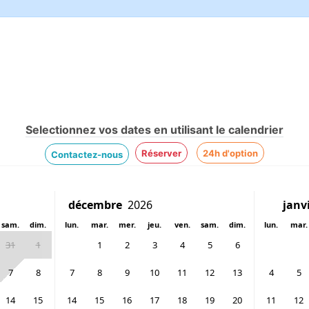
Selectionnez vos dates en utilisant le calendrier
Réserver
24h d'option
Contactez-nous
sam.
dim.
lun.
mar.
mer.
jeu.
ven.
sam.
dim.
lun.
mar.
31
1
1
2
3
4
5
6
7
8
7
8
9
10
11
12
13
4
5
14
15
14
15
16
17
18
19
20
11
12