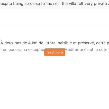
espite being so close to the sea, the villa felt very private
À deux pas de 4 km de littoral paisible et préservé, cette 
et un panorama exceptionnel sur la Méditerranée et la côte d
read more
ouvert comprend une cheminée contemporaine et d'élégants s
haînes.
ement équipée pour préparer des repas en toute simplicité :
ve-vaisselle, cafetière, mixeur et centrifugeuse. La salle à 
ur d’une table contemporaine. De grandes baies vitrées ino