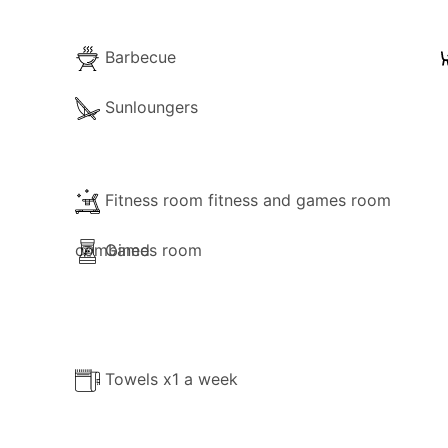
acieux et son style élégant, la villa Mare Beach est le choi
éciale.
Barbecue
Sunloungers
Fitness room fitness and games room
combined
Games room
Towels x1 a week