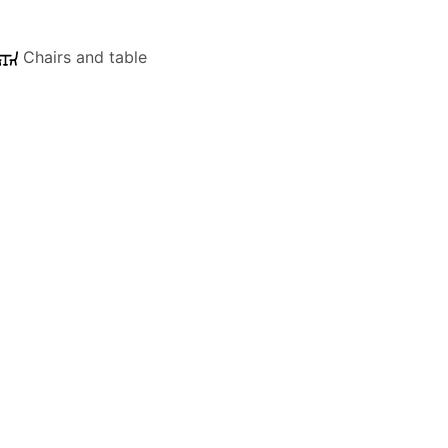
x idéal pour les familles, les groupes ou
Chairs and table