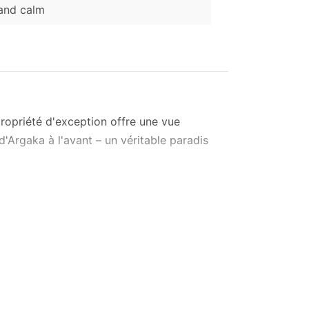
 and calm
propriété d'exception offre une vue
'Argaka à l'avant – un véritable paradis
ièges en cuir. Côté divertissement, un
 four et plaques électriques, grand
manger attenante peut accueillir
ndent l’espace de lumière naturelle et