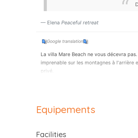
D
Elena
Peaceful retreat
Google translation
La villa Mare Beach ne vous décevra pas. 
imprenable sur les montagnes à l'arrière 
privé.
À l'intérieur, le lumineux espace de vie 
système IPTV propose des centaines de c
La cuisine moderne et élégante est entièr
Equipements
réfrigérateur-congélateur, micro-ondes, la
confortablement jusqu’à dix convives auto
offrent une vue imprenable sur la mer.
Facilities