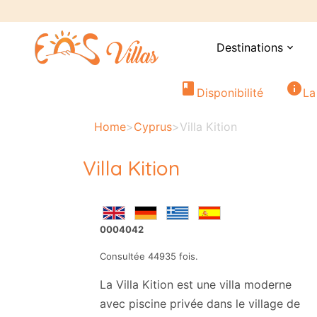
Destinations
expand_more
book
info
Disponibilité
La
Home
>
Cyprus
>
Villa Kition
Villa Kition
0004042
Consultée 44935 fois.
La Villa Kition est une villa moderne
avec piscine privée dans le village de