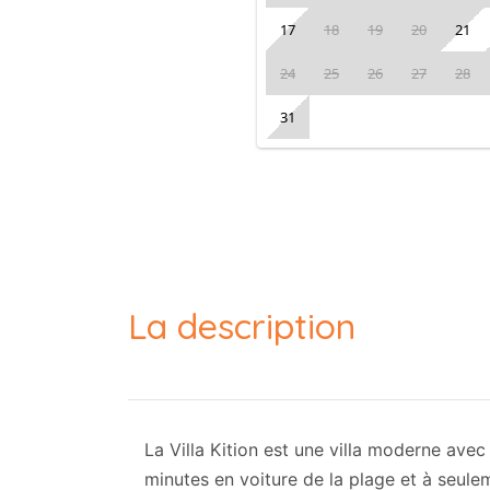
17
18
19
20
21
24
25
26
27
28
31
La description
La Villa Kition est une villa moderne ave
minutes en voiture de la plage et à seule