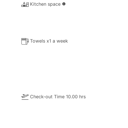
Kitchen space
info
Towels x1 a week
Check-out Time 10.00 hrs