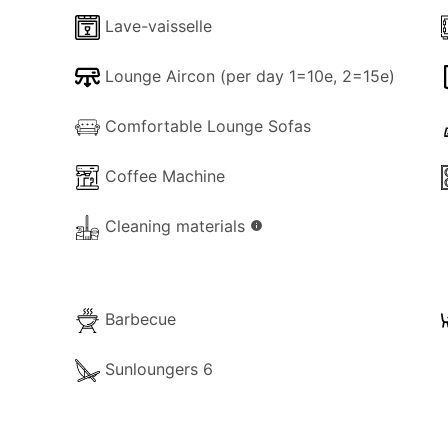
Lave-vaisselle
Lounge Aircon (per day 1=10e, 2=15e)
Comfortable Lounge Sofas
Coffee Machine
es sur la propriété pour votre usage :
Cleaning materials
info
Barbecue
Sunloungers 6