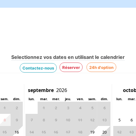
Selectionnez vos dates en utilisant le calendrier
Réserver
24h d'option
Contactez-nous
sam.
dim.
lun.
mar.
mer.
jeu.
ven.
sam.
dim.
lun.
mar.
1
2
1
2
3
4
5
6
8
9
7
8
9
10
11
12
13
5
6
15
16
14
15
16
17
18
19
20
12
13