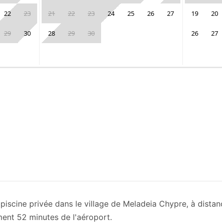
22
23
21
22
23
24
25
26
27
19
20
29
30
28
29
30
26
27
c piscine privée dans le village de Meladeia Chypre, à dista
ment 52 minutes de l'aéroport.