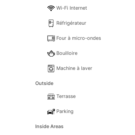
Wi-Fi Internet
Vues :
- Vues panoramiques.
Réfrigérateur
- Vue sur la mer.
- Vues du coucher du soleil.
Four à micro-ondes
À l'intérieur
Bouilloire
Les installations suivantes sont disponibl
Machine à laver
-Internet Wi-Fi.
- Lave-vaisselle.
Outside
- Machine à laver.
- Canapés Lounge confortables.
Terrasse
- LA TÉLÉ.
- Lecteur de DVD.
Parking
- Sèche-cheveux.
- Matériel de nettoyage.
Inside Areas
- Livres.