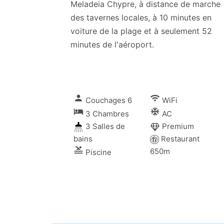
Meladeia Chypre, à distance de marche
des tavernes locales, à 10 minutes en
voiture de la plage et à seulement 52
minutes de l'aéroport.
person
wifi
Couchages 6
WiFi
local_hotel
ac_unitif
3 Chambres
AC
3 Salles de
Premium
bains
Restaurant
pool
650m
Piscine