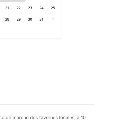
21
22
23
24
25
28
29
30
31
1
nce de marche des tavernes locales, à 10