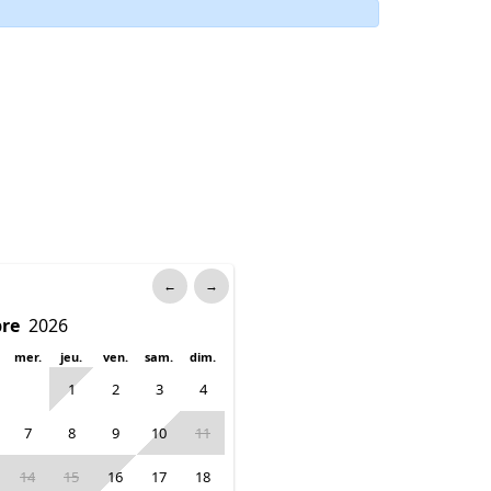
←
→
mer.
jeu.
ven.
sam.
dim.
1
2
3
4
7
8
9
10
11
14
15
16
17
18