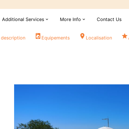
Additional Services
More Info
Contact Us
expand_more
expand_more
local_laundry_service
location_on
star
 description
Equipements
Localisation