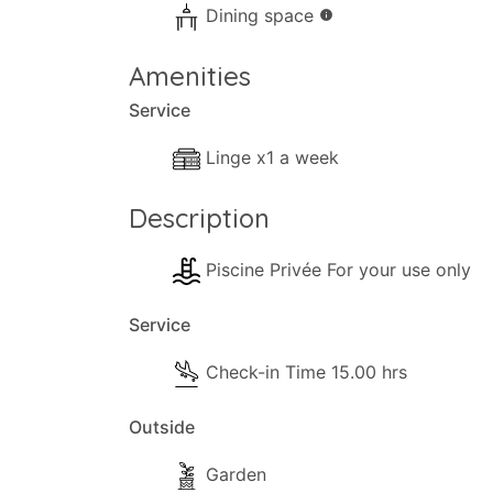
Dining space
info
Cuisine et salle à manger
Amenities
- Salle à manger
Service
- Coin cuisine
- Dîner séparé
Linge x1 a week
- Cafetière
- Cuisinière avec four complet
Description
- Four micro onde
- Réfrigérateur
Piscine Privée For your use only
- Grille-pain
- Ustensiles de cuisine et de vaisselle
Service
- Chaise haute
Check-in Time 15.00 hrs
- Bouilloire
- Plaques de cuisson électriques (et gaz)
Outside
- Mixeur/Multi
Garden