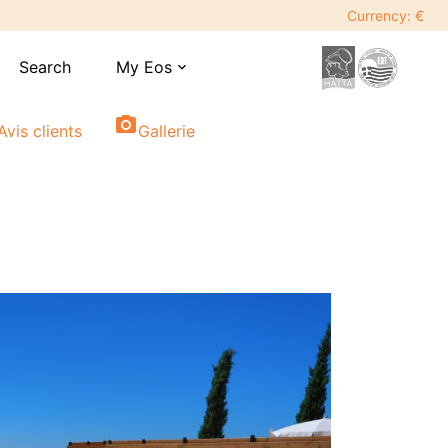
Currency: €
Search
My Eos
expand_more
photo_camera
Avis clients
Gallerie