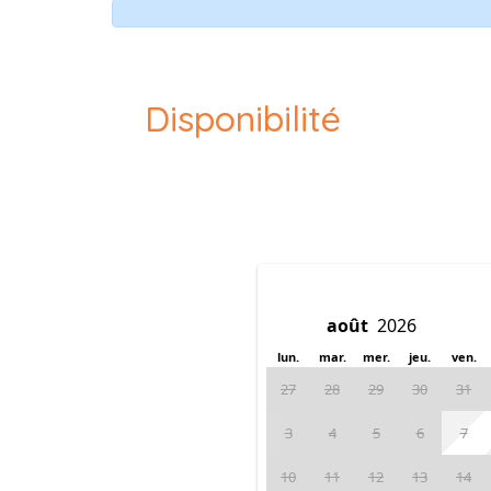
Disponibilité
lun.
mar.
mer.
jeu.
ven.
27
28
29
30
31
3
4
5
6
7
10
11
12
13
14