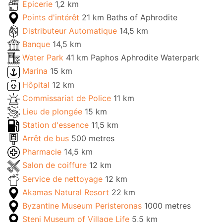
Epicerie
1,2 km
Points d'intérêt
21 km Baths of Aphrodite
Distributeur Automatique
14,5 km
Banque
14,5 km
Water Park
41 km Paphos Aphrodite Waterpark
Marina
15 km
Hôpital
12 km
Commissariat de Police
11 km
Lieu de plongée
15 km
Station d'essence
11,5 km
Arrêt de bus
500 metres
Pharmacie
14,5 km
Salon de coiffure
12 km
Service de nettoyage
12 km
Akamas Natural Resort
22 km
Byzantine Museum Peristeronas
1000 metres
Steni Museum of Village Life
5,5 km