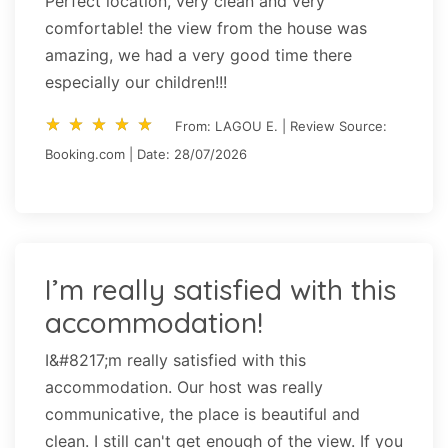
Perfect location, very clean and very
comfortable! the view from the house was
amazing, we had a very good time there
especially our children!!!
star_rate
star_rate
star_rate
star_rate
star_rate
star_rate
star_rate
star_rate
star_rate
star_rate
From: LAGOU E. | Review Source:
Booking.com | Date: 28/07/2026
I’m really satisfied with this
accommodation!
I&#8217;m really satisfied with this
accommodation. Our host was really
communicative, the place is beautiful and
clean. I still can't get enough of the view. If you