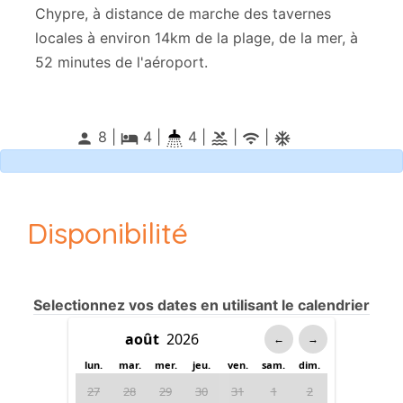
Chypre, à distance de marche des tavernes
locales à environ 14km de la plage, de la mer, à
52 minutes de l'aéroport.
8 |
4
|
4 |
|
|
person
local_hotel
pool
wifi
ac_unitif
Disponibilité
Selectionnez vos dates en utilisant le calendrier
←
→
lun.
mar.
mer.
jeu.
ven.
sam.
dim.
27
28
29
30
31
1
2