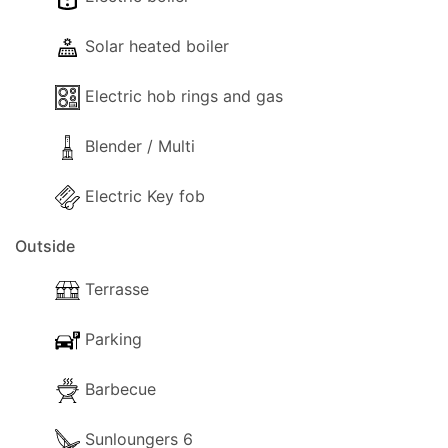
- Salle à manger
- Coin cuisine
Solar heated boiler
- Dîner séparé
- Cafetière
Electric hob rings and gas
- Cuisinière avec four complet
- Four micro-ondes
Blender / Multi
- Réfrigérateur
- Grille-pain
Electric Key fob
- Ustensiles de cuisine et de vaisselle
- Chaise haute
Outside
- Bouilloire
Terrasse
- Plaques de cuisson électriques (et gaz)
Parking
À l'extérieur
Barbecue
Les installations extérieures suivantes sont à votre
disposition :
Sunloungers 6