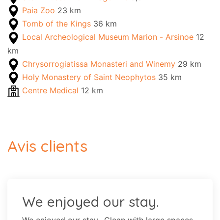
Paia Zoo
23 km
Tomb of the Kings
36 km
Local Archeological Museum Marion - Arsinoe
12
km
Chrysorrogiatissa Monasteri and Winemy
29 km
Holy Monastery of Saint Neophytos
35 km
Centre Medical
12 km
Avis clients
We enjoyed our stay.
We enjoyed our stay.. Clean with large spaces.