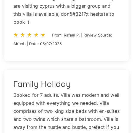
are visiting cyprus with a bigger group and
this villa is available, don&#8217;t hesitate to
book it.
star_rate
star_rate
star_rate
star_rate
star_rate
star_rate
star_rate
star_rate
star_rate
star_rate
From: Rafael P. | Review Source:
Airbnb | Date: 06/07/2026
Family Holiday
Booked for 7 adults. Villa was modern and well
equipped with everything we needed. Villa
comprises of two king size beds with en-suites
and two twins which share a bathroom. Villa is
away from the hustle and bustle, prefect if you