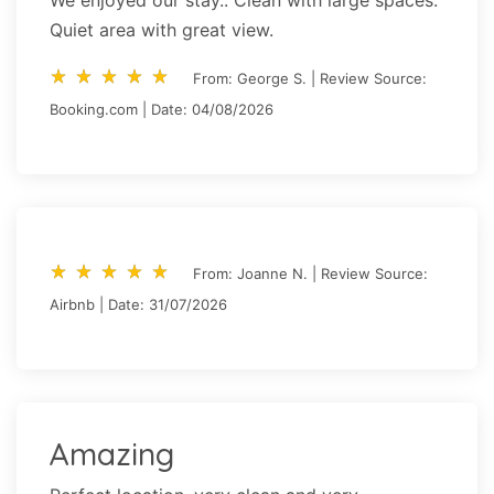
Quiet area with great view.
star_rate
star_rate
star_rate
star_rate
star_rate
star_rate
star_rate
star_rate
star_rate
star_rate
From: George S. | Review Source:
Booking.com | Date: 04/08/2026
star_rate
star_rate
star_rate
star_rate
star_rate
star_rate
star_rate
star_rate
star_rate
star_rate
From: Joanne N. | Review Source:
Airbnb | Date: 31/07/2026
Amazing