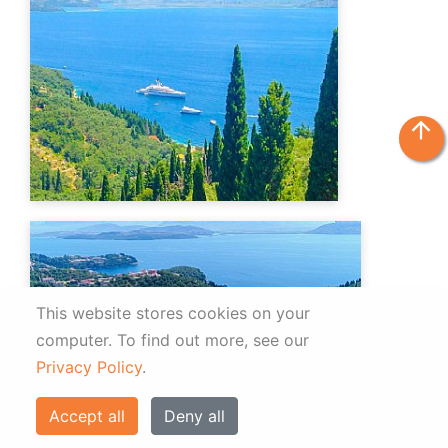
arrow_upward
This website stores cookies on your
computer.
To find out more, see our
Privacy Policy
.
Accept all
Deny all