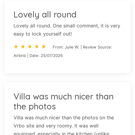
Lovely all round
Lovely all round. One small comment, it is very
easy to lock yourself out!
star_rate
star_rate
star_rate
star_rate
star_rate
star_rate
star_rate
star_rate
star_rate
star_rate
From: Julie W. | Review Source:
Airbnb | Date: 25/07/2026
Villa was much nicer than
the photos
Villa was much nicer than the photos on the
Vrbo site and very roomy. It was well
equipped, especially in the kitchen (unlike