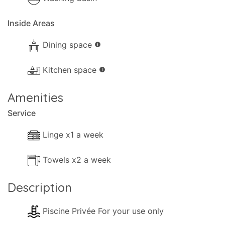
Linge : Une fois par semaine.
Inside Areas
Serviettes : Deux fois par semaine, y compris
l'arrivée. Location de voiture : Recommandée.
Dining space
info
Kitchen space
info
Les installations extérieures suivantes sont à votre
Amenities
disposition :
Service
- Internet Wi-Fi.
Linge x1 a week
- Salon climatisé
.
Towels x2 a week
- Lave-vaisselle.
- Machine à laver.
Description
- Canapés Lounge confortables.
Piscine Privée For your use only