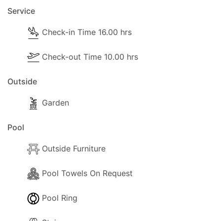
- LA TÉLÉ.
Service
- Lecteur de DVD.
Check-in Time 16.00 hrs
- Système musical.
Check-out Time 10.00 hrs
- Cheminée.
Outside
-
Sèche-cheveux.
Garden
- Fer et planche à repasser.
Pool
- Matériel de nettoyage.
Outside Furniture
- Livres.
- Sûr.
Pool Towels On Request
Pool Ring
Cuisine et salle à manger