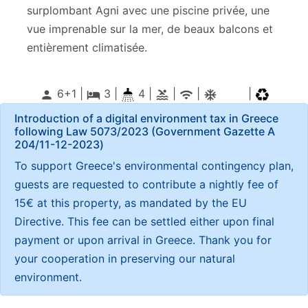
surplombant Agni avec une piscine privée, une
vue imprenable sur la mer, de beaux balcons et
entièrement climatisée.
6+1 |
3
|
4 |
|
|
|
person
local_hotel
pool
wifi
ac_unitif
Introduction of a digital environment tax in Greece
following Law 5073/2023 (Government Gazette Α
204/11-12-2023)
To support Greece's environmental contingency plan,
guests are requested to contribute a nightly fee of
15€ at this property, as mandated by the EU
Directive. This fee can be settled either upon final
payment or upon arrival in Greece. Thank you for
your cooperation in preserving our natural
environment.