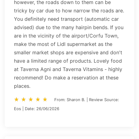
however, the roads down to them can be
tricky by car due to how narrow the roads are.
You definitely need transport (automatic car
advised) due to the many hairpin bends. If you
are in the vicinity of the airport/Corfu Town,
make the most of Lidl supermarket as the
smaller market shops are expensive and don't
have a limited range of products. Lovely food
at Taverna Agni and Taverna Vitamins - highly
recommend! Do make a reservation at these
places.
star_rate
star_rate
star_rate
star_rate
star_rate
star_rate
star_rate
star_rate
star_rate
star_rate
From: Sharon B. | Review Source:
Eos | Date: 26/06/2026