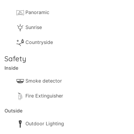
- Plaques de cuisson électriques
Panoramic
- Mixeur/Multi
Sunrise
- Barbecue.
- Parking disponible (Privé).
Countryside
- Jardin avec gazon, arbres et un jardinier qui
Safety
passera de temps en temps.
Inside
- Terrasse.
Smoke detector
- Terrasse ombragée.
Fire Extinguisher
- Chaises longues.
Outside
- Parapluie.
Outdoor Lighting
Politique d'enregistrement/de départ