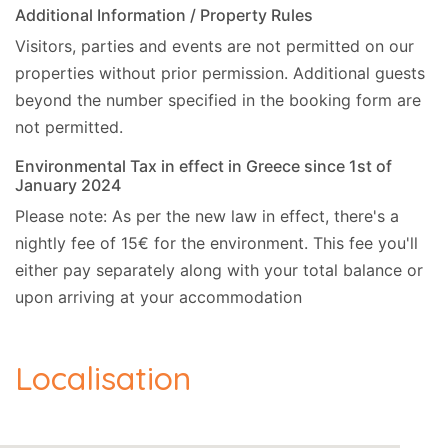
Additional Information / Property Rules
- L'heure de vérification officielle est 16h00.
Visitors, parties and events are not permitted on our
- L'enregistrement des bagages s'effectue à
properties without prior permission.
Additional guests
13h00.
beyond the number specified in the booking form are
not permitted.
- L'heure de départ officielle est 10h00. Nous
pouvons être flexibles avec
les heures
Environmental Tax in effect in Greece since 1st of
January 2024
d'enregistrement et de départ sur demande. Le
nettoyeur peut être dans la propriété même après
Please note: As per the new law in effect, there's a
l'heure de vérification officielle et restera jusqu'à
nightly fee of 15€ for the environment. This fee you'll
ce que le nettoyage de la propriété soit terminé.
either pay separately along with your total balance or
upon arriving at your accommodation
Localisation