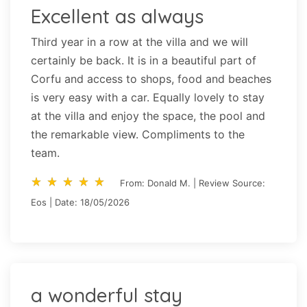
Excellent as always
Third year in a row at the villa and we will
certainly be back. It is in a beautiful part of
Corfu and access to shops, food and beaches
is very easy with a car. Equally lovely to stay
at the villa and enjoy the space, the pool and
the remarkable view. Compliments to the
team.
star_rate
star_rate
star_rate
star_rate
star_rate
star_rate
star_rate
star_rate
star_rate
star_rate
From: Donald M. | Review Source:
Eos | Date: 18/05/2026
a wonderful stay