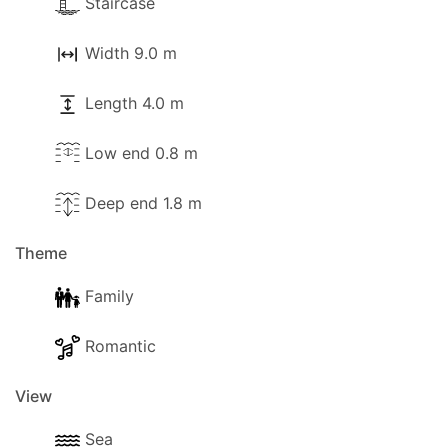
Staircase
- Salle à manger
Width 9.0 m
- Coin cuisine
Length 4.0 m
- Dîner séparé
Low end 0.8 m
- Cafetière
- Cuisinière avec four complet
Deep end 1.8 m
- Four micro onde
Theme
- Grille-pain
Family
- Ustensiles de cuisine et de vaisselle
Romantic
- Chaise haute
View
- Bouilloire
Sea