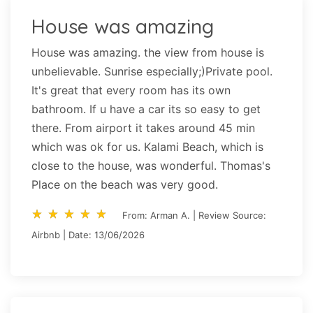
House was amazing
House was amazing. the view from house is
unbelievable. Sunrise especially;)Private pool.
It's great that every room has its own
bathroom. If u have a car its so easy to get
there. From airport it takes around 45 min
which was ok for us. Kalami Beach, which is
close to the house, was wonderful. Thomas's
Place on the beach was very good.
star_rate
star_rate
star_rate
star_rate
star_rate
star_rate
star_rate
star_rate
star_rate
star_rate
From: Arman A. | Review Source:
Airbnb | Date: 13/06/2026