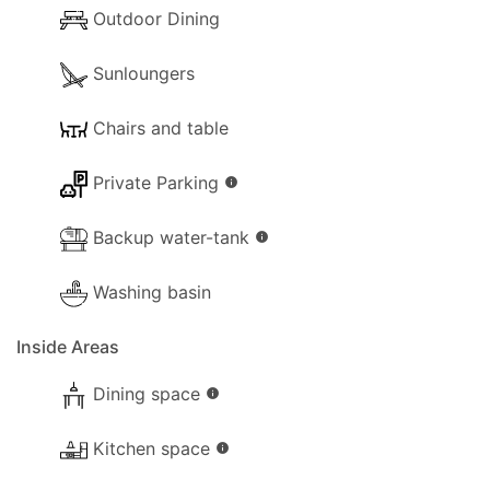
Outdoor Dining
Toutes taxes ou frais gouvernementaux
supplémentaires ou nouvellement imposés ne sont
Sunloungers
pas inclus dans votre accord avec Eos Travel et
sont payables sur place.
Chairs and table
Private Parking
info
Backup water-tank
info
Washing basin
Inside Areas
Dining space
info
Kitchen space
info