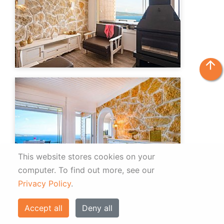
arrow_upward
This website stores cookies on your
computer.
To find out more, see our
Privacy Policy
.
Accept all
Deny all