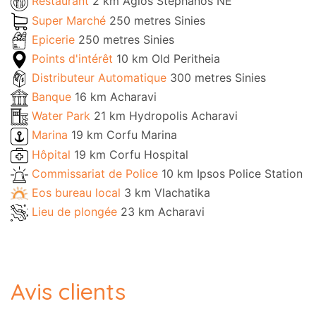
Restaurant
2 km Agios Stephanos NE
Super Marché
250 metres Sinies
Epicerie
250 metres Sinies
Points d'intérêt
10 km Old Peritheia
Distributeur Automatique
300 metres Sinies
Banque
16 km Acharavi
Water Park
21 km Hydropolis Acharavi
Marina
19 km Corfu Marina
Hôpital
19 km Corfu Hospital
Commissariat de Police
10 km Ipsos Police Station
Eos bureau local
3 km Vlachatika
Lieu de plongée
23 km Acharavi
Avis clients