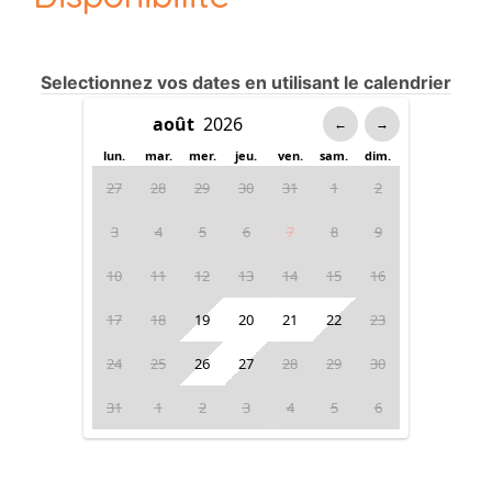
Selectionnez vos dates en utilisant le calendrier
←
→
lun.
mar.
mer.
jeu.
ven.
sam.
dim.
27
28
29
30
31
1
2
3
4
5
6
7
8
9
10
11
12
13
14
15
16
17
18
19
20
21
22
23
24
25
26
27
28
29
30
31
1
2
3
4
5
6