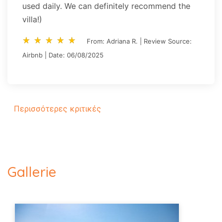
used daily. We can definitely recommend the
villa!)
star_rate
star_rate
star_rate
star_rate
star_rate
star_rate
star_rate
star_rate
star_rate
star_rate
From: Adriana R. | Review Source:
Airbnb | Date: 06/08/2025
Περισσότερες κριτικές
Gallerie