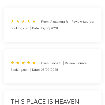
star_rate
star_rate
star_rate
star_rate
star_rate
star_rate
star_rate
star_rate
star_rate
star_rate
From: Alexandra R. | Review Source:
Booking.com | Date: 27/06/2026
star_rate
star_rate
star_rate
star_rate
star_rate
star_rate
star_rate
star_rate
star_rate
star_rate
From: Fiona S. | Review Source:
Booking.com | Date: 08/09/2025
THIS PLACE IS HEAVEN