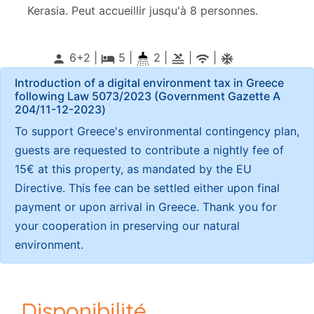
Kerasia. Peut accueillir jusqu'à 8 personnes.
6+2 |
5
|
2 |
|
|
person
local_hotel
pool
wifi
ac_unitif
Introduction of a digital environment tax in Greece
following Law 5073/2023 (Government Gazette Α
204/11-12-2023)
To support Greece's environmental contingency plan,
guests are requested to contribute a nightly fee of
15€ at this property, as mandated by the EU
Directive. This fee can be settled either upon final
payment or upon arrival in Greece. Thank you for
your cooperation in preserving our natural
environment.
Disponibilité