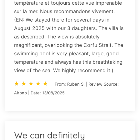
température et toujours cette vue imprenable
sur la mer. Nous recommandons vivement.
(EN: We stayed there for several days in
August 2025 with our 3 daughters. The villa is
as described. The view is absolutely
magnificent, overlooking the Corfu Strait. The
swimming pool is very pleasant, large, good
temperature and always has this breathtaking
view of the sea. We highly recommend it.)
star_rate
star_rate
star_rate
star_rate
star_rate
star_rate
star_rate
star_rate
star_rate
star_rate
From: Ruben S. | Review Source:
Airbnb | Date: 13/08/2025
We can definitely