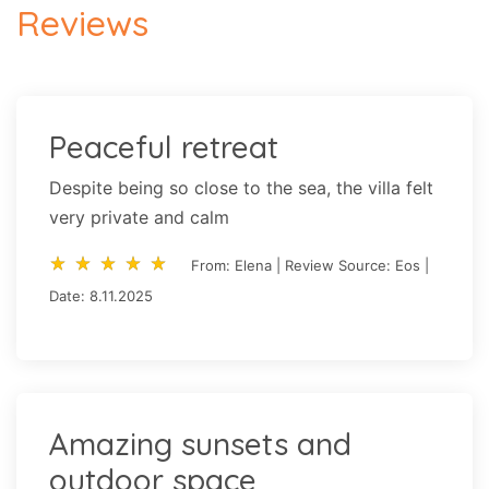
Reviews
Peaceful retreat
Despite being so close to the sea, the villa felt
very private and calm
star_rate
star_rate
star_rate
star_rate
star_rate
star_rate
star_rate
star_rate
star_rate
star_rate
From: Elena | Review Source: Eos |
Date: 8.11.2025
Amazing sunsets and
outdoor space