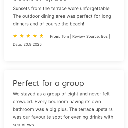
Sunsets from the terrace were unforgettable.
The outdoor dining area was perfect for long
dinners and of course the beach!
star_rate
star_rate
star_rate
star_rate
star_rate
star_rate
star_rate
star_rate
star_rate
star_rate
From: Tom | Review Source: Eos |
Date: 20.9.2025
Perfect for a group
We stayed as a group of eight and never felt
crowded. Every bedroom having its own
bathroom was a big plus. The terrace upstairs
was our favourite spot for evening drinks with
sea views.