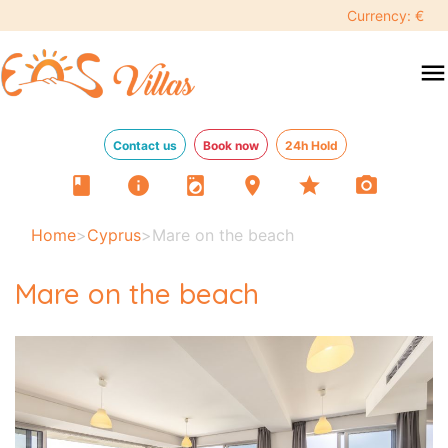
Currency: €
menu
Contact us
Book now
24h Hold
book
info
local_laundry_service
location_on
star
photo_camera
Home
>
Cyprus
>
Mare on the beach
Mare on the beach