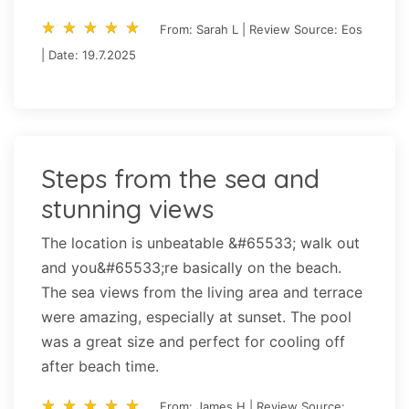
star_rate
star_rate
star_rate
star_rate
star_rate
star_rate
star_rate
star_rate
star_rate
star_rate
From: Sarah L | Review Source: Eos
| Date: 19.7.2025
Steps from the sea and
stunning views
The location is unbeatable &#65533; walk out
and you&#65533;re basically on the beach.
The sea views from the living area and terrace
were amazing, especially at sunset. The pool
was a great size and perfect for cooling off
after beach time.
star_rate
star_rate
star_rate
star_rate
star_rate
star_rate
star_rate
star_rate
star_rate
star_rate
From: James H | Review Source: