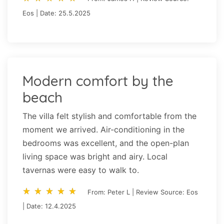
Eos | Date: 25.5.2025
Modern comfort by the
beach
The villa felt stylish and comfortable from the
moment we arrived. Air-conditioning in the
bedrooms was excellent, and the open-plan
living space was bright and airy. Local
tavernas were easy to walk to.
star_rate
star_rate
star_rate
star_rate
star_rate
star_rate
star_rate
star_rate
star_rate
star_rate
From: Peter L | Review Source: Eos
| Date: 12.4.2025