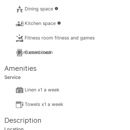
Dining space
info
Kitchen space
info
Fitness room fitness and games
room combined
Games room
Amenities
Service
Linen x1 a week
Towels x1 a week
Description
Location