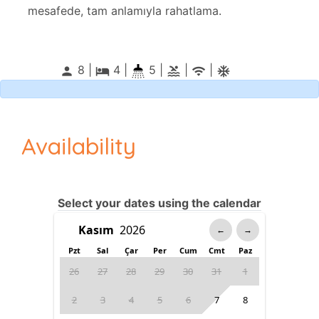
mesafede, tam anlamıyla rahatlama.
8 |
4
|
5 |
|
|
person
local_hotel
pool
wifi
ac_unitif
Availability
Select your dates using the calendar
←
→
Pzt
Sal
Çar
Per
Cum
Cmt
Paz
26
27
28
29
30
31
1
2
3
4
5
6
7
8