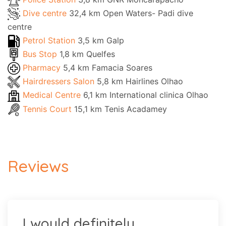
Dive centre
32,4 km Open Waters- Padi dive
centre
Petrol Station
3,5 km Galp
Bus Stop
1,8 km Quelfes
Pharmacy
5,4 km Famacia Soares
Hairdressers Salon
5,8 km Hairlines Olhao
Medical Centre
6,1 km International clinica Olhao
Tennis Court
15,1 km Tenis Acadamey
Reviews
I would definitely