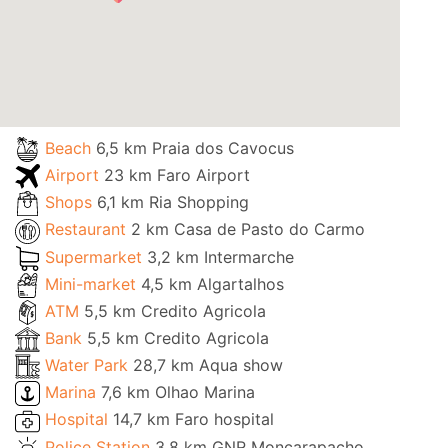
Beach
6,5 km Praia dos Cavocus
Airport
23 km Faro Airport
Shops
6,1 km Ria Shopping
Restaurant
2 km Casa de Pasto do Carmo
Supermarket
3,2 km Intermarche
Mini-market
4,5 km Algartalhos
ATM
5,5 km Credito Agricola
Bank
5,5 km Credito Agricola
Water Park
28,7 km Aqua show
Marina
7,6 km Olhao Marina
Hospital
14,7 km Faro hospital
Police Station
3,8 km GNR Moncarapacho