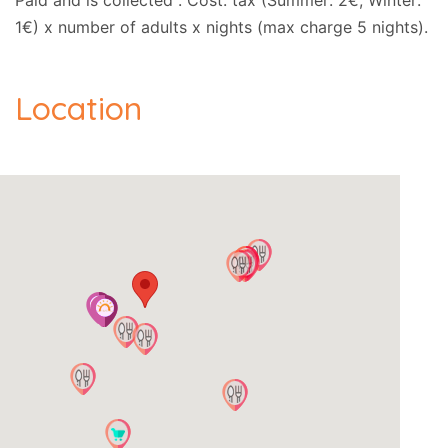
Paid and is collected . Cost: tax (Summer: 2€, Winter:
1€) x number of adults x nights (max charge 5 nights).
Location