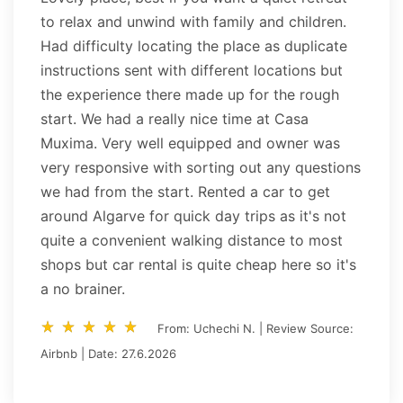
to relax and unwind with family and children.
Had difficulty locating the place as duplicate
instructions sent with different locations but
the experience there made up for the rough
start. We had a really nice time at Casa
Muxima. Very well equipped and owner was
very responsive with sorting out any questions
we had from the start. Rented a car to get
around Algarve for quick day trips as it's not
quite a convenient walking distance to most
shops but car rental is quite cheap here so it's
a no brainer.
star_rate
star_rate
star_rate
star_rate
star_rate
star_rate
star_rate
star_rate
star_rate
star_rate
From: Uchechi N. | Review Source:
Airbnb | Date: 27.6.2026