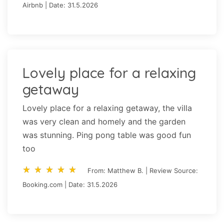
Airbnb | Date: 31.5.2026
Lovely place for a relaxing
getaway
Lovely place for a relaxing getaway, the villa
was very clean and homely and the garden
was stunning. Ping pong table was good fun
too
star_rate
star_rate
star_rate
star_rate
star_rate
star_rate
star_rate
star_rate
star_rate
star_rate
From: Matthew B. | Review Source:
Booking.com | Date: 31.5.2026