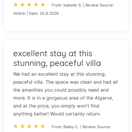
star_rate
star_rate
star_rate
star_rate
star_rate
star_rate
star_rate
star_rate
star_rate
star_rate
From: Isabelle S. | Review Source:
Airbnb | Date: 20.6.2026
excellent stay at this
stunning, peaceful villa
We had an excellent stay at this stunning,
peaceful villa. The space was clean and had all
the amenities you could possibly need and
more. It is in a gorgeous area of the Algarve,
and at the price, you simply won't find
anything better! Would certainly return.
star_rate
star_rate
star_rate
star_rate
star_rate
star_rate
star_rate
star_rate
star_rate
star_rate
From: Bailey C. | Review Source: