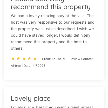
recommend this property
We had a lovely relaxing stay at the villa. The
host was very responsive to our requests and
the property was just as described. I wish we
could have stayed longer. I would definitely
recommend this property and the host to
others.
star_rate
star_rate
star_rate
star_rate
star_rate
star_rate
star_rate
star_rate
star_rate
star_rate
From: Louise M. | Review Source:
Airbnb | Date: 4.7.2026
Lovely place
Lovely place, best if you want a quiet retreat