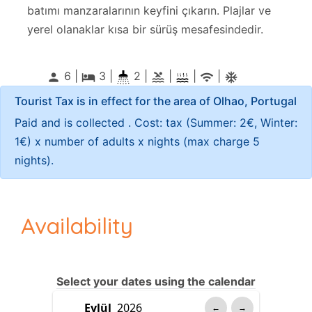
batımı manzaralarının keyfini çıkarın. Plajlar ve
yerel olanaklar kısa bir sürüş mesafesindedir.
6 |
3
|
2 |
|
|
|
person
local_hotel
pool
wifi
ac_unitif
Tourist Tax is in effect for the area of Olhao, Portugal
Paid and is collected . Cost: tax (Summer: 2€, Winter:
1€) x number of adults x nights (max charge 5
nights).
Availability
Select your dates using the calendar
←
→